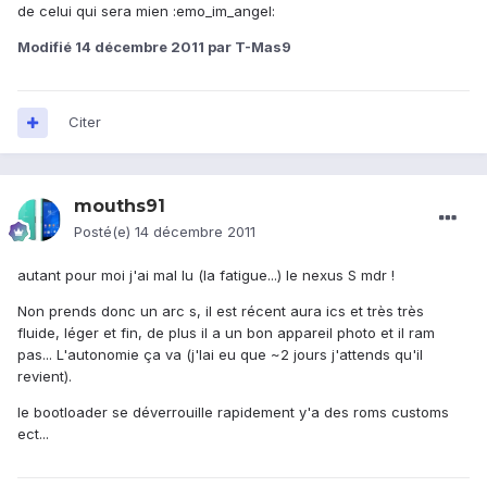
de celui qui sera mien :emo_im_angel:
Modifié
14 décembre 2011
par T-Mas9
Citer
mouths91
Posté(e)
14 décembre 2011
autant pour moi j'ai mal lu (la fatigue...) le nexus S mdr !
Non prends donc un arc s, il est récent aura ics et très très
fluide, léger et fin, de plus il a un bon appareil photo et il ram
pas... L'autonomie ça va (j'lai eu que ~2 jours j'attends qu'il
revient).
le bootloader se déverrouille rapidement y'a des roms customs
ect...