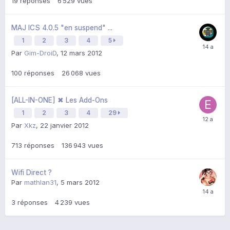
19
réponses
6 529
vues
MAJ ICS 4.0.5 "en suspend" ...
1
2
3
4
5
Par
Gim-DroiD
,
12 mars 2012
100
réponses
26 068
vues
[ALL-IN-ONE] ✖ Les Add-Ons
1
2
3
4
29
Par
Xkz
,
22 janvier 2012
713
réponses
136 943
vues
Wifi Direct ?
Par
mathlan31
,
5 mars 2012
3
réponses
4 239
vues