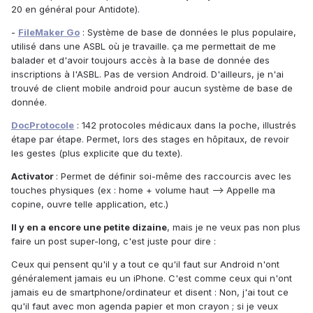
20 en général pour Antidote).
-
FileMaker Go
: Système de base de données le plus populaire,
utilisé dans une ASBL où je travaille. ça me permettait de me
balader et d'avoir toujours accès à la base de donnée des
inscriptions à l'ASBL. Pas de version Android. D'ailleurs, je n'ai
trouvé de client mobile android pour aucun système de base de
donnée.
DocProtocole
: 142 protocoles médicaux dans la poche, illustrés
étape par étape. Permet, lors des stages en hôpitaux, de revoir
les gestes (plus explicite que du texte).
Activator
: Permet de définir soi-même des raccourcis avec les
touches physiques (ex : home + volume haut --> Appelle ma
copine, ouvre telle application, etc.)
Il y en a encore une petite dizaine
, mais je ne veux pas non plus
faire un post super-long, c'est juste pour dire :
Ceux qui pensent qu'il y a tout ce qu'il faut sur Android n'ont
généralement jamais eu un iPhone. C'est comme ceux qui n'ont
jamais eu de smartphone/ordinateur et disent : Non, j'ai tout ce
qu'il faut avec mon agenda papier et mon crayon ; si je veux