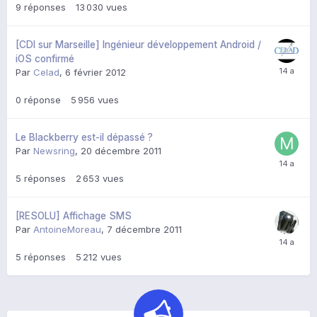
9
réponses
13 030
vues
[CDI sur Marseille] Ingénieur développement Android /
iOS confirmé
Par
Celad
,
6 février 2012
0
réponse
5 956
vues
Le Blackberry est-il dépassé ?
Par
Newsring
,
20 décembre 2011
5
réponses
2 653
vues
[RESOLU] Affichage SMS
Par
AntoineMoreau
,
7 décembre 2011
5
réponses
5 212
vues