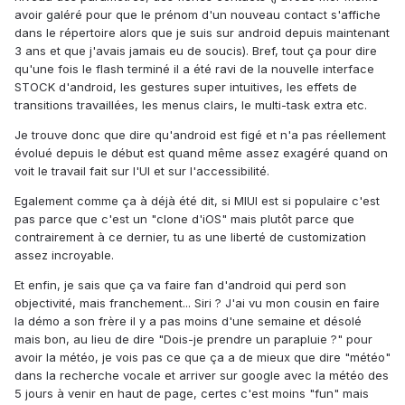
avoir galéré pour que le prénom d'un nouveau contact s'affiche
dans le répertoire alors que je suis sur android depuis maintenant
3 ans et que j'avais jamais eu de soucis). Bref, tout ça pour dire
qu'une fois le flash terminé il a été ravi de la nouvelle interface
STOCK d'android, les gestures super intuitives, les effets de
transitions travaillées, les menus clairs, le multi-task extra etc.
Je trouve donc que dire qu'android est figé et n'a pas réellement
évolué depuis le début est quand même assez exagéré quand on
voit le travail fait sur l'UI et sur l'accessibilité.
Egalement comme ça à déjà été dit, si MIUI est si populaire c'est
pas parce que c'est un "clone d'iOS" mais plutôt parce que
contrairement à ce dernier, tu as une liberté de customization
assez incroyable.
Et enfin, je sais que ça va faire fan d'android qui perd son
objectivité, mais franchement... Siri ? J'ai vu mon cousin en faire
la démo a son frère il y a pas moins d'une semaine et désolé
mais bon, au lieu de dire "Dois-je prendre un parapluie ?" pour
avoir la météo, je vois pas ce que ça a de mieux que dire "météo"
dans la recherche vocale et arriver sur google avec la météo des
5 jours à venir en haut de page, certes c'est moins "fun" mais