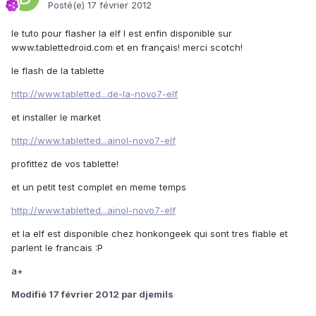
Posté(e)
17 février 2012
le tuto pour flasher la elf l est enfin disponible sur
www.tablettedroid.com et en français! merci scotch!
le flash de la tablette
http://www.tabletted...de-la-novo7-elf
et installer le market
http://www.tabletted...ainol-novo7-elf
profittez de vos tablette!
et un petit test complet en meme temps
http://www.tabletted...ainol-novo7-elf
et la elf est disponible chez honkongeek qui sont tres fiable et
parlent le francais :P
a+
Modifié
17 février 2012
par djemils