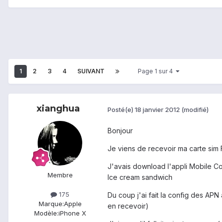
1
2
3
4
SUIVANT
Page 1 sur 4
xianghua
Posté(e)
18 janvier 2012
(modifié)
Bonjour
Je viens de recevoir ma carte sim 
J'avais download l'appli Mobile Con
Membre
Ice cream sandwich
175
Du coup j'ai fait la config des APN 
Marque:
Apple
en recevoir)
Modèle:
iPhone X