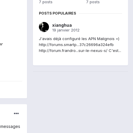
7 posts
7 posts
POSTS POPULAIRES
xianghua
19 janvier 2012
J'avais déjà configuré les APN Malignois =)
er
http://forums.smartp...37c26696a324efb
http://forum.frandro...sur-le-nexus-s/ C'est...
es messages