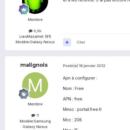
Membre
6,8k
Lieu
Mazamet (81)
Modèle:
Galaxy Nexus
Citer
malignois
Posté(e)
18 janvier 2012
Apn à configurer :
Nom : Free
APN : free
Membre
Mmsc : portail.free.fr
11
Mcc : 208
Modèle:
Samsung
Galaxy Nexus