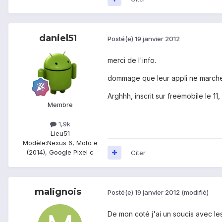
daniel51
Posté(e)
19 janvier 2012
merci de l'info.
dommage que leur appli ne marche
Arghhh, inscrit sur freemobile le 11,
Membre
1,9k
Lieu
51
Modèle:
Nexus 6, Moto e
(2014), Google Pixel c
Citer
malignois
Posté(e)
19 janvier 2012
(modifié)
De mon coté j'ai un soucis avec les