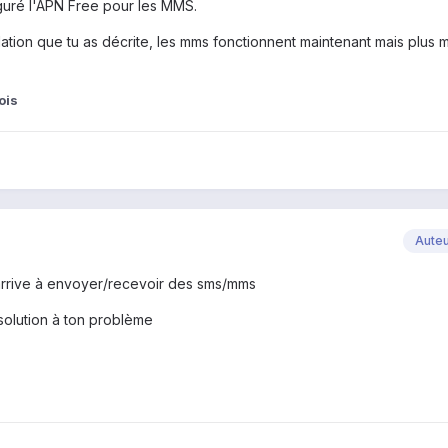
figuré l'APN Free pour les MMS.
ulation que tu as décrite, les mms fonctionnent maintenant mais plus
ois
Aute
j'arrive à envoyer/recevoir des sms/mms
 solution à ton problème