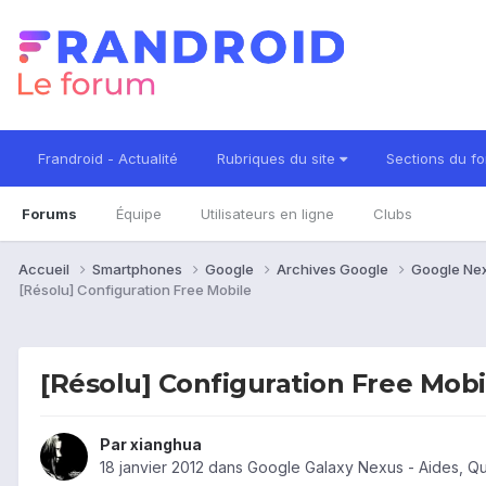
Frandroid - Actualité
Rubriques du site
Sections du f
Forums
Équipe
Utilisateurs en ligne
Clubs
Accueil
Smartphones
Google
Archives Google
Google Ne
[Résolu] Configuration Free Mobile
[Résolu] Configuration Free Mobi
Par
xianghua
18 janvier 2012
dans
Google Galaxy Nexus - Aides, Q