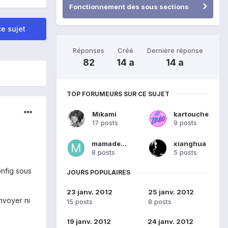
Fonctionnement des sous sections
e sujet
Réponses
Créé
Dernière réponse
82
14 a
14 a
TOP FORUMEURS SUR CE SUJET
Mikami
kartouche
17 posts
9 posts
mamadeus
xianghua
8 posts
5 posts
onfig sous
JOURS POPULAIRES
23 janv. 2012
25 janv. 2012
envoyer ni
15 posts
8 posts
19 janv. 2012
24 janv. 2012