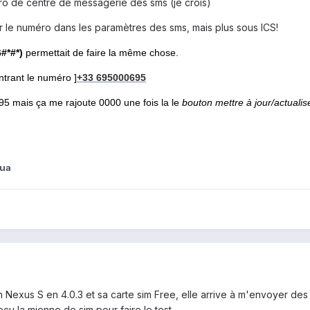
uméro de centre de messagerie des sms (je crois)
r le numéro dans les paramètres des sms, mais plus sous ICS!
6#*#*)
permettait de faire la même chose.
ntrant le numéro
]
+33 695000695
95 mais ça me rajoute 0000 une fois la le
bouton mettre à jour/actualis
hua
 Nexus S en 4.0.3 et sa carte sim Free, elle arrive à m'envoyer d
eçu la mienne de sim pour faire le test.