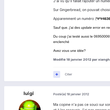
J'ai vu qu'il fallait rajouter un n
Sur Gingerbread, on pouvait choisi
Apparemment un numéro (
*#*#463
Sauf que..j'ai des
update error
en re
Du coup j'ai testé aussi le 06950006
enclenché
Avez vous une idée?
Modifié
18 janvier 2012
par xiang
Citer
luigi
Posté(e)
18 janvier 2012
Ma copine n'a pas ce souci sur son
et à les recevoir. J'ai pas encore r