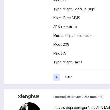
Mnc : 15
Type d'apn : default, supl
Nom : Free MMS
APN : mmsfree
Mmsc :
http://mms.free.fr
Mcc : 208
Mnc : 15
Type d'apn : mms
Citer
xianghua
Posté(e)
19 janvier 2012
(modifié)
J'avais déjà configuré les APN Mal