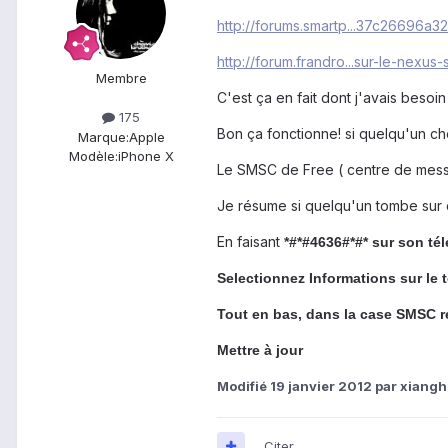
http://forums.smartp...37c26696a3
http://forum.frandro...sur-le-nexus-
Membre
C'est ça en fait dont j'avais besoin
175
Bon ça fonctionne! si quelqu'un c
Marque:
Apple
Modèle:
iPhone X
Le SMSC de Free ( centre de mes
Je résume si quelqu'un tombe sur
En faisant
*#*#4636#*#* sur son té
Selectionnez Informations sur le 
Tout en bas, dans la case SMSC r
Mettre à jour
Modifié
19 janvier 2012
par xiang
Citer