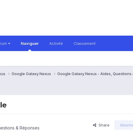
orum
Naviguer
Activité
Classement
xus
Google Galaxy Nexus
Google Galaxy Nexus - Aides, Question
le
Share
Abonn
uestions & Réponses