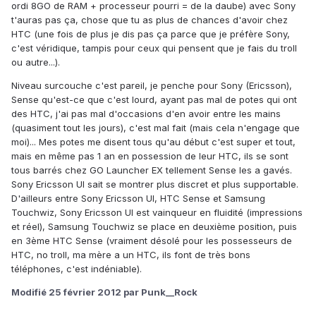
ordi 8GO de RAM + processeur pourri = de la daube) avec Sony
t'auras pas ça, chose que tu as plus de chances d'avoir chez
HTC (une fois de plus je dis pas ça parce que je préfère Sony,
c'est véridique, tampis pour ceux qui pensent que je fais du troll
ou autre...).
Niveau surcouche c'est pareil, je penche pour Sony (Ericsson),
Sense qu'est-ce que c'est lourd, ayant pas mal de potes qui ont
des HTC, j'ai pas mal d'occasions d'en avoir entre les mains
(quasiment tout les jours), c'est mal fait (mais cela n'engage que
moi)... Mes potes me disent tous qu'au début c'est super et tout,
mais en même pas 1 an en possession de leur HTC, ils se sont
tous barrés chez GO Launcher EX tellement Sense les a gavés.
Sony Ericsson UI sait se montrer plus discret et plus supportable.
D'ailleurs entre Sony Ericsson UI, HTC Sense et Samsung
Touchwiz, Sony Ericsson UI est vainqueur en fluidité (impressions
et réel), Samsung Touchwiz se place en deuxième position, puis
en 3ème HTC Sense (vraiment désolé pour les possesseurs de
HTC, no troll, ma mère a un HTC, ils font de très bons
téléphones, c'est indéniable).
Modifié
25 février 2012
par Punk__Rock