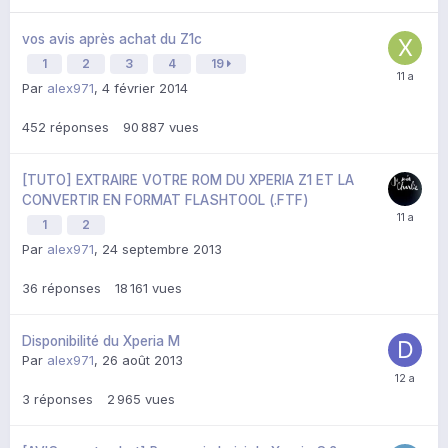
vos avis après achat du Z1c
1
2
3
4
19
Par
alex971
,
4 février 2014
452
réponses
90 887
vues
[TUTO] EXTRAIRE VOTRE ROM DU XPERIA Z1 ET LA
CONVERTIR EN FORMAT FLASHTOOL (.FTF)
1
2
Par
alex971
,
24 septembre 2013
36
réponses
18 161
vues
Disponibilité du Xperia M
Par
alex971
,
26 août 2013
3
réponses
2 965
vues