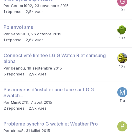
Par
Cantor1992
,
23 novembre 2015
1
réponse
2,5k
vues
Pb envoi sms
Par
Seb95180
,
26 octobre 2015
1
réponse
2,6k
vues
Connectivité limitée LG G Watch R et samsung
alpha
Par
beanou
,
19 septembre 2015
5
réponses
2,9k
vues
Pas moyens d'installer une face sur LG G
Swatch...
Par
Mimi62111
,
7 août 2015
2
réponses
2,5k
vues
Probleme synchro G watch et Weather Pro
Par
pinou8
,
31 juillet 2015