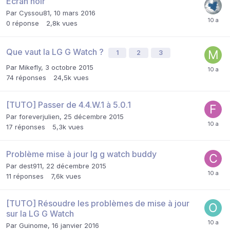
Ecran noir
Par
Cyssou81
,
10 mars 2016
0
réponse
2,8k
vues
Que vaut la LG G Watch ?
1
2
3
Par
Mikefly
,
3 octobre 2015
74
réponses
24,5k
vues
[TUTO] Passer de 4.4.W.1 à 5.0.1
Par
foreverjulien
,
25 décembre 2015
17
réponses
5,3k
vues
Problème mise à jour lg g watch buddy
Par
dest911
,
22 décembre 2015
11
réponses
7,6k
vues
[TUTO] Résoudre les problèmes de mise à jour
sur la LG G Watch
Par
Guinome
,
16 janvier 2016