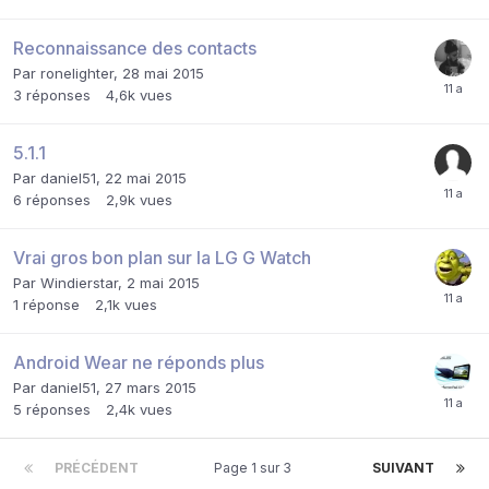
Reconnaissance des contacts
Par
ronelighter
,
28 mai 2015
3
réponses
4,6k
vues
5.1.1
Par
daniel51
,
22 mai 2015
6
réponses
2,9k
vues
Vrai gros bon plan sur la LG G Watch
Par
Windierstar
,
2 mai 2015
1
réponse
2,1k
vues
Android Wear ne réponds plus
Par
daniel51
,
27 mars 2015
5
réponses
2,4k
vues
PRÉCÉDENT
Page 1 sur 3
SUIVANT