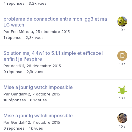
4
réponses
3,2k
vues
probleme de connection entre mon lgg3 et ma
LG watch
Par
Eric Méreau
,
25 décembre 2015
1
réponse
2,3k
vues
Solution maj 4.4w1 to 5.1.1 simple et efficace !
enfin ! je l'espère
Par
dest911
,
26 décembre 2015
0
réponse
2,1k
vues
Mise a jour lg watch impossible
Par
Gandalf42
,
7 octobre 2015
18
réponses
6,1k
vues
Mise a jour lg watch impossible
Par
Gandalf42
,
7 octobre 2015
6
réponses
4k
vues