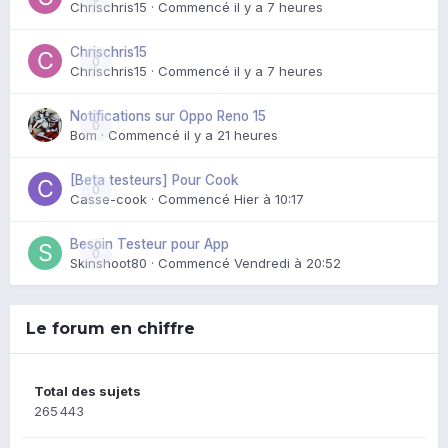
Chrischris15
· Commencé
il y a 7 heures
Chrischris15
0
Chrischris15
· Commencé
il y a 7 heures
Notifications sur Oppo Reno 15
0
Bom
· Commencé
il y a 21 heures
[Beta testeurs] Pour Cook
0
Casse-cook
· Commencé
Hier à 10:17
Besoin Testeur pour App
0
Skinshoot80
· Commencé
Vendredi à 20:52
Le forum en chiffre
Total des sujets
265 443