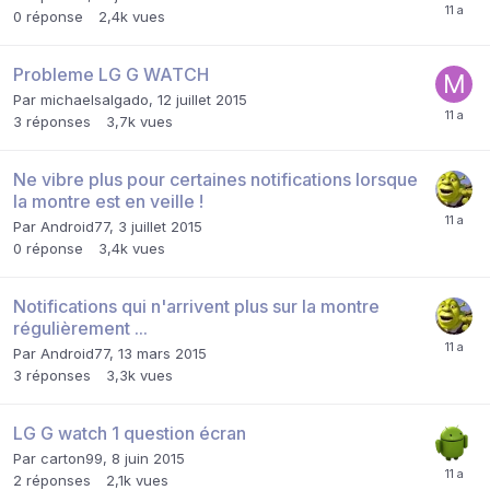
0
réponse
2,4k
vues
Probleme LG G WATCH
Par
michaelsalgado
,
12 juillet 2015
3
réponses
3,7k
vues
Ne vibre plus pour certaines notifications lorsque
la montre est en veille !
Par
Android77
,
3 juillet 2015
0
réponse
3,4k
vues
Notifications qui n'arrivent plus sur la montre
régulièrement ...
Par
Android77
,
13 mars 2015
3
réponses
3,3k
vues
LG G watch 1 question écran
Par
carton99
,
8 juin 2015
2
réponses
2,1k
vues