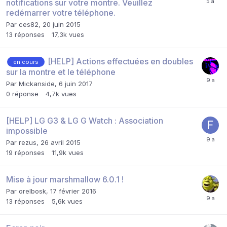
notifications sur votre montre. Veuillez
redémarrer votre téléphone.
Par
ces82
,
20 juin 2015
13
réponses
17,3k
vues
[HELP] Actions effectuées en doubles
en cours
sur la montre et le téléphone
Par
Mickanside
,
6 juin 2017
0
réponse
4,7k
vues
[HELP] LG G3 & LG G Watch : Association
impossible
Par
rezus
,
26 avril 2015
19
réponses
11,9k
vues
Mise à jour marshmallow 6.0.1 !
Par
orelbosk
,
17 février 2016
13
réponses
5,6k
vues