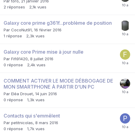
Par
toro
,
21 janvier 2016
2
réponses
2,1k
vues
Galaxy core prime g361f...problème de position
Par
CocoNut91
,
16 février 2016
1
réponse
2,3k
vues
Galaxy core Prime mise à jour nulle
Par
Fifi91420
,
8 juillet 2016
0
réponse
2,4k
vues
COMMENT ACTIVER LE MODE DÉBBOGAGE DE
MON SMARTPHONE À PARTIR D'UN PC
Par
Eléa Drouet
,
14 juin 2016
0
réponse
1,3k
vues
Contacts qui s'emmêlent
Par
petitnicolas
,
8 mars 2016
0
réponse
1,7k
vues