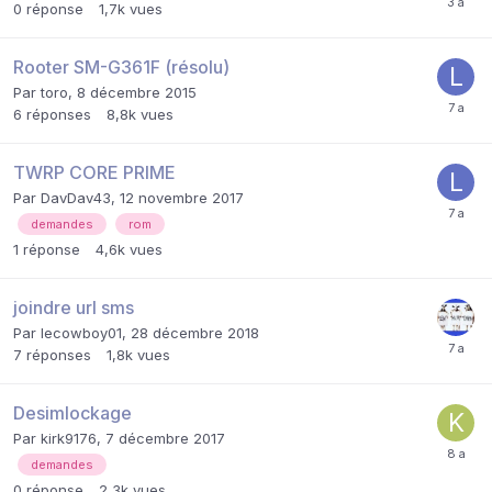
0
réponse
1,7k
vues
Rooter SM-G361F (résolu)
Par
toro
,
8 décembre 2015
6
réponses
8,8k
vues
TWRP CORE PRIME
Par
DavDav43
,
12 novembre 2017
demandes
rom
1
réponse
4,6k
vues
joindre url sms
Par
lecowboy01
,
28 décembre 2018
7
réponses
1,8k
vues
Desimlockage
Par
kirk9176
,
7 décembre 2017
demandes
0
réponse
2,3k
vues