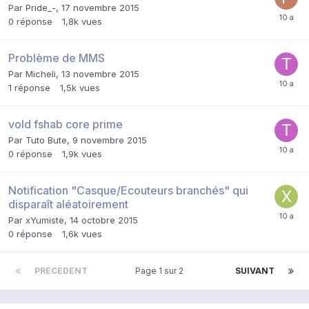
Par
Pride_-
,
17 novembre 2015
0
réponse
1,8k
vues
Problème de MMS
Par
Micheli
,
13 novembre 2015
1
réponse
1,5k
vues
vold fshab core prime
Par
Tuto Bute
,
9 novembre 2015
0
réponse
1,9k
vues
Notification "Casque/Ecouteurs branchés" qui
disparaît aléatoirement
Par
xYumiste
,
14 octobre 2015
0
réponse
1,6k
vues
PRÉCÉDENT
Page 1 sur 2
SUIVANT