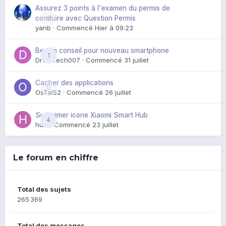
Assurez 3 points à l'examen du permis de
0
conduire avec Question Permis
yanb
· Commencé
Hier à 09:23
Besoin conseil pour nouveau smartphone
1
DroidTech007
· Commencé
31 juillet
Cacher des applications
0
OsTal52
· Commencé
26 juillet
Supprimer icone Xiaomi Smart Hub
4
huik
· Commencé
23 juillet
Le forum en chiffre
Total des sujets
265 369
Total des messages