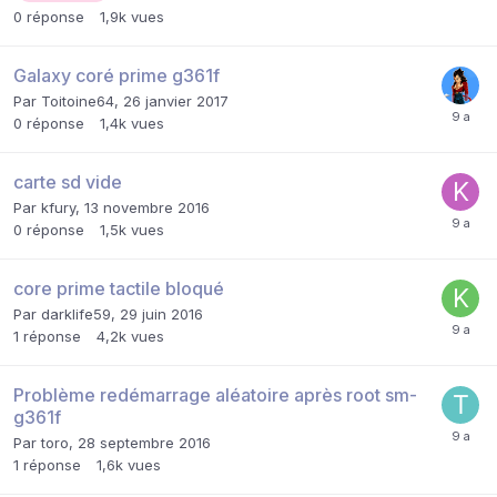
0
réponse
1,9k
vues
Galaxy coré prime g361f
Par
Toitoine64
,
26 janvier 2017
0
réponse
1,4k
vues
carte sd vide
Par
kfury
,
13 novembre 2016
0
réponse
1,5k
vues
core prime tactile bloqué
Par
darklife59
,
29 juin 2016
1
réponse
4,2k
vues
Problème redémarrage aléatoire après root sm-
g361f
Par
toro
,
28 septembre 2016
1
réponse
1,6k
vues