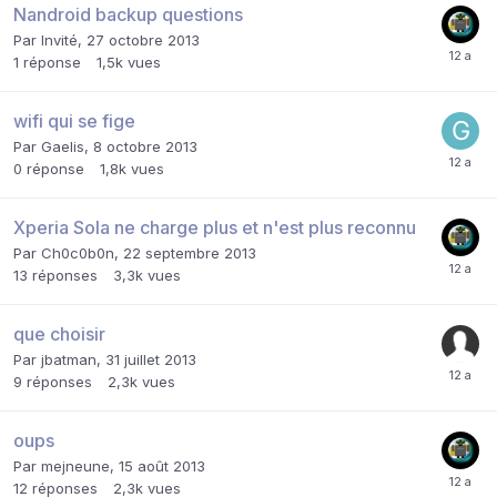
Nandroid backup questions
Par Invité,
27 octobre 2013
1
réponse
1,5k
vues
wifi qui se fige
Par
Gaelis
,
8 octobre 2013
0
réponse
1,8k
vues
Xperia Sola ne charge plus et n'est plus reconnu
Par
Ch0c0b0n
,
22 septembre 2013
13
réponses
3,3k
vues
que choisir
Par
jbatman
,
31 juillet 2013
9
réponses
2,3k
vues
oups
Par
mejneune
,
15 août 2013
12
réponses
2,3k
vues