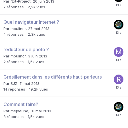
Par
Nxt-Project
,
20 juin 2013
7
réponses
2,2k
vues
Quel navigateur Internet ?
Par
moulinor
,
27 mai 2013
4
réponses
2,3k
vues
réducteur de photo ?
Par
moulinor
,
3 juin 2013
2
réponses
1,5k
vues
Grésillement dans les différents haut-parleurs
Par
BJZ
,
11 mai 2013
14
réponses
19,2k
vues
Comment faire?
Par
mejneune
,
31 mai 2013
3
réponses
1,5k
vues