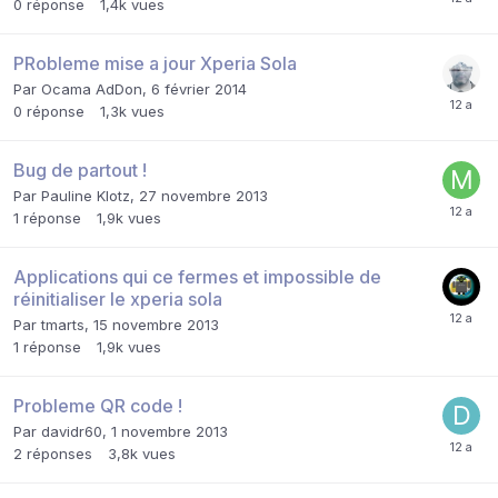
0
réponse
1,4k
vues
PRobleme mise a jour Xperia Sola
Par
Ocama AdDon
,
6 février 2014
0
réponse
1,3k
vues
Bug de partout !
Par
Pauline Klotz
,
27 novembre 2013
1
réponse
1,9k
vues
Applications qui ce fermes et impossible de
réinitialiser le xperia sola
Par
tmarts
,
15 novembre 2013
1
réponse
1,9k
vues
Probleme QR code !
Par
davidr60
,
1 novembre 2013
2
réponses
3,8k
vues