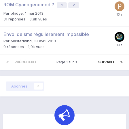
ROM Cyanogenemod ?
1
2
Par
phidye
,
1 mai 2013
31
réponses
3,8k
vues
Envoi de sms régulièrement impossible
Par
Mastermind
,
18 avril 2013
9
réponses
1,9k
vues
PRÉCÉDENT
Page 1 sur 3
SUIVANT
Abonnés
0