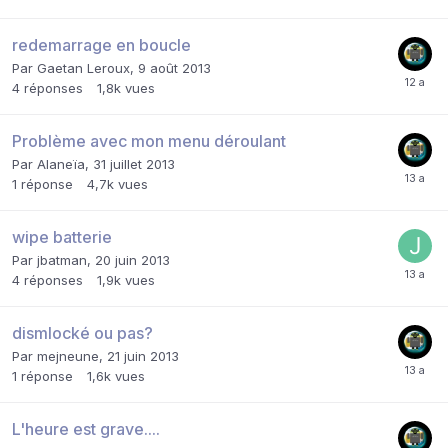
redemarrage en boucle
Par
Gaetan Leroux
,
9 août 2013
4
réponses
1,8k
vues
Problème avec mon menu déroulant
Par
Alaneïa
,
31 juillet 2013
1
réponse
4,7k
vues
wipe batterie
Par
jbatman
,
20 juin 2013
4
réponses
1,9k
vues
dismlocké ou pas?
Par
mejneune
,
21 juin 2013
1
réponse
1,6k
vues
L'heure est grave....