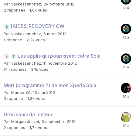
Par
vaskezsanchez
,
28 octobre 2012
2
réponses
1,8k
vues
[AIDES]RECOVERY CW
Par
vaskezsanchez
,
6 mars 2013
1
réponse
2,2k
vues
Les applis qui pourrissent votre Sola
Par
vaskezsanchez
,
11 novembre 2012
14
réponses
3,1k
vues
Mort (programmé ?) de mon Xperia Sola
Par
Manoa SA
,
13 mai 2016
0
réponse
1,8k
vues
Gros souci de lenteur
Par
Morgan Jolivet
,
5 septembre 2015
2
réponses
1,7k
vues