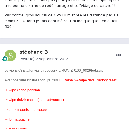
une bonne dizaine de redémarrage et et "vidage de cache" !
Par contre, gros soucis de GPS ! Il multiplie les distance par au
moins 5 !! Quand je fais cent mètre, il m'indique que j'en ai fait
500m !!
stéphane B
Posté(e)
2 septembre 2012
Je viens d'installer via le recovery la ROM
ZP100_0829beta.zip
Avant de faire l'installation, j'ai fais
Full wipe : -> wipe data / factory reset
-> wipe cache partition
-> wipe dalvik cache (dans advanced)
-> dans mounts and storage :
-> format /cache