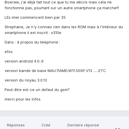
Bizeraw, j'ai déjà fait tout ce que tu me décris mais cela ne
fonctionne pas, pourtant sur un autre smartphone ça marche!!!
LEs imei commencent bien par 35
Strephane, Je n'y connais rien dans les ROM mais à l'intérieur du
smartphone il est inscrit : x310e
Dans : à propos du telephone :
efox
version android 4.0..9
version bande de base MAU.11AMD.W11.50SP.V13 ......ETC
version du noyau 3.0.13
Peut-être est-ce un defaut du gsm?
merci pour les infos
Réponses
Créé
Dernière réponse