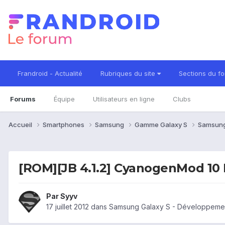
Frandroid - Actualité
Rubriques du site
Sections du f
Forums
Équipe
Utilisateurs en ligne
Clubs
Accueil
Smartphones
Samsung
Gamme Galaxy S
Samsung
[ROM][JB 4.1.2] CyanogenMod 10 
Par
Syyv
17 juillet 2012
dans
Samsung Galaxy S - Développeme