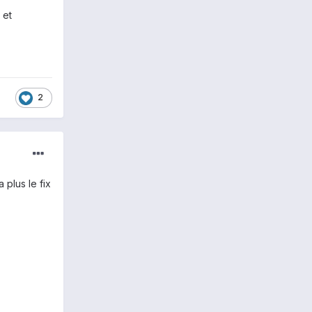
 et
2
 plus le fix