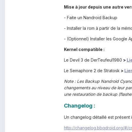
Mise à jour depuis une autre ve
- Faite un Nandroid Backup
- Installer la rom à partir de la m
- (Optionnel) Installer les Google 
Kernel compatible :
Le Devil 3 de DerTeufeul1980
>
Li
Le Semaphore 2 de Stratosk
>
Lie
Note : Les Backup Nandroid Cyanog
changements au niveau de leur part
une restauration de backup (flash
Changelog :
Un changelog détaillé est présent ic
http://changelog.bbqdroid.org/#/