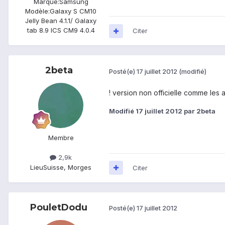
Marque:
Samsung
Modèle:
Galaxy S CM10
Jelly Bean 4.1.1/ Galaxy
tab 8.9 ICS CM9 4.0.4
Citer
2beta
Posté(e)
17 juillet 2012
(modifié)
! version non officielle comme les a
Modifié
17 juillet 2012
par 2beta
Membre
2,9k
Lieu
Suisse, Morges
Citer
PouletDodu
Posté(e)
17 juillet 2012