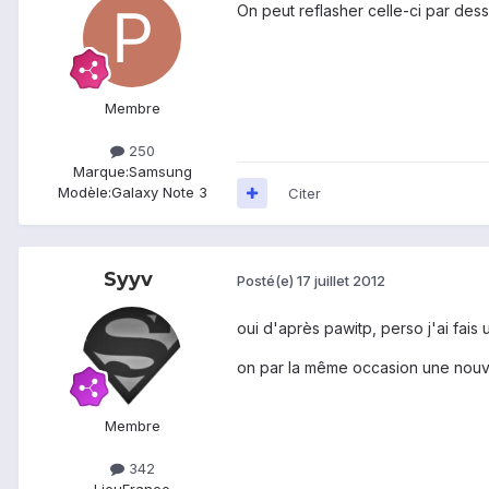
On peut reflasher celle-ci par des
Membre
250
Marque:
Samsung
Modèle:
Galaxy Note 3
Citer
Syyv
Posté(e)
17 juillet 2012
oui d'après pawitp, perso j'ai fais u
on par la même occasion une nouv
Membre
342
Lieu
France