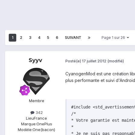
1
2
3
4
5
6
SUIVANT
Page 1 sur 26
Syyv
Posté(e)
17 juillet 2012
(modifié)
CyanogenMod est une création libr
plus performante et suivi d'Android
Membre
#include <std_avertissement
342
/*

Lieu
France
* Votre garantie est mainte
Marque:
OnePlus
*

Modèle:
One(bacon)
* Je ne suis pas responsab