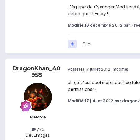
L'équipe de CyanogenMod tiens à r
débugguer ! Enjoy !
Modifié
19 décembre 2012
par Fre
Citer
DragonKhan_40
Posté(e)
17 juillet 2012
(modifié)
958
ah ça c'est cool merci pour ce tuto
permissions??
Modifié
17 juillet 2012
par dragon
Membre
775
Lieu
Limoges