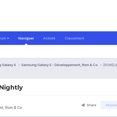
orum
Naviguer
Activité
Classement
 Galaxy S
Samsung Galaxy S - Développement, Rom & Co
[ROM][JB
Nightly
Share
Abonn
nt, Rom & Co