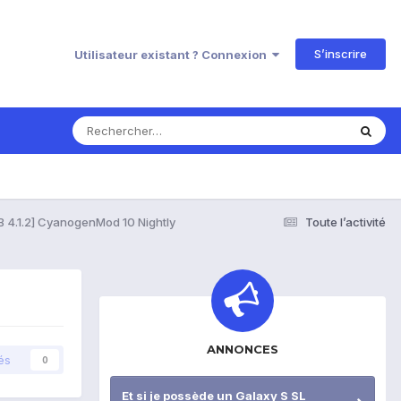
S’inscrire
Utilisateur existant ? Connexion
 4.1.2] CyanogenMod 10 Nightly
Toute l’activité
ANNONCES
és
0
Et si je possède un Galaxy S SL