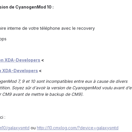
rsion de CyanogenMod 10 :
émoire interne de votre téléphone avec le recovery
Apps
en XDA-Developers
<
n XDA-Developers
<
enMod 7, 9 et 10 sont incompatibles entre eux à cause de divers
ition. Soyez sûr d'avoir la version de CyanogenMod voulu avant d’e
er CM9 avant de mettre le backup de CM9).
i :
cm10/galaxysmtd
ou
http://10.cmxlog.com/?device=galaxysmtd