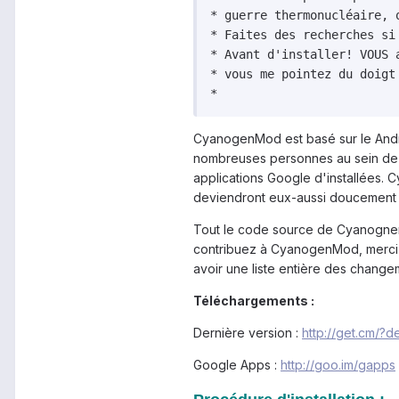
* guerre thermonucléaire, 
* Faites des recherches si
* Avant d'installer! VOUS 
* vous me pointez du doigt
CyanogenMod est basé sur le Andr
nombreuses personnes au sein de la 
applications Google d'installées. 
deviendront eux-aussi doucement
Tout le code source de Cyanogne
contribuez à CyanogenMod, merci d
avoir une liste entière des change
Téléchargements :
Dernière version :
http://get.cm/?
Google Apps :
http://goo.im/gapps