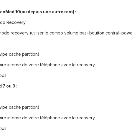
enMod 10(ou depuis une autre rom) :
kMod Recovery
mode recovery (utiliser le combo volume bas+boutton central+powe
wipe cache partition)
émoire interne de votre téléphone avec le recovery
Apps
7 ou 9 :
wipe cache partition)
émoire interne de votre téléphone avec le recovery
Apps