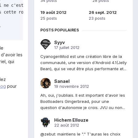
34 posts
28 posts
 ne c'est pas déclenché. Merci

 cette rom

19 août 2012
26 sept. 2012
25 posts
23 posts


POSTS POPULAIRES
Syyv
17 juillet 2012
de
 d'avoir les
CyanogenMod est une création libre de la
el, qui
communauté, une version d'Android 4.1(Jelly
Bean), qui se veut être plus performante et...
lez
Sanael
log
pour
19 novembre 2012
Ah, oui, j'oubliais. Il est important d'avoir les
Bootloaders Gingerbread, pour une
question d'autonomie je crois. JVU ou non...
Hichem Ellouze
22 août 2012
@zebut: maintiens le "." T'auras les choix