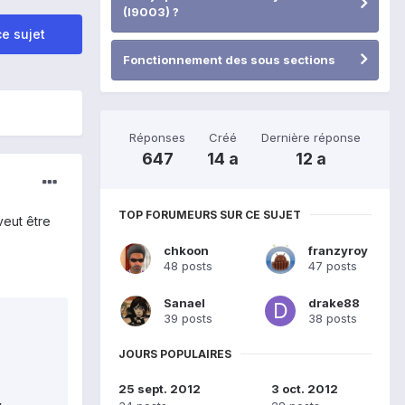
(I9003) ?
e sujet
Fonctionnement des sous sections
Réponses
Créé
Dernière réponse
647
14 a
12 a
TOP FORUMEURS SUR CE SUJET
veut être
chkoon
franzyroy
48 posts
47 posts
Sanael
drake88
39 posts
38 posts
JOURS POPULAIRES
25 sept. 2012
3 oct. 2012

