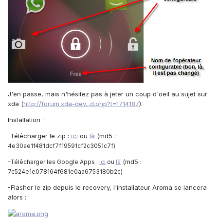
J'en passe, mais n'hésitez pas à jeter un coup d'oeil au sujet sur
xda (
http://forum.xda-dev...d.php?t=1714187
).
Installation :
-Télécharger le zip :
ici
ou
là
(md5 :
4e30ae1f481dcf7f19591cf2c3051c7f)
(md5 :
-Télécharger les Google Apps :
ici
ou
là
7c524e1e078164f681e0aa6753180b2c)
-Flasher le zip depuis le recovery, l'installateur Aroma se lancera
alors :