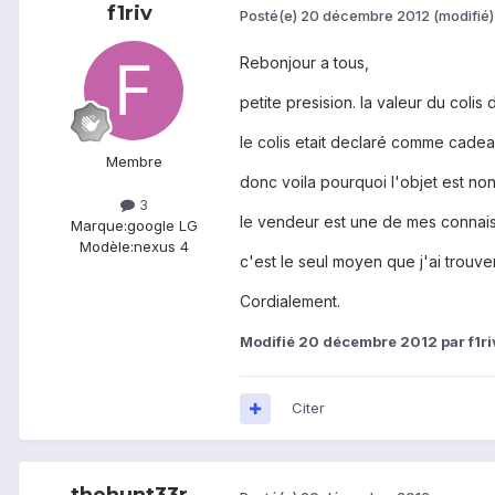
f1riv
Posté(e)
20 décembre 2012
(modifié)
Rebonjour a tous,
petite presision. la valeur du colis
le colis etait declaré comme cadea
Membre
donc voila pourquoi l'objet est non 
3
le vendeur est une de mes connais
Marque:
google LG
Modèle:
nexus 4
c'est le seul moyen que j'ai trouv
Cordialement.
Modifié
20 décembre 2012
par f1ri
Citer