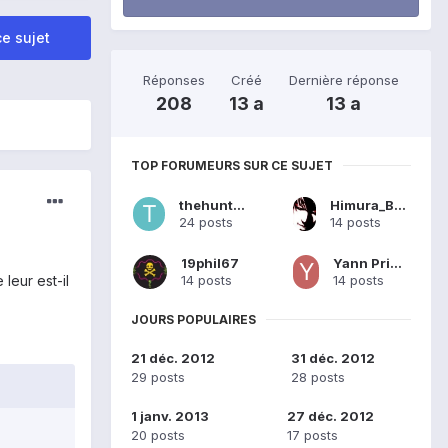
e sujet
Réponses
Créé
Dernière réponse
208
13 a
13 a
TOP FORUMEURS SUR CE SUJET
thehunt33r
Himura_Battousai
24 posts
14 posts
19phil67
Yann Pringault
14 posts
14 posts
leur est-il
JOURS POPULAIRES
21 déc. 2012
31 déc. 2012
29 posts
28 posts
1 janv. 2013
27 déc. 2012
20 posts
17 posts