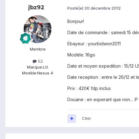
jbz92
Posté(e)
20 décembre 2012
Bonjour!
Date de commande : samedi 15 d
Ebayeur : yourbidwon2011
Membre
Modéle: 16go
52
Date et moyen expedition : 15/12 USP
Marque:
LG
Modèle:
Nexus 4
Date reception : entre le 26/12 et l
Prix : 420€ fdp inclus
Douane : en esperant que non... :P
Citer