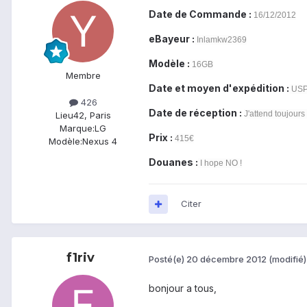
Date de Commande :
16/12/2012
eBayeur :
Inlamkw2369
Modèle :
16GB
Membre
Date et moyen d'expédition :
USPS
426
Date de réception :
J'attend toujours
Lieu
42, Paris
Marque:
LG
Prix :
415€
Modèle:
Nexus 4
Douanes :
I hope NO !
Citer
f1riv
Posté(e)
20 décembre 2012
(modifié)
bonjour a tous,