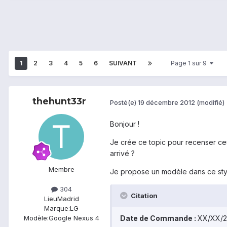
1
2
3
4
5
6
SUIVANT
Page 1 sur 9
thehunt33r
Posté(e)
19 décembre 2012
(modifié)
Bonjour !
Je crée ce topic pour recenser ceu
arrivé ?
Membre
Je propose un modèle dans ce styl
304
Citation
Lieu
Madrid
Marque:
LG
Date de Commande :
XX/XX/2
Modèle:
Google Nexus 4