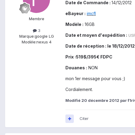
Date de Commande :
14/12/2012
eBayeur :
imcfl
Membre
Modèle :
16GB
3
Date et moyen d'expédition :
USP
Marque:
google LG
Modèle:
nexus 4
Date de réception : le 18/12/2012
Prix :519$/395€ FDPC
Douanes :
NON
mon 1er message pour vous ;)
Cordialement.
Modifié
20 décembre 2012
par f1ri
Citer