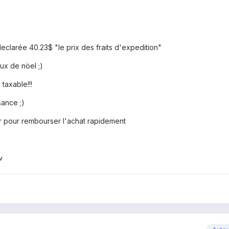
 declarée 40.23$ "le prix des fraits d'expedition"
ux de nöel ;)
taxable!!!
ance ;)
er pour rembourser l'achat rapidement
v