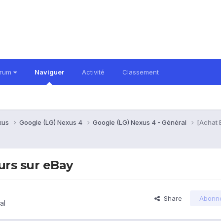
orum
Naviguer
Activité
Classement
xus
Google (LG) Nexus 4
Google (LG) Nexus 4 - Général
[Achat 
urs sur eBay
Share
Abonn
al