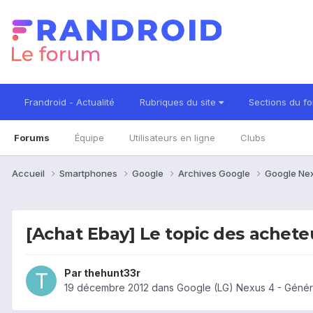
Frandroid - Actualité
Rubriques du site
Sections du f
Forums
Équipe
Utilisateurs en ligne
Clubs
Accueil
Smartphones
Google
Archives Google
Google Ne
[Achat Ebay] Le topic des achete
Par
thehunt33r
19 décembre 2012
dans
Google (LG) Nexus 4 - Génér