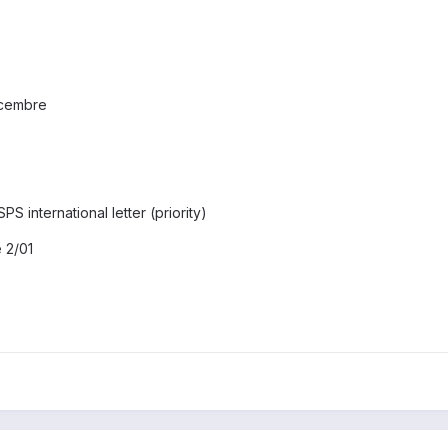
écembre
S international letter (priority)
e 2/01