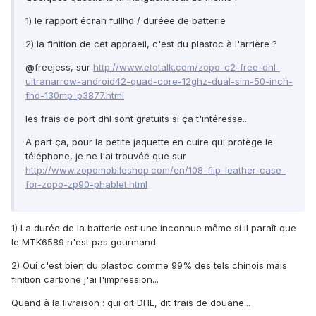
1) le rapport écran fullhd / duréee de batterie
2) la finition de cet appraeil, c'est du plastoc à l'arrière ?
@freejess, sur
http://www.etotalk.com/zopo-c2-free-dhl-
ultranarrow-android42-quad-core-12ghz-dual-sim-50-inch-
fhd-130mp_p3877.html
les frais de port dhl sont gratuits si ça t'intéresse...
A part ça, pour la petite jaquette en cuire qui protège le
téléphone, je ne l'ai trouvéé que sur
http://www.zopomobileshop.com/en/108-flip-leather-case-
for-zopo-zp90-phablet.html
1) La durée de la batterie est une inconnue même si il paraît que
le MTK6589 n'est pas gourmand.
2) Oui c'est bien du plastoc comme 99% des tels chinois mais
finition carbone j'ai l'impression...
Quand à la livraison : qui dit DHL, dit frais de douane...