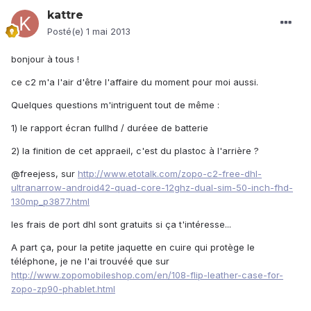
kattre
Posté(e)
1 mai 2013
bonjour à tous !
ce c2 m'a l'air d'être l'affaire du moment pour moi aussi.
Quelques questions m'intriguent tout de même :
1) le rapport écran fullhd / duréee de batterie
2) la finition de cet appraeil, c'est du plastoc à l'arrière ?
@freejess, sur
http://www.etotalk.com/zopo-c2-free-dhl-
ultranarrow-android42-quad-core-12ghz-dual-sim-50-inch-fhd-
130mp_p3877.html
les frais de port dhl sont gratuits si ça t'intéresse...
A part ça, pour la petite jaquette en cuire qui protège le
téléphone, je ne l'ai trouvéé que sur
http://www.zopomobileshop.com/en/108-flip-leather-case-for-
zopo-zp90-phablet.html