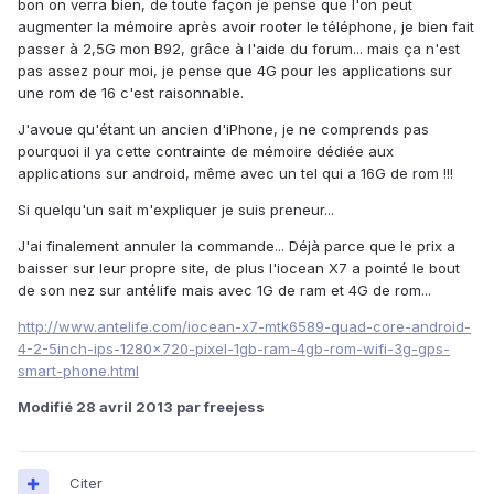
bon on verra bien, de toute façon je pense que l'on peut
augmenter la mémoire après avoir rooter le téléphone, je bien fait
passer à 2,5G mon B92, grâce à l'aide du forum... mais ça n'est
pas assez pour moi, je pense que 4G pour les applications sur
une rom de 16 c'est raisonnable.
J'avoue qu'étant un ancien d'iPhone, je ne comprends pas
pourquoi il ya cette contrainte de mémoire dédiée aux
applications sur android, même avec un tel qui a 16G de rom !!!
Si quelqu'un sait m'expliquer je suis preneur...
J'ai finalement annuler la commande... Déjà parce que le prix a
baisser sur leur propre site, de plus l'iocean X7 a pointé le bout
de son nez sur antélife mais avec 1G de ram et 4G de rom...
http://www.antelife.com/iocean-x7-mtk6589-quad-core-android-
4-2-5inch-ips-1280x720-pixel-1gb-ram-4gb-rom-wifi-3g-gps-
smart-phone.html
Modifié
28 avril 2013
par freejess
Citer