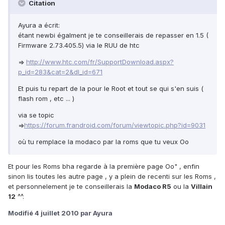
Citation
Ayura a écrit:
étant newbi égalment je te conseillerais de repasser en 1.5 (
Firmware 2.73.405.5) via le RUU de htc
=>
http://www.htc.com/fr/SupportDownload.aspx?
p_id=283&cat=2&dl_id=671
Et puis tu repart de la pour le Root et tout se qui s'en suis (
flash rom , etc ... )
via se topic
=>
https://forum.frandroid.com/forum/viewtopic.php?id=9031
où tu remplace la modaco par la roms que tu veux Oo
Et pour les Roms bha regarde à la première page Oo" , enfin
sinon lis toutes les autre page , y a plein de recenti sur les Roms ,
et personnelement je te conseillerais la
Modaco R5
ou la
Villain
12
^^.
Modifié
4 juillet 2010
par Ayura