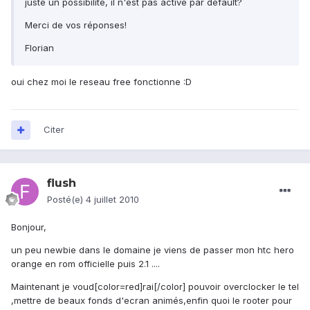
juste un possibilité, il n'est pas activé par default?
Merci de vos réponses!
Florian
oui chez moi le reseau free fonctionne :D
Citer
flush
Posté(e)
4 juillet 2010
Bonjour,
un peu newbie dans le domaine je viens de passer mon htc hero
orange en rom officielle puis 2.1 ....
Maintenant je voud[color=red]rai[/color] pouvoir overclocker le tel
,mettre de beaux fonds d'ecran animés,enfin quoi le rooter pour