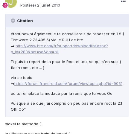
Posté(e)
2 juillet 2010
Citation
étant newbi égalment je te conseillerais de repasser en 1.5 (
Firmware 2.73.405.5) via le RUU de htc
=>
http://www.htc.com/fr/supportdownloadlist.aspx?
p_id=283&act=sd&cat=all
Et puis tu repart de la pour le Root et tout se qui s'en suis (
flash rom , etc ... )
via se topic
=>
https://forum.frandroid.com/forum/viewtopic.php?id=9031
où tu remplace la modaco par la roms que tu veux Oo
Puisque a se que j'ai compris on peu pas encore root la 2.1
Offi Oo"
nickel ta methode :)
la villainrom est en train de booté :)