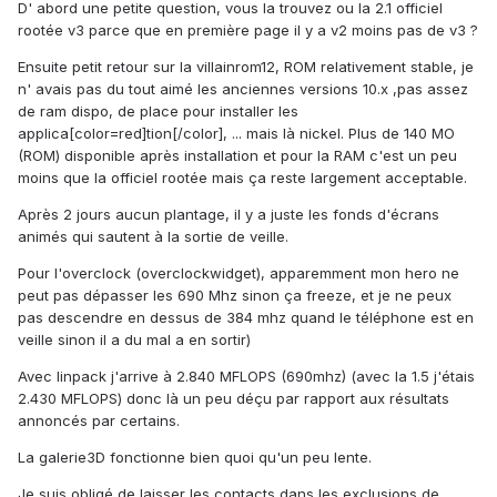
D' abord une petite question, vous la trouvez ou la 2.1 officiel
rootée v3 parce que en première page il y a v2 moins pas de v3 ?
Ensuite petit retour sur la villainrom12, ROM relativement stable, je
n' avais pas du tout aimé les anciennes versions 10.x ,pas assez
de ram dispo, de place pour installer les
applica[color=red]tion[/color], ... mais là nickel. Plus de 140 MO
(ROM) disponible après installation et pour la RAM c'est un peu
moins que la officiel rootée mais ça reste largement acceptable.
Après 2 jours aucun plantage, il y a juste les fonds d'écrans
animés qui sautent à la sortie de veille.
Pour l'overclock (overclockwidget), apparemment mon hero ne
peut pas dépasser les 690 Mhz sinon ça freeze, et je ne peux
pas descendre en dessus de 384 mhz quand le téléphone est en
veille sinon il a du mal a en sortir)
Avec linpack j'arrive à 2.840 MFLOPS (690mhz) (avec la 1.5 j'étais
2.430 MFLOPS) donc là un peu déçu par rapport aux résultats
annoncés par certains.
La galerie3D fonctionne bien quoi qu'un peu lente.
Je suis obligé de laisser les contacts dans les exclusions de