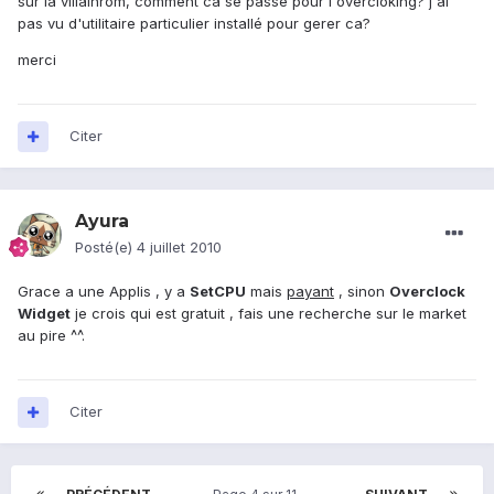
sur la villainrom, comment ca se passe pour l overcloking? j'ai
pas vu d'utilitaire particulier installé pour gerer ca?
merci
Citer
Ayura
Posté(e)
4 juillet 2010
Grace a une Applis , y a
SetCPU
mais
payant
, sinon
Overclock
Widget
je crois qui est gratuit , fais une recherche sur le market
au pire ^^.
Citer