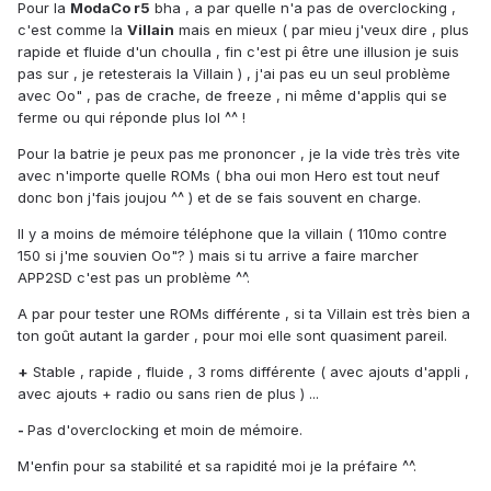
Pour la
ModaCo r5
bha , a par quelle n'a pas de overclocking ,
c'est comme la
Villain
mais en mieux ( par mieu j'veux dire , plus
rapide et fluide d'un choulla , fin c'est pi être une illusion je suis
pas sur , je retesterais la Villain ) , j'ai pas eu un seul problème
avec Oo" , pas de crache, de freeze , ni même d'applis qui se
ferme ou qui réponde plus lol ^^ !
Pour la batrie je peux pas me prononcer , je la vide très très vite
avec n'importe quelle ROMs ( bha oui mon Hero est tout neuf
donc bon j'fais joujou ^^ ) et de se fais souvent en charge.
Il y a moins de mémoire téléphone que la villain ( 110mo contre
150 si j'me souvien Oo"? ) mais si tu arrive a faire marcher
APP2SD c'est pas un problème ^^.
A par pour tester une ROMs différente , si ta Villain est très bien a
ton goût autant la garder , pour moi elle sont quasiment pareil.
+
Stable , rapide , fluide , 3 roms différente ( avec ajouts d'appli ,
avec ajouts + radio ou sans rien de plus ) ...
-
Pas d'overclocking et moin de mémoire.
M'enfin pour sa stabilité et sa rapidité moi je la préfaire ^^.