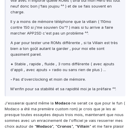
vite avec n'importe quelle ROMs ( bha oui mon Hero est tout
neuf donc bon j'fais joujou ^^ ) et de se fais souvent en
charge.
Il y a moins de mémoire téléphone que la villain ( 110mo
contre 150 si j'me souvien Oo"? ) mais si tu arrive a faire
marcher APP2SD c'est pas un problème ^^.
A par pour tester une ROMs différente , si ta Villain est très
bien a ton goût autant la garder , pour moi elle sont
quasiment pareil.
+
Stable , rapide , fluide , 3 roms différente ( avec ajouts
d'appli , avec ajouts + radio ou sans rien de plus ) ...
-
Pas d'overclocking et moin de mémoire.
M'enfin pour sa stabilité et sa rapidité moi je la préfaire ^^.
J'essaierai quand même la
Modaco
ne serait ce que pour le fun (
Modaco a été ma première custom rom) je crois que je les ai
presque toutes essayées depuis trois mois, maintenant que nous
sommes avec un enracinement de l'officiel je vais resserrer mes
choix autour de "
Modaco
", "
Cronos
", "
Villain
" et me faire plaisir