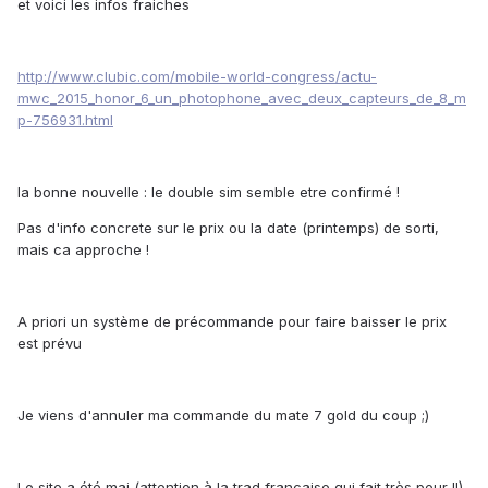
et voici les infos fraiches
http://www.clubic.com/mobile-world-congress/actu-
mwc_2015_honor_6_un_photophone_avec_deux_capteurs_de_8_m
p-756931.html
la bonne nouvelle : le double sim semble etre confirmé !
Pas d'info concrete sur le prix ou la date (printemps) de sorti,
mais ca approche !
A priori un système de précommande pour faire baisser le prix
est prévu
Je viens d'annuler ma commande du mate 7 gold du coup ;)
Le site a été maj (attention à la trad francaise qui fait très peur !!)