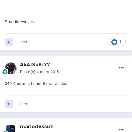
Et sortie Avril,ok.
Citer
1
AkAtSuKi77
Posté(e)
4 mars 2015
349 € pour le honor 6+ serai idéal
Citer
mariodessuti