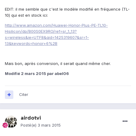
EDIT: il me semble que c'est le modèle modifié en fréquence (TL-
10) qui est en stock ici:
http://www.amazon.com/Huawei-Honor-Plus-PE-TL10-
Hisilicon/dp/B00S0EX9RO/ref=sr_1_13?
s=wireless&ie=UTF8&qid=1425319607&sr=1-
13&keywords=honor+6%2B
Mais bon, après conversion, il serait quand même cher.
Modifié
2 mars 2015
par abel06
Citer
airdotvi
Posté(e)
3 mars 2015