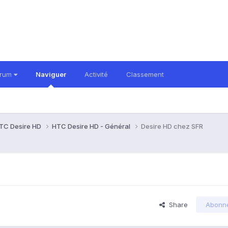
orum
Naviguer
Activité
Classement
TC Desire HD
HTC Desire HD - Général
Desire HD chez SFR
Share
Abonn