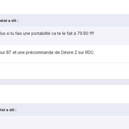
el a dit :
s si tu fais une portabilité ca te le fait à 79.90 !!!!!
 pour BT et une précommande de Désire Z sur RDC
l a dit :