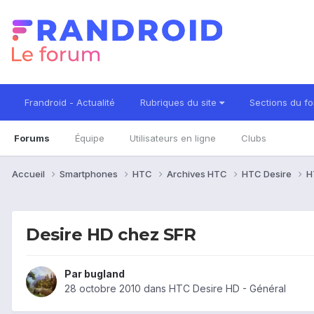
Frandroid - Actualité
Rubriques du site
Sections du f
Forums
Équipe
Utilisateurs en ligne
Clubs
Accueil
Smartphones
HTC
Archives HTC
HTC Desire
H
Desire HD chez SFR
Par
bugland
28 octobre 2010
dans
HTC Desire HD - Général