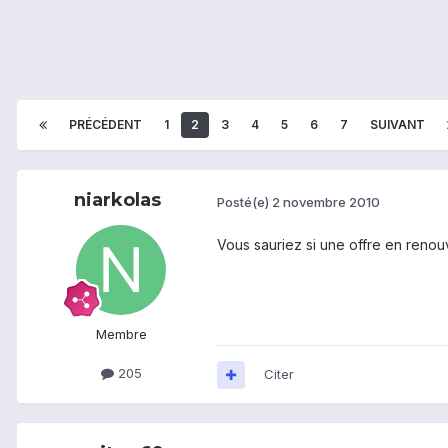
PRÉCÉDENT
1
2
3
4
5
6
7
SUIVANT
niarkolas
Posté(e)
2 novembre 2010
Vous sauriez si une offre en renou
Membre
205
Citer