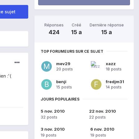
e sujet
Réponses
Créé
Dernière réponse
424
15 a
15 a
TOP FORUMEURS SUR CE SUJET
mev29
xazz
20 posts
18 posts
en :'(
benji
fredjm31
15 posts
14 posts
JOURS POPULAIRES
5 nov. 2010
22 nov. 2010
32 posts
22 posts
3 nov. 2010
6 nov. 2010
19 posts
19 posts