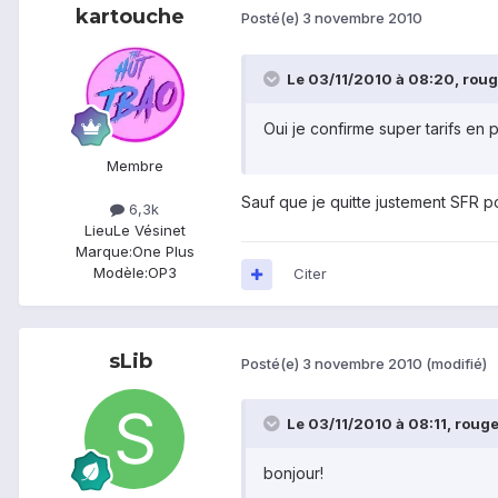
kartouche
Posté(e)
3 novembre 2010
Le 03/11/2010 à 08:20, rouget
Oui je confirme super tarifs en plu
Membre
Sauf que je quitte justement SFR
6,3k
Lieu
Le Vésinet
Marque:
One Plus
Modèle:
OP3
Citer
sLib
Posté(e)
3 novembre 2010
(modifié)
Le 03/11/2010 à 08:11, rougete
bonjour!