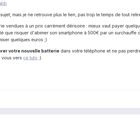
cabb
jet, mais je ne retrouve plus le lien, pas trop le temps de tout relir
erie vendues à un prix carrément dérisoire : mieux vaut payer quelq
lité que risquer d'abimer son smartphone à 500€ par un surchauffe 
iser quelques euros ;)
brer votre nouvelle batterie
dans votre téléphone et ne pas perdr
z vous vers
ce tuto
;)