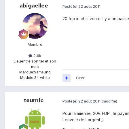
abigaellee
Posté(e)
22 août 2011
20 fdp in et si vente il y a on pass
Membre
2,6k
Lieu
entre son tel et son
mac
Marque:
Samsung
Modèle:
S4 white
Citer
teumic
Posté(e)
22 août 2011
(modifié)
Pour la mienne, 20€ FDPI, le payem
l'envoie de l'argent ;)