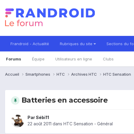
Frandroid - Actualité
Rubriques du site
Sections du f
Forums
Équipe
Utilisateurs en ligne
Clubs
Accueil
Smartphones
HTC
Archives HTC
HTC Sensation
Batteries en accessoire
Par
Sébi11
22 août 2011
dans
HTC Sensation - Général