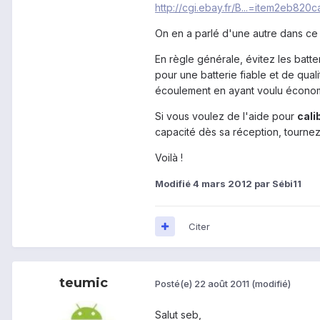
http://cgi.ebay.fr/B...=item2eb820
On en a parlé d'une autre dans ce su
En règle générale, évitez les batt
pour une batterie fiable et de qua
écoulement en ayant voulu économ
Si vous voulez de l'aide pour
cali
capacité dès sa réception, tourne
Voilà !
Modifié
4 mars 2012
par Sébi11
Citer
teumic
Posté(e)
22 août 2011
(modifié)
Salut seb,