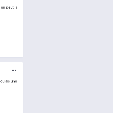
 un peut la
voulais une