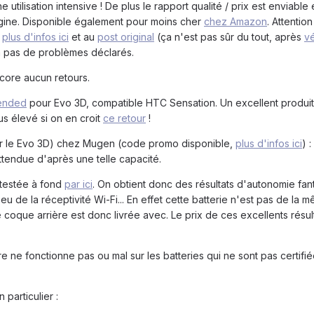
e utilisation intensive ! De plus le rapport qualité / prix est enviable 
igine. Disponible également pour moins cher
chez Amazon
. Attention
,
plus d'infos ici
et au
post original
(ça n'est pas sûr du tout, après
vé
n pas de problèmes déclarés.
core aucun retours.
tended
pour Evo 3D, compatible HTC Sensation. Un excellent produit 
us élevé si on en croit
ce retour
!
ur le Evo 3D) chez Mugen (code promo disponible,
plus d'infos ici
) 
ttendue d'après une telle capacité.
 testée à fond
par ici
. On obtient donc des résultats d'autonomie fan
 de la réceptivité Wi-Fi... En effet cette batterie n'est pas de la mê
 coque arrière est donc livrée avec. Le prix de ces excellents résul
e ne fonctionne pas ou mal sur les batteries qui ne sont pas certifi
n particulier :