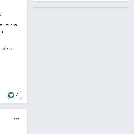
e.
ues euros
ou
e de sa
3