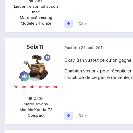
2,6k
Lieu
entre son tel et son
mac
Marque:
Samsung
Modèle:
S4 white
Citer
Sébi11
Posté(e)
22 août 2011
Okay. Bah vu tout ce qu'on gagne a
Combien vos prix pour récapituler 
l'habitude de ce genre de vente, 
Responsable de section
27,3k
Marque:
Sony
Modèle:
Xperia Z3
Compact
Citer