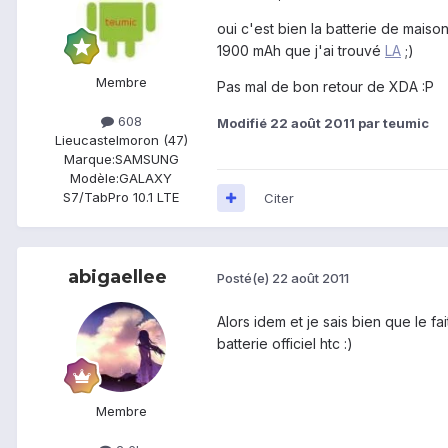
oui c'est bien la batterie de mais
1900 mAh que j'ai trouvé
LA
;)
Membre
Pas mal de bon retour de XDA :P
608
Modifié
22 août 2011
par teumic
Lieu
castelmoron (47)
Marque:
SAMSUNG
Modèle:
GALAXY
S7/TabPro 10.1 LTE
Citer
abigaellee
Posté(e)
22 août 2011
Alors idem et je sais bien que le f
batterie officiel htc :)
Membre