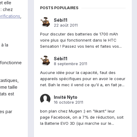
et elle
POSTS POPULAIRES
 : chez
rifications
,
Sébi11
22 août 2011
Pour discuter des batteries de 1700 mAh
voire plus qui fonctionnent dans le HTC
à la
Sensation ! Passez vos liens et faites vos...
Sébi11
: fonctionne
8 septembre 2011
Aucune idée pour la capacité, faut des
appareils spécifiques pour en avoir le coeur
tastiques,
net. Bah le mec il vend ce qu'il a, en fait je...
me taille
tats est
Invité Nyto
16 octobre 2011
bon plan chez Mugen :) en "likant" leur
ées par
page Facebook, on a 7% de réduction, soit
la Batterie EVO 3D (qui marche sur le...