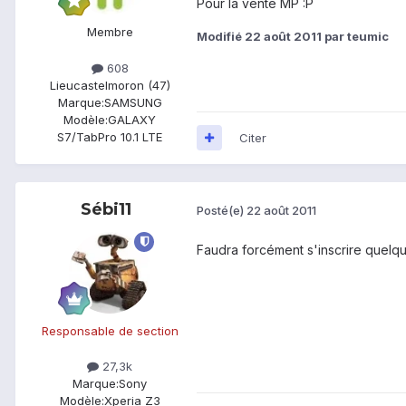
Pour la vente MP :P
Membre
Modifié
22 août 2011
par teumic
608
Lieu
castelmoron (47)
Marque:
SAMSUNG
Modèle:
GALAXY
S7/TabPro 10.1 LTE
Citer
Sébi11
Posté(e)
22 août 2011
Faudra forcément s'inscrire quelqu
Responsable de section
27,3k
Marque:
Sony
Modèle:
Xperia Z3