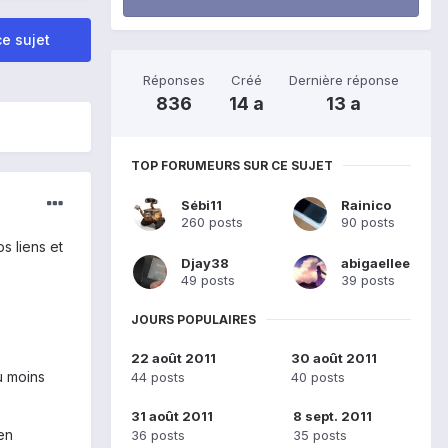
e sujet
Réponses
Créé
Dernière réponse
836
14 a
13 a
TOP FORUMEURS SUR CE SUJET
Sébi11
Rainico
260 posts
90 posts
s liens et
Djay38
abigaellee
49 posts
39 posts
JOURS POPULAIRES
22 août 2011
30 août 2011
u moins
44 posts
40 posts
31 août 2011
8 sept. 2011
en
36 posts
35 posts