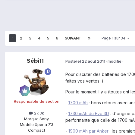
1
2
3
4
5
6
SUIVANT
Page 1 sur 34
Sébi11
Posté(e)
22 août 2011
(modifié)
Pour discuter des batteries de 170
faites vos ventes :)
Pour le moment il y a (toutes ont l
Responsable de section
-
1700 mAh
: bons retours avec une
27,3k
-
1730 mAh du Evo 3D
: d'origine 
Marque:
Sony
performante que celle de 1700 mAh
Modèle:
Xperia Z3
Compact
-
1900 mAh par Anker
: les premier