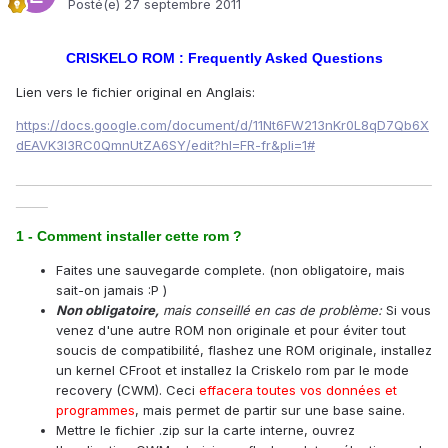
Posté(e)
27 septembre 2011
CRISKELO ROM : Frequently Asked Questions
Lien vers le fichier original en Anglais:
https://docs.google.com/document/d/11Nt6FW213nKr0L8qD7Qb6X
dEAVK3I3RC0QmnUtZA6SY/edit?hl=FR-fr&pli=1#
____________________________________________________
____
1 - Comment installer cette rom ?
Faites une sauvegarde complete. (non obligatoire, mais
sait-on jamais :P )
Non obligatoire,
mais conseillé en cas de problème:
Si vous
venez d'une autre ROM non originale et pour éviter tout
soucis de compatibilité, flashez une ROM originale, installez
un kernel CFroot et installez la Criskelo rom par le mode
recovery (CWM). Ceci
effacera toutes vos données et
programmes
, mais permet de partir sur une base saine.
Mettre le fichier .zip sur la carte interne, ouvrez