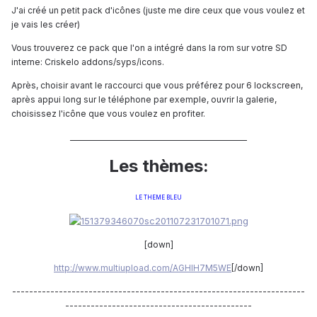
J'ai créé un petit pack d'icônes (juste me dire ceux que vous voulez et
je vais les créer)
Vous trouverez ce pack que l'on a intégré dans la rom sur votre SD
interne: Criskelo addons/syps/icons.
Après, choisir avant le raccourci que vous préférez pour 6 lockscreen,
après appui long sur le téléphone par exemple, ouvrir la galerie,
choisissez l'icône que vous voulez en profiter.
__________________________________________________
Les thèmes:
LE THEME BLEU
[down]
http://www.multiupload.com/AGHIH7M5WE
[/down]
---------------------------------------------------------------------
--------------------------------------------