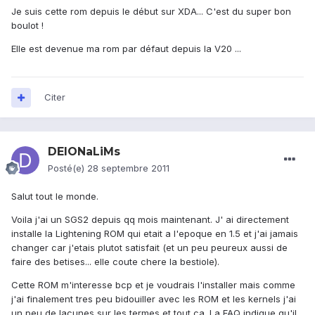
Je suis cette rom depuis le début sur XDA... C'est du super bon
boulot !
Elle est devenue ma rom par défaut depuis la V20 ...
Citer
DEIONaLiMs
Posté(e)
28 septembre 2011
Salut tout le monde.
Voila j'ai un SGS2 depuis qq mois maintenant. J' ai directement
installe la Lightening ROM qui etait a l'epoque en 1.5 et j'ai jamais
changer car j'etais plutot satisfait (et un peu peureux aussi de
faire des betises... elle coute chere la bestiole).
Cette ROM m'interesse bcp et je voudrais l'installer mais comme
j'ai finalement tres peu bidouiller avec les ROM et les kernels j'ai
un peu de lacunes sur les termes et tout ca. La FAQ indique qu'il