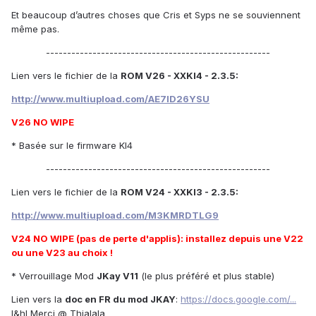
Et beaucoup d’autres choses que Cris et Syps ne se souviennent
même pas.
-----------------------------------------------------
Lien vers le fichier de la
ROM V26 - XXKI4 - 2.3.5:
http://www.multiupload.com/AE7ID26YSU
V26 NO WIPE
* Basée sur le firmware KI4
-----------------------------------------------------
Lien vers le fichier de la
ROM V24 - XXKI3 - 2.3.5:
http://www.multiupload.com/M3KMRDTLG9
V24 NO WIPE (pas de perte d'applis): installez depuis une V22
ou une V23 au choix !
* Verrouillage Mod
JKay V11
(le plus préféré et plus stable)
Lien vers la
doc en FR du mod JKAY
:
https://docs.google.com/...
l&hl Merci @ Thialala