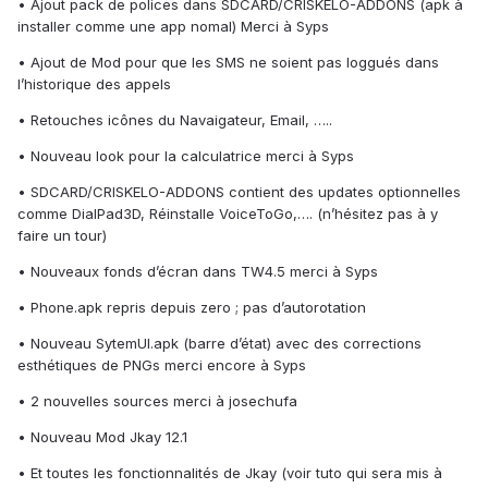
• Ajout pack de polices dans SDCARD/CRISKELO-ADDONS (apk à
installer comme une app nomal) Merci à Syps
• Ajout de Mod pour que les SMS ne soient pas loggués dans
l’historique des appels
• Retouches icônes du Navaigateur, Email, …..
• Nouveau look pour la calculatrice merci à Syps
• SDCARD/CRISKELO-ADDONS contient des updates optionnelles
comme DialPad3D, Réinstalle VoiceToGo,…. (n’hésitez pas à y
faire un tour)
• Nouveaux fonds d’écran dans TW4.5 merci à Syps
• Phone.apk repris depuis zero ; pas d’autorotation
• Nouveau SytemUI.apk (barre d’état) avec des corrections
esthétiques de PNGs merci encore à Syps
• 2 nouvelles sources merci à josechufa
• Nouveau Mod Jkay 12.1
• Et toutes les fonctionnalités de Jkay (voir tuto qui sera mis à