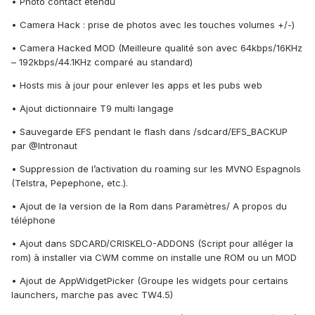
• Photo contact étendu
• Camera Hack : prise de photos avec les touches volumes +/-)
• Camera Hacked MOD (Meilleure qualité son avec 64kbps/16KHz
– 192kbps/44.1KHz comparé au standard)
• Hosts mis à jour pour enlever les apps et les pubs web
• Ajout dictionnaire T9 multi langage
• Sauvegarde EFS pendant le flash dans /sdcard/EFS_BACKUP
par @Intronaut
• Suppression de l’activation du roaming sur les MVNO Espagnols
(Telstra, Pepephone, etc.).
• Ajout de la version de la Rom dans Paramètres/ A propos du
téléphone
• Ajout dans SDCARD/CRISKELO-ADDONS (Script pour alléger la
rom) à installer via CWM comme on installe une ROM ou un MOD
• Ajout de AppWidgetPicker (Groupe les widgets pour certains
launchers, marche pas avec TW4.5)