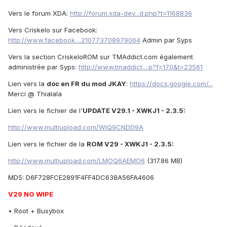
Vers le forum XDA:
http://forum.xda-dev...d.php?t=1168836
Vers Criskelo sur Facebook:
http://www.facebook....210773708979064
Admin par Syps
Vers la section CriskeloROM sur TMAddict.com également
administrée par Syps:
http://www.tmaddict....p?f=170&t=23561
Lien vers la
doc en FR du mod JKAY
:
https://docs.google.com/...
Merci @ Thialala
Lien vers le fichier de l'
UPDATE V29.1 - XWKJ1 - 2.3.5:
http://www.multiupload.com/WIQ9CNDD9A
Lien vers le fichier de la
ROM V29 - XWKJ1 - 2.3.5:
http://www.multiupload.com/LMOQ6AEMO6
(317.86 MB)
MD5: D6F728FCE2891F4FF4DC638A56FA4606
V29 NO WIPE
• Root + Busybox