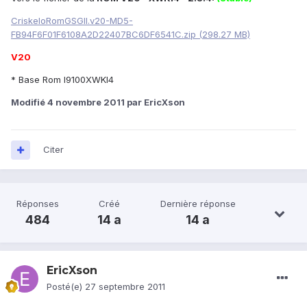
CriskeloRomGSGII.v20-MD5-
FB94F6F01F6108A2D22407BC6DF6541C.zip (298.27 MB)
V20
* Base Rom I9100XWKI4
Modifié
4 novembre 2011
par EricXson
Citer
Réponses
Créé
Dernière réponse
484
14 a
14 a
EricXson
Posté(e)
27 septembre 2011