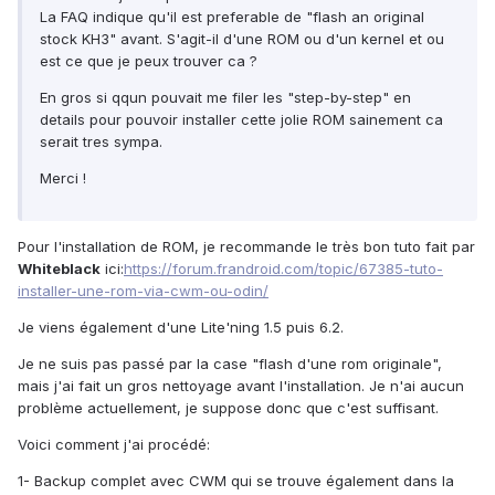
La FAQ indique qu'il est preferable de "flash an original
stock KH3" avant. S'agit-il d'une ROM ou d'un kernel et ou
est ce que je peux trouver ca ?
En gros si qqun pouvait me filer les "step-by-step" en
details pour pouvoir installer cette jolie ROM sainement ca
serait tres sympa.
Merci !
Pour l'installation de ROM, je recommande le très bon tuto fait par
Whiteblack
ici:
https://forum.frandroid.com/topic/67385-tuto-
installer-une-rom-via-cwm-ou-odin/
Je viens également d'une Lite'ning 1.5 puis 6.2.
Je ne suis pas passé par la case "flash d'une rom originale",
mais j'ai fait un gros nettoyage avant l'installation. Je n'ai aucun
problème actuellement, je suppose donc que c'est suffisant.
Voici comment j'ai procédé:
1- Backup complet avec CWM qui se trouve également dans la