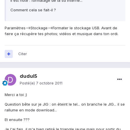
Il est noté : formatage de la sd interne...
Comment cela se fait-il ?
Paramètres-->Stockage-->Formater le stockage USB. Avant de
faire ça récupère tes photos; vidéos et musique dans ton ordi.
Citer
dudul5
Posté(e)
7 octobre 2011
Merci a toi ;)
Question bête sur je JIG : on éteint le tel... on branche le JIG... il se
rallume en mode download...
Et ensuite ???
Je l'ai fais, il m'a bien retiré le triangle jaune mais pour sortir du