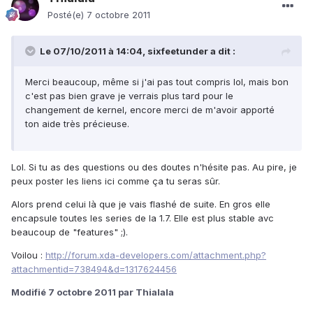
Posté(e)
7 octobre 2011
Le 07/10/2011 à 14:04, sixfeetunder a dit :
Merci beaucoup, même si j'ai pas tout compris lol, mais bon
c'est pas bien grave je verrais plus tard pour le
changement de kernel, encore merci de m'avoir apporté
ton aide très précieuse.
Lol. Si tu as des questions ou des doutes n'hésite pas. Au pire, je
peux poster les liens ici comme ça tu seras sûr.
Alors prend celui là que je vais flashé de suite. En gros elle
encapsule toutes les series de la 1.7. Elle est plus stable avc
beaucoup de "features" ;).
Voilou :
http://forum.xda-developers.com/attachment.php?
attachmentid=738494&d=1317624456
Modifié
7 octobre 2011
par Thialala