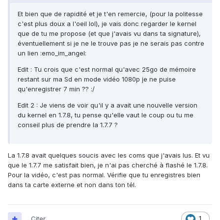
Et bien que de rapidité et je t'en remercie, (pour la politesse
c'est plus doux a l'oeil lol), je vais donc regarder le kernel
que de tu me propose (et que j'avais vu dans ta signature),
éventuellement si je ne le trouve pas je ne serais pas contre
un lien :emo_im_angel:
Edit : Tu crois que c'est normal qu'avec 25go de mémoire
restant sur ma Sd en mode vidéo 1080p je ne puise
qu'enregistrer 7 min ?? :/
Edit 2 : Je viens de voir qu'il y a avait une nouvelle version
du kernel en 1.7.8, tu pense qu'elle vaut le coup ou tu me
conseil plus de prendre la 1.7.7 ?
La 1.7.8 avait quelques soucis avec les coms que j'avais lus. Et vu
que le 1.7.7 me satisfait bien, je n'ai pas cherché à flashé le 1.7.8.
Pour la vidéo, c'est pas normal. Vérifie que tu enregistres bien
dans ta carte externe et non dans ton tél.
Citer
1