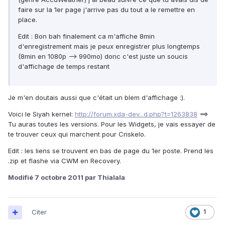
faire sur la 1er page j'arrive pas du tout a le remettre en
place.
Edit : Bon bah finalement ca m'affiche 8min
d'enregistrement mais je peux enregistrer plus longtemps
(8min en 1080p --> 990mo) donc c'est juste un soucis
d'affichage de temps restant
Je m'en doutais aussi que c'était un blem d'affichage :).
Voici le Siyah kernel:
http://forum.xda-dev...d.php?t=1263838
==>
Tu auras toutes les versions. Pour les Widgets, je vais essayer de
te trouver ceux qui marchent pour Criskelo.
Edit : les liens se trouvent en bas de page du 1er poste. Prend les
.zip et flashe via CWM en Recovery.
Modifié
7 octobre 2011
par Thialala
Citer
1