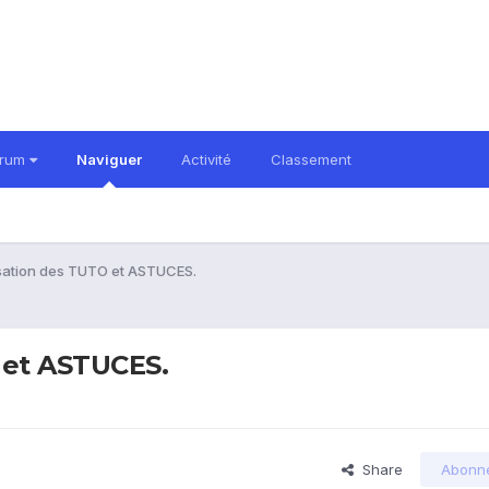
orum
Naviguer
Activité
Classement
lisation des TUTO et ASTUCES.
O et ASTUCES.
Share
Abonn