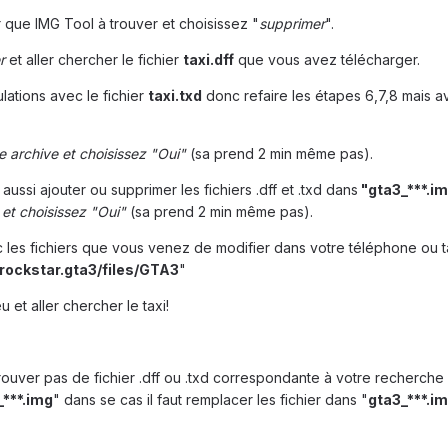
ier que IMG Tool à trouver et choisissez "
supprimer
".
r
et aller chercher le fichier
taxi.dff
que vous avez télécharger.
ulations avec le fichier
taxi.txd
donc refaire les étapes 6,7,8 mais a
e archive
et choisissez "Oui"
(sa prend 2 min même pas).
 aussi ajouter ou supprimer les fichiers .dff et .txd dans
"gta3_***.im
t choisissez "Oui"
(sa prend 2 min même pas).
 les fichiers que vous venez de modifier dans votre téléphone ou t
rockstar.gta3/files/GTA3
"
u et aller chercher le taxi!
trouver pas de fichier .dff ou .txd correspondante à votre recherche
_***.img
" dans se cas il faut remplacer les fichier dans "
gta3_***.i