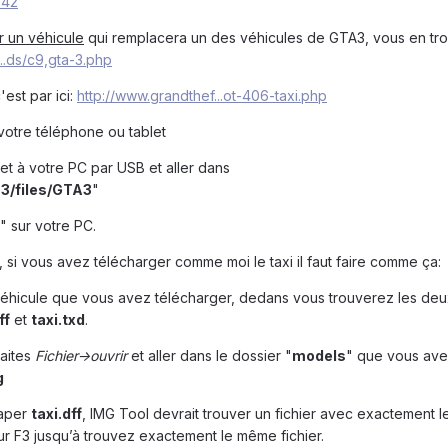
=42
r un véhicule
qui remplacera un des véhicules de GTA3, vous en tro
..ds/c9,gta-3.php
est par ici:
http://www.grandthef...ot-406-taxi.php
 votre téléphone ou tablet
et à votre PC par USB et aller dans
3/files/GTA3
"
" sur votre PC.
 si vous avez télécharger comme moi le taxi il faut faire comme ça:
véhicule que vous avez télécharger, dedans vous trouverez les deux
ff
et
taxi.txd
.
faites
Fichier->ouvrir
et aller dans le dossier "
models
" que vous ave
g
taper
taxi.dff
, IMG Tool devrait trouver un fichier avec exactement 
ur F3 jusqu’à trouvez exactement le même fichier.