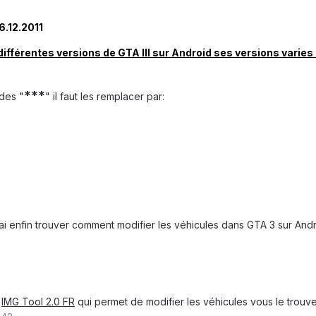
6.12.2011
 a différentes versions de GTA III sur Android ses versions varies
***
des "
" il faut les remplacer par:
j'ai enfin trouver comment modifier les véhicules dans GTA 3 sur Andr
r
IMG Tool 2.0 FR
qui permet de modifier les véhicules vous le trouver