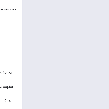
uverez ici
 fichier
z copier
le même