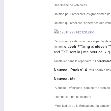
Une 30éne de véhicules.
Un mod pour améliorer les graphismes (les
Un mod qui améliore l'adhérence des véhic
J'ai mis tout ça dans un pack super facile à
oldveh_***.img
et
oldveh_**
fichiers
and TXD sont là juste pour ceux qu
A installer dans le répertoire:
"Android/dat
Nouveau Pack v1.4
Pour Android dat
Nouveautés:
-Ajout de 2 véhicules (Yankee et perenial)
-Remplacement de la idaho.
-Modification de la Bobcat pour la transfor