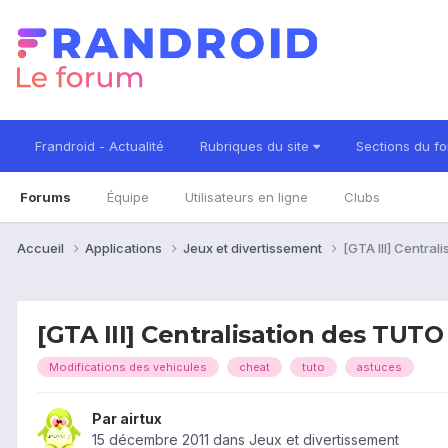
Frandroid - Actualité
Rubriques du site
Sections du f
Forums
Équipe
Utilisateurs en ligne
Clubs
Accueil
Applications
Jeux et divertissement
[GTA III] Centra
[GTA III] Centralisation des TUT
Modifications des vehicules
cheat
tuto
astuces
Par
airtux
15 décembre 2011
dans
Jeux et divertissement