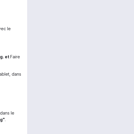
vec le
g. et
Faire
ablet, dans
 dans le
mg"
.