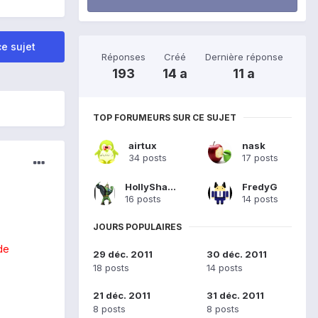
e sujet
Réponses
Créé
Dernière réponse
193
14 a
11 a
TOP FORUMEURS SUR CE SUJET
airtux
nask
34 posts
17 posts
HollyShadow
FredyG
16 posts
14 posts
JOURS POPULAIRES
de
29 déc. 2011
30 déc. 2011
18 posts
14 posts
21 déc. 2011
31 déc. 2011
8 posts
8 posts