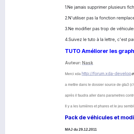
1.Ne jamais supprimer plusieurs fi
2.N'utiliser pas la fonction remplac
3.Ne modifier pas trop de véhicules
4.Suivez le tuto à la lettre, c'es
TUTO Améliorer les graphi
Auteur:
Nask
http://forum.xda-develop
e
Merci xda
a mettre dans le dossier source de gta3 (c'
après il faudra aller dans parametres contr
Il y a les lumières et phares et le jeu semb
Pack de véhicules et modif
MAJ du 29.12.2011