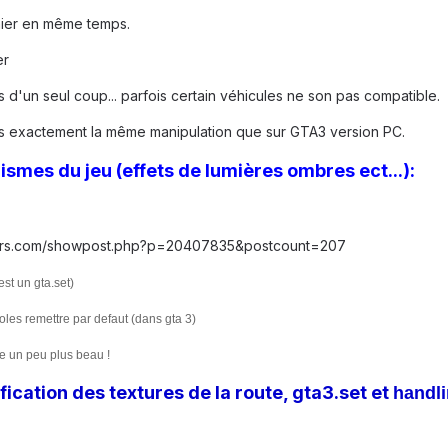
chier en même temps.
er
 d'un seul coup... parfois certain véhicules ne son pas compatible.
t pas exactement la même manipulation que sur GTA3 version PC.
smes du jeu (effets de lumières ombres ect...):
rs.com/showpost.php?p=20407835&postcount=207
est un gta.set)
oles remettre par defaut (dans gta 3)
le un peu plus beau !
ication des textures de la route, gta3.set et
handli