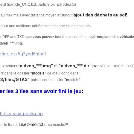
s! (particle_UNC.txd, particle.txd, particle.cfg)
ajout des déchets au sol!
ut au max mais avec distance moyen et surtout
e pour une meilleurs adhérence et bonne taille des roues.
ier DFF and TXD
que vous pouvez
installer vous même,
qui remplace des véhicule
dveh_***.img.
afire...czk5q2ycd6nfaqf
oldveh_***.img"
et
"
oldveh_***.dir"
par
eux fichiers
"
ATC ou
UNC ou
DXT 
iers dans le dossier
"
models
"
de gta 3 donc dans:
3/files/GTA3
"
puis
dans le dossier
"models"
.
r les 3 îles sans avoir fini le jeu:
hef...veaux-ponts.php
Lisez-moi.txt
s le fichier
et sa marche!!!