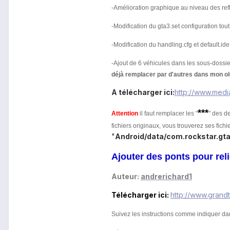
-Amélioration graphique au niveau des reflet
-Modification du gta3.set configuration to
-Modification du handling.cfg et default.id
-Ajout de 6 véhicules dans les sous-doss
déjà remplacer par d'autres dans mon ol
A télécharger ici:
http://www.medi
***
Attention
il faut remplacer les "
" des d
fichiers originaux, vous trouverez ses fich
"
Android/data/com.rockstar.gta
Ajouter des ponts pour relie
Auteur:
andrerichard1
Télécharger ici:
http://www.grandt
Suivez les instructions comme indiquer dan