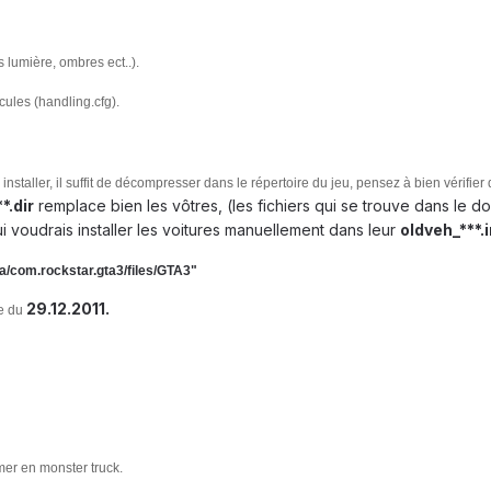
 lumière, ombres ect..).
ules (handling.cfg).
 installer, il suffit de décompresser dans le répertoire du jeu, pensez à bien vérifier
*.dir
remplace bien les vôtres, (les fichiers qui se trouve dans le d
i voudrais installer les voitures manuellement dans leur
oldveh_***.
a/com.rockstar.gta3/files/GTA3"
29.12.2011.
e du
mer en monster truck.