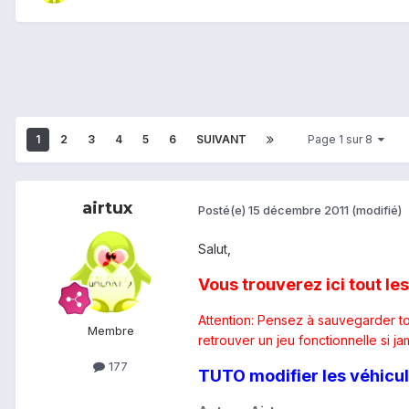
1
2
3
4
5
6
SUIVANT
Page 1 sur 8
airtux
Posté(e)
15 décembre 2011
(modifié)
Salut,
Vous trouverez ici tout l
Attention: Pensez à sauvegarder to
Membre
retrouver un jeu fonctionnelle si 
177
TUTO modifier les véhicu