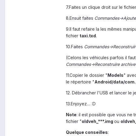
7.Faites un clique droit sur le fich
8.Ensuit faites
Commandes->Ajoute
9.Il faut refaire la les mêmes manip
fichier
taxi.txd
.
10.Faites
Commandes->Reconstruir
(Celons les véhicules parfois il faut
Commandes->Reconstruire archive e
11.Copier le dossier "
Models
" avec
le répertoire "
Android/data/com.
12. Débrancher l'USB et lancer le je
13.Enjoyez.... :D
Note
: il est possible que vous ne 
fichier "
oldveh_***.img
ou
oldveh
Quelque conseilles
: