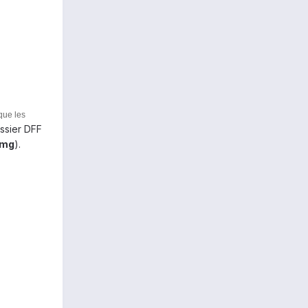
 que les
ossier DFF
img
).