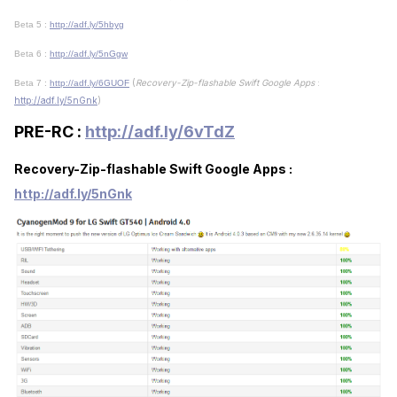
Beta 5 :
http://adf.ly/5hbyg
Beta 6 :
http://adf.ly/5nGgw
(
Recovery-Zip-flashable Swift Google Apps
:
Beta 7 :
http://adf.ly/6GUOF
http://adf.ly/5nGnk
)
PRE-RC :
http://adf.ly/6vTdZ
Recovery-Zip-flashable Swift Google Apps :
http://adf.ly/5nGnk