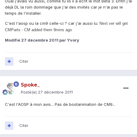
Ouai j'avais vu aussi, comme tu lis il a écrit le mot Bêta 3. Enfin j'ai
déjà DL la rom dommage que j'ai des invités car je n'ai pas le
temps de l'installer.
C'est l'aosp ou la cm9 celle-ci ? car j'ai aussi lu:
Next ver will get
CMParts - CM added them 9mins ago
Modifié
27 décembre 2011
par Yvory
Citer
Spoke_
Posté(e)
27 décembre 2011
C'est l'AOSP à mon avis... Pas de bootanimation de CM9...
Citer