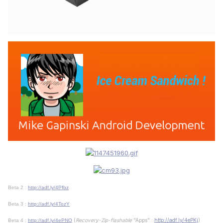
Beta 2 :
http://adf.ly/4Pfbz
Beta 3 :
http://adf.ly/4TozY
(
Recovery-Zip-flashable
"Apps" :
http://adf.ly/4ePKj
)
Beta 4 :
http://adf.ly/4ePNQ