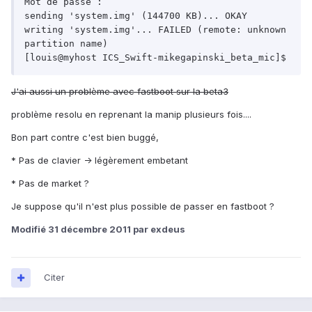
Mot de passe :

sending 'system.img' (144700 KB)... OKAY

writing 'system.img'... FAILED (remote: unknown 
partition name)

J'ai aussi un problème avec fastboot sur la beta3
problème resolu en reprenant la manip plusieurs fois....
Bon part contre c'est bien buggé,
* Pas de clavier -> légèrement embetant
* Pas de market ?
Je suppose qu'il n'est plus possible de passer en fastboot ?
Modifié
31 décembre 2011
par exdeus
Citer