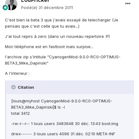
LouFricker
Posté(e)
31 décembre 2011
C'est bien la beta 3 que j'avais essayé de telecharger (Je
pensais que c'est celle que tu avais...)
J'ai tout repirs à zero (dans un nouveau repertoire :P)
Mon téléphone est en fastboot mais surpise...
l'archive zip s'intitule "CyanogenMod-9.0.0-RC0-OPTIMUS-
BETA3_Mike_Gapinski"
A l'interieur :
Citation
[louis@myhost CyanogenMod-9.0.0-RC0-OPTIMUS-
BETA3_Mike_Gapinski]$ ls -l
total 3412
-rw-r--r-- 1 louis users 3483648 30 déc. 13:43 boot.img
drwx------ 3 louis users 4096 31 déc. 02:10 META-INF