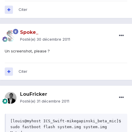
Citer
Spoke_
Posté(e)
30 décembre 2011
Un screenshot, please ?
Citer
LouFricker
Posté(e)
31 décembre 2011
[louis@myhost ICS_Swift-mikegapinski_beta_mic]$ 
sudo fastboot flash system.img system.img
