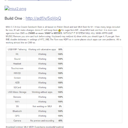
http://adf.ly/5qVpQ
Build One :