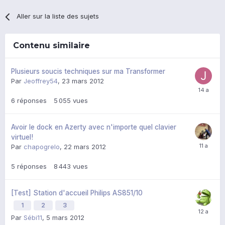
Aller sur la liste des sujets
Contenu similaire
Plusieurs soucis techniques sur ma Transformer
Par
Jeoffrey54
,
23 mars 2012
6
réponses
5 055
vues
Avoir le dock en Azerty avec n'importe quel clavier
virtuel!
Par
chapogrelo
,
22 mars 2012
5
réponses
8 443
vues
[Test] Station d'accueil Philips AS851/10
1
2
3
Par
Sébi11
,
5 mars 2012