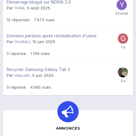
Démarrage bloqué sur NOKIA 3.4
Par
YAN4
,
6 août 2025
12
réponses
7 673
vues
Données perdues aprés réinitialisation d'usine
Par
GiveMe1
,
10 juin 2025
0
réponse
1 749
vues
Recycler Samsung Galaxy Tab 3
Par
Valou86
,
5 juin 2024
0
réponse
4 045
vues
ANNONCES