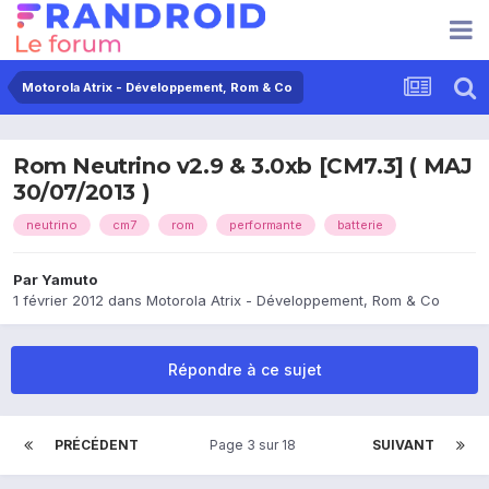
Motorola Atrix - Développement, Rom & Co
Rom Neutrino v2.9 & 3.0xb [CM7.3] ( MAJ
30/07/2013 )
neutrino
cm7
rom
performante
batterie
Par
Yamuto
1 février 2012
dans
Motorola Atrix - Développement, Rom & Co
Répondre à ce sujet
PRÉCÉDENT
Page 3 sur 18
SUIVANT