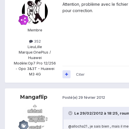
Attention, problème avec le fichier
pour correction.
Membre
352
Lieu
Lille
Marque:
OnePlus /
Huawei
Modèle:
Op7 Pro 12/256
- Opo 3&3T - Huawei
M3 4G
Citer
Mangaflip
Posté(e)
29 février 2012
Le 29/02/2012 à 18:25, rouma
@allocha21 , je sais bien , mais il me