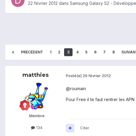
22 février 2012
dans
Samsung Galaxy S2 - Développ
PRÉCÉDENT
1
2
3
4
5
6
7
8
SUIVAN
matthies
Posté(e)
29 février 2012
@roumain
Pour Free il te faut rentrer les AP
Membre
134
Citer