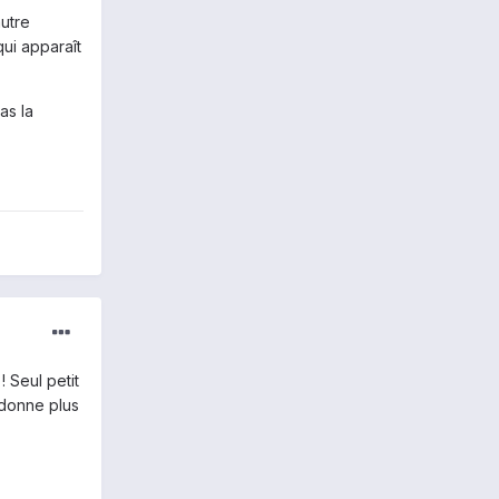
autre
qui apparaît
as la
! Seul petit
 donne plus