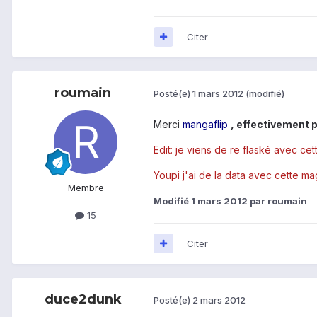
Citer
roumain
Posté(e)
1 mars 2012
(modifié)
Merci
mangaflip
, effectivement 
Edit: je viens de re flaské avec cet
Youpi j'ai de la data avec cette mag
Membre
Modifié
1 mars 2012
par roumain
15
Citer
duce2dunk
Posté(e)
2 mars 2012