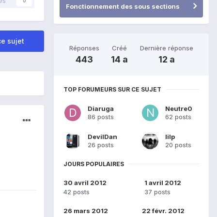
és
0
Fonctionnement des sous sections
e sujet
Réponses
Créé
Dernière réponse
443
14 a
12 a
TOP FORUMEURS SUR CE SUJET
Diaruga
Neutre0
86 posts
62 posts
DevilDan
lilp
26 posts
20 posts
JOURS POPULAIRES
30 avril 2012
1 avril 2012
42 posts
37 posts
26 mars 2012
22 févr. 2012