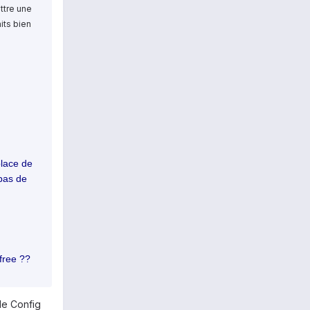
ettre une
its bien
place de
 pas de
free ??
le Config