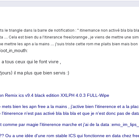
s le triangle dans la barre de notification : " itinernance non activé bla bla bla "
ta .... Cela est bien du a l'itinerance free/orannge , je viens de mettre une si
mettre les apn a la mains .... j'suis triste cette rom me plaits bien mais bon 
oot_in_mouth:
 a tous ceux qui le font vivre ,
urs) il ma plus que bien servis :)
ction Remix ics v9.4 black edition XXLPH 4.0.3 FULL-Wipe
 mets bien les apn free a la mains , j'active bien l'itinerence et a la pla
e l'itinerence n'est pas activé bla bla bla et que je n'est donc pas de da
st comme par magie l'itinerence marche et j'ai de la data :emo_im_lips
 ?? Ou a une idée d'une rom stable ICS qui fonctionne en data chez fre