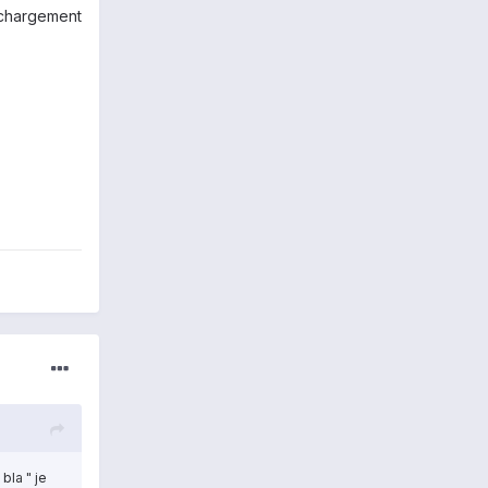
téchargement
bla " je