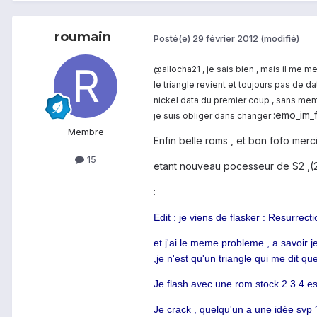
roumain
Posté(e)
29 février 2012
(modifié)
@allocha21 , je sais bien , mais il me met
le triangle revient et toujours pas de da
nickel data du premier coup , sans meme 
:emo_im_f
je suis obliger dans changer
Membre
Enfin belle roms , et bon fofo merci
15
etant nouveau pocesseur de S2 ,(2jo
:
Edit : je viens de flasker : Resurre
et j'ai le meme probleme , a savoir je
,je n'est qu'un triangle qui me dit qu
Je flash avec une rom stock 2.3.4 e
Je crack , quelqu'un a une idée svp