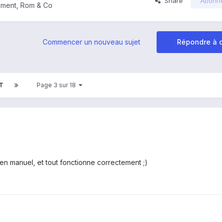
Share
Abonn
ement, Rom & Co
Commencer un nouveau sujet
Répondre à c
T
Page 3 sur 18
N en manuel, et tout fonctionne correctement ;)