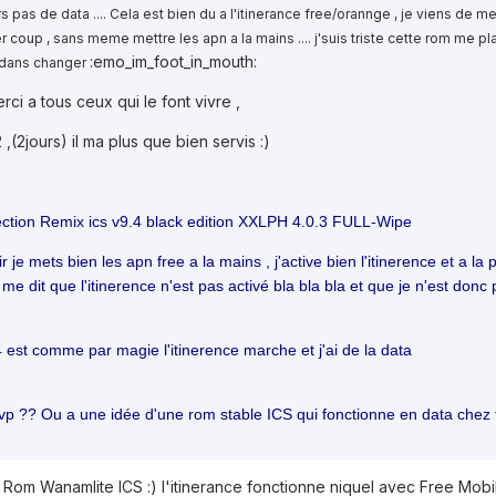
ours pas de data .... Cela est bien du a l'itinerance free/orannge , je viens de m
 coup , sans meme mettre les apn a la mains .... j'suis triste cette rom me pla
:emo_im_foot_in_mouth:
r dans changer
rci a tous ceux qui le font vivre ,
(2jours) il ma plus que bien servis :)
rrection Remix ics v9.4 black edition XXLPH 4.0.3 FULL-Wipe
 je mets bien les apn free a la mains , j'active bien l'itinerence et a la 
i me dit que l'itinerence n'est pas activé bla bla bla et que je n'est donc
 est comme par magie l'itinerence marche et j'ai de la data
svp ?? Ou a une idée d'une rom stable ICS qui fonctionne en data chez 
a Rom Wanamlite ICS :) l'itinerance fonctionne niquel avec Free Mobi