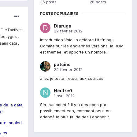
35 posts
26 posts
POSTS POPULAIRES
Diaruga
 je l'active ,
22 février 2012
m bouyges ,
Introduction Voici la célèbre Lite'ning !
sans data ,
Comme sur les anciennes versions, la ROM
est themée, et apporte un nombre...
patcino
22 février 2012
allez je teste ,retour aux sources !
Neutre0
1 avril 2012
Sérieusement ? Il y a des cons par
ce de la data
possiblement con, comment peut-on
!
ta
adonné le plus fluide des Lancher ?.
_are_sealed:
e ??