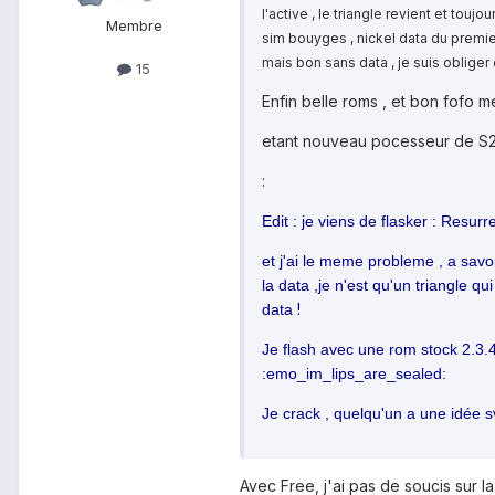
l'active , le triangle revient et touj
Membre
sim bouyges , nickel data du premier
mais bon sans data , je suis oblige
15
Enfin belle roms , et bon fofo me
etant nouveau pocesseur de S2 ,
:
Edit : je viens de flasker : Resu
et j'ai le meme probleme , a savoir
la data ,je n'est qu'un triangle qu
!
data
Je flash avec une rom stock 2.3.4
:emo_im_lips_are_sealed:
Je crack , quelqu'un a une idée 
Avec Free, j'ai pas de soucis sur l