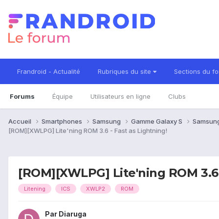
Frandroid - Actualité
Rubriques du site
Sections du f
Forums
Équipe
Utilisateurs en ligne
Clubs
Accueil
Smartphones
Samsung
Gamme Galaxy S
Samsung
[ROM][XWLPG] Lite'ning ROM 3.6 - Fast as Lightning!
[ROM][XWLPG] Lite'ning ROM 3.6 -
Litening
ICS
XWLP2
ROM
Par
Diaruga