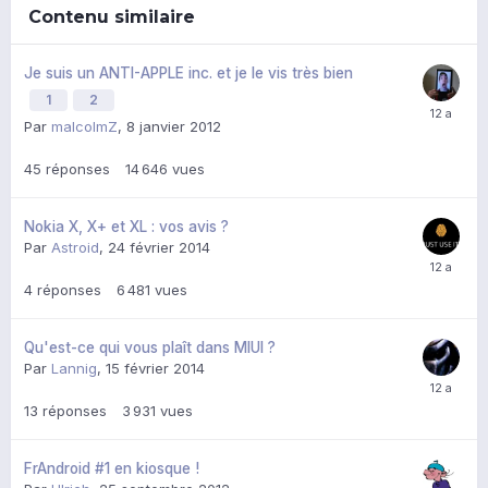
Contenu similaire
Je suis un ANTI-APPLE inc. et je le vis très bien
1
2
Par
malcolmZ
,
8 janvier 2012
45
réponses
14 646
vues
Nokia X, X+ et XL : vos avis ?
Par
Astroid
,
24 février 2014
4
réponses
6 481
vues
Qu'est-ce qui vous plaît dans MIUI ?
Par
Lannig
,
15 février 2014
13
réponses
3 931
vues
FrAndroid #1 en kiosque !