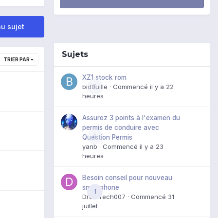
u sujet
Sujets
TRIER PAR
XZ1 stock rom
bid0uille
0
· Commencé
il y a 22
heures
Assurez 3 points à l'examen du
permis de conduire avec
0
Question Permis
yanb
· Commencé
il y a 23
heures
Besoin conseil pour nouveau
smartphone
1
DroidTech007
· Commencé
31
juillet