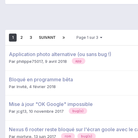
1
2
3
SUIVANT
Page 1 sur 3
Application photo alternative (ou sans bug !)
Par
philippe75017
,
9 avril 2018
app
Bloqué en programme bêta
Par Invité,
4 février 2018
Mise à jour "OK Google" impossible
Par
jcg13
,
10 novembre 2017
bug(s)
Nexus 6 rooter reste bloqué sur l'écran goole avec le 
Par
mortyre
,
13 juin 2017
rom
bug(s)