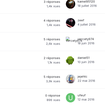
kamel95120
3
réponses
18 juillet 2016
1,4k
vues
zeef
4
réponses
4 juillet 2016
1,4k
vues
vercety974
5
réponses
18 juin 2016
2,6k
vues
daniel51
2
réponses
10 juin 2016
1,1k
vues
jejehtc
5
réponses
22 mai 2016
3,9k
vues
ufeuf
0
réponse
12 mai 2016
896
vues