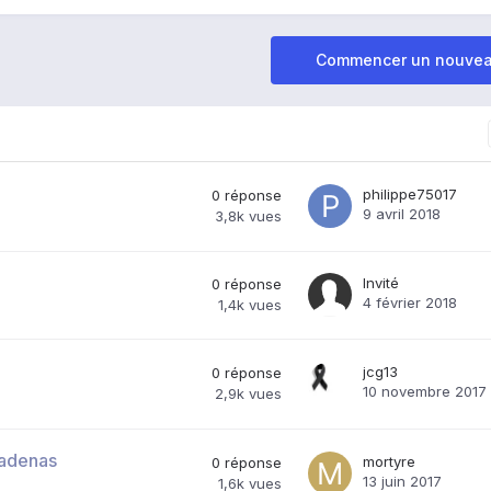
Commencer un nouvea
philippe75017
0
réponse
9 avril 2018
3,8k
vues
Invité
0
réponse
4 février 2018
1,4k
vues
jcg13
0
réponse
10 novembre 2017
2,9k
vues
cadenas
mortyre
0
réponse
13 juin 2017
1,6k
vues