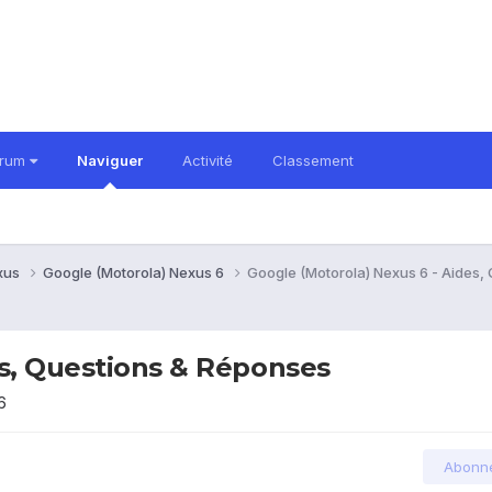
orum
Naviguer
Activité
Classement
xus
Google (Motorola) Nexus 6
Google (Motorola) Nexus 6 - Aides,
es, Questions & Réponses
6
Abonn