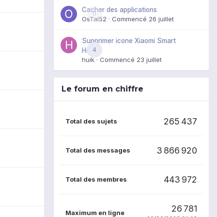
Cacher des applications
0
OsTal52
· Commencé
26 juillet
Supprimer icone Xiaomi Smart
4
Hub
huik
· Commencé
23 juillet
Le forum en chiffre
265 437
Total des sujets
3 866 920
Total des messages
443 972
Total des membres
26 781
Maximum en ligne