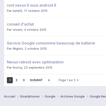
root nexus 6 sous android 6
Par
beta12
,
17 octobre 2015
conseil d'achat
Par
onrem
,
4 octobre 2015
Service Google consomme beaucoup de batterie
Par
Migton
,
2 octobre 2015
Nexus reboot avec optimaistion
Par
thorny
,
23 septembre 2015
1
2
3
SUIVANT
Page 1 sur 3
Accueil
Smartphones
Google
Archives Google
Google Ne