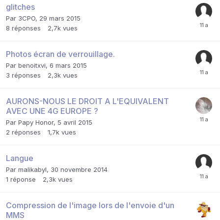
glitches
Par
3CPO
,
29 mars 2015
8
réponses
2,7k
vues
Photos écran de verrouillage.
Par
benoitxvi
,
6 mars 2015
3
réponses
2,3k
vues
AURONS-NOUS LE DROIT A L'EQUIVALENT
AVEC UNE 4G EUROPE ?
Par
Papy Honor
,
5 avril 2015
2
réponses
1,7k
vues
Langue
Par
malikabyl
,
30 novembre 2014
1
réponse
2,3k
vues
Compression de l'image lors de l'envoie d'un
MMS