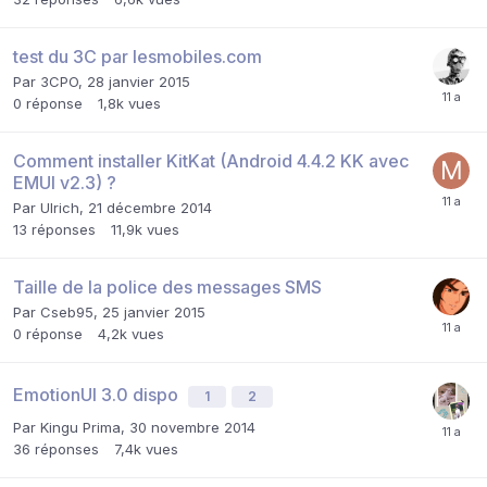
test du 3C par lesmobiles.com
Par
3CPO
,
28 janvier 2015
0
réponse
1,8k
vues
Comment installer KitKat (Android 4.4.2 KK avec
EMUI v2.3) ?
Par
Ulrich
,
21 décembre 2014
13
réponses
11,9k
vues
Taille de la police des messages SMS
Par
Cseb95
,
25 janvier 2015
0
réponse
4,2k
vues
EmotionUI 3.0 dispo
1
2
Par
Kingu Prima
,
30 novembre 2014
36
réponses
7,4k
vues