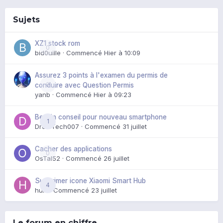
Sujets
XZ1 stock rom
0
bid0uille
· Commencé
Hier à 10:09
Assurez 3 points à l'examen du permis de
0
conduire avec Question Permis
yanb
· Commencé
Hier à 09:23
Besoin conseil pour nouveau smartphone
1
DroidTech007
· Commencé
31 juillet
Cacher des applications
0
OsTal52
· Commencé
26 juillet
Supprimer icone Xiaomi Smart Hub
4
huik
· Commencé
23 juillet
Le forum en chiffre