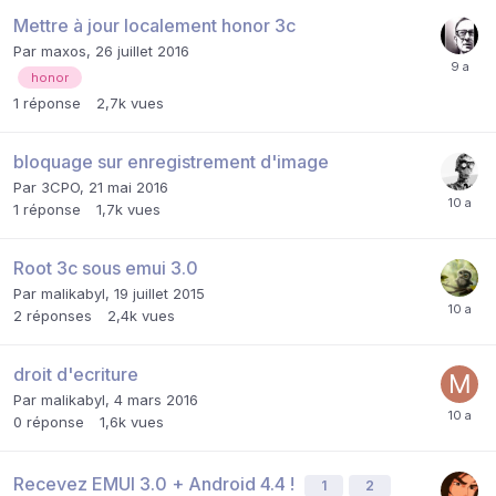
Mettre à jour localement honor 3c
Par
maxos
,
26 juillet 2016
honor
1
réponse
2,7k
vues
bloquage sur enregistrement d'image
Par
3CPO
,
21 mai 2016
1
réponse
1,7k
vues
Root 3c sous emui 3.0
Par
malikabyl
,
19 juillet 2015
2
réponses
2,4k
vues
droit d'ecriture
Par
malikabyl
,
4 mars 2016
0
réponse
1,6k
vues
Recevez EMUI 3.0 + Android 4.4 !
1
2