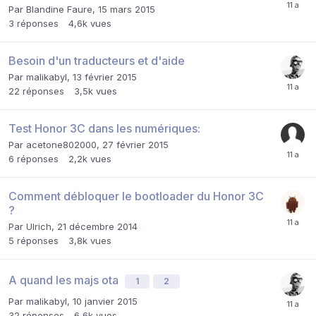
Par
Blandine Faure
,
15 mars 2015
3
réponses
4,6k
vues
Besoin d'un traducteurs et d'aide
Par
malikabyl
,
13 février 2015
22
réponses
3,5k
vues
Test Honor 3C dans les numériques:
Par
acetone802000
,
27 février 2015
6
réponses
2,2k
vues
Comment débloquer le bootloader du Honor 3C
?
Par
Ulrich
,
21 décembre 2014
5
réponses
3,8k
vues
A quand les majs ota
1
2
Par
malikabyl
,
10 janvier 2015
32
réponses
6,6k
vues