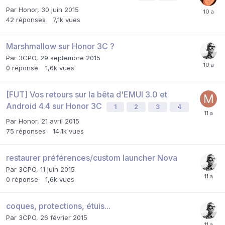
Par
Honor
,
30 juin 2015
42
réponses
7,1k
vues
Marshmallow sur Honor 3C ?
Par
3CPO
,
29 septembre 2015
0
réponse
1,6k
vues
[FUT] Vos retours sur la bêta d'EMUI 3.0 et
Android 4.4 sur Honor 3C
1
2
3
4
Par
Honor
,
21 avril 2015
75
réponses
14,1k
vues
restaurer préférences/custom launcher Nova
Par
3CPO
,
11 juin 2015
0
réponse
1,6k
vues
coques, protections, étuis...
Par
3CPO
,
26 février 2015