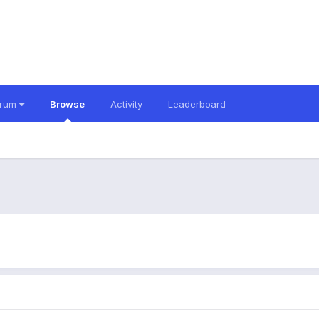
orum
Browse
Activity
Leaderboard