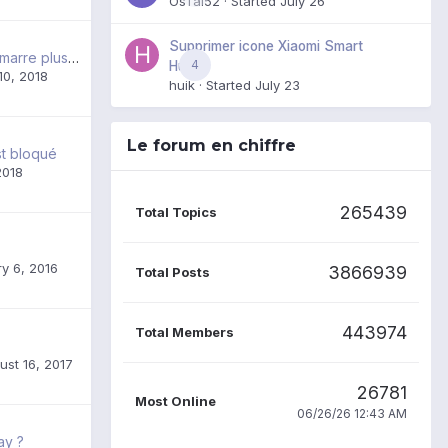
OsTal52
· Started
July 26
Supprimer icone Xiaomi Smart
Téléphone ne démarre plus, safe mode impossible
4
Hub
 10, 2018
huik
· Started
July 23
Le forum en chiffre
t bloqué
2018
265439
Total Topics
y 6, 2016
3866939
Total Posts
443974
Total Members
ust 16, 2017
26781
Most Online
06/26/26 12:43 AM
ay ?