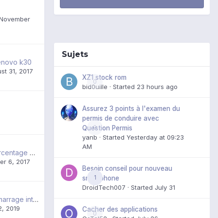
Z
November
Sujets
lenovo k30
st 31, 2017
XZ1 stock rom
0
bid0uille
· Started
23 hours ago
Assurez 3 points à l'examen du
permis de conduire avec
0
Question Permis
yanb
· Started
Yesterday at 09:23
AM
Affichage du pourcentage batterie
er 6, 2017
Besoin conseil pour nouveau
1
smartphone
DroidTech007
· Started
July 31
Coupure et redémarrage intempestif, solution ?
2, 2019
Cacher des applications
0