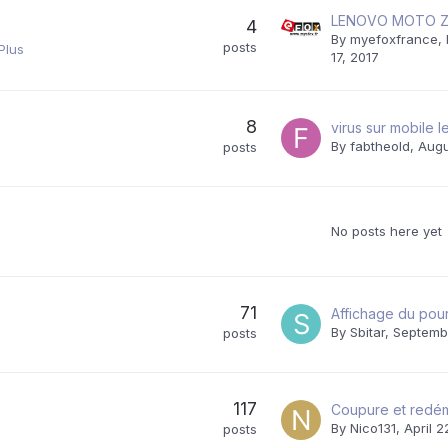
LENOVO MOTO 
4
By
myefoxfrance
,
posts
Plus
17, 2017
8
virus sur mobile 
By
fabtheold
,
Augu
posts
No posts here yet
71
By
Sbitar
,
Septemb
posts
117
By
Nico131
,
April 2
posts