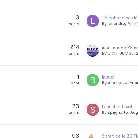
3
By
lebendre
,
April
posts
214
mon lenovo P2 es
By
Ultrix
,
July 30, 
posts
1
laquel
By
babarjo
,
Januar
post
23
Launcher Pixel
By
spagnolito
,
Aug
posts
93
Serait-ce le Z3 Pl