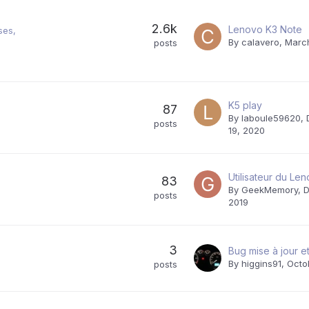
2.6k
Lenovo K3 Note
ses
By
calavero
,
March
posts
K5 play
87
By
laboule59620
,
posts
19, 2020
Utilisateur du Le
83
By
GeekMemory
,
D
posts
2019
3
By
higgins91
,
Octo
posts