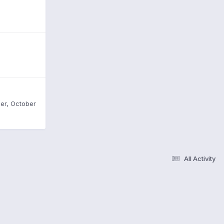
er
,
October
All Activity