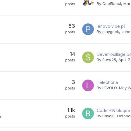
By
CoolRaoul
,
Mar
posts
83
lenovo vibe p1
By
playgeek
,
June
posts
14
By
Stew25
,
April 7
posts
3
Telephone
By
LEVOLO
,
May 2
posts
1.1k
By
BayaIB
,
October
posts
o