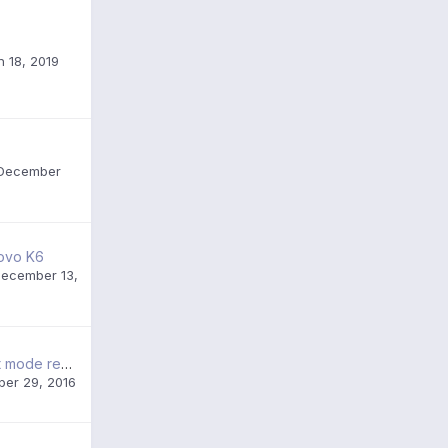
 18, 2019
December
novo K6
ecember 13,
Bug mise à jour et mode recovery
ber 29, 2016