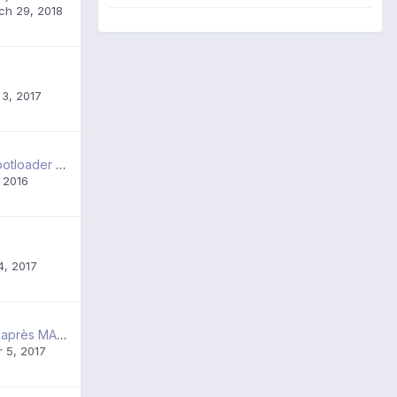
ch 29, 2018
 3, 2017
Déverrouillage bootloader + root Vibe X2
, 2016
4, 2017
Code PIN bloqué après MAJ du système
 5, 2017