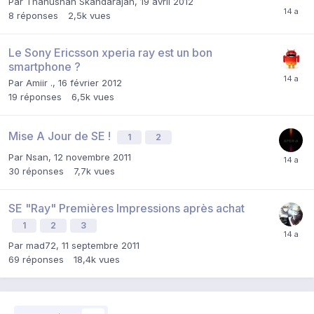
Par
Thanushan Skandarajah
,
19 avril 2012
8
réponses
2,5k
vues
Le Sony Ericsson xperia ray est un bon
smartphone ?
Par
Amiir .
,
16 février 2012
19
réponses
6,5k
vues
Mise A Jour de SE !
1
2
Par
Nsan
,
12 novembre 2011
30
réponses
7,7k
vues
SE "Ray" Premières Impressions après achat
1
2
3
Par
mad72
,
11 septembre 2011
69
réponses
18,4k
vues