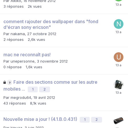
Par
Alkiko
,
16 novembre 2012
3
réponses
2k
vues
comment rajouter des wallpaper dans "fond
d'écran sony ericson"
Par
nakama
,
27 octobre 2012
2
réponses
2,6k
vues
mac ne reconnaît pas!
Par
unepersonne
,
3 novembre 2012
0
réponse
1,6k
vues
Faire des sections comme sur les autre
mobiles ...
1
2
Par
megrodu64
,
19 avril 2012
43
réponses
8,1k
vues
Nouvelle mise a jour ! (4.1.B.0.431)
1
2
Par
kinuza
,
3 juin 2012