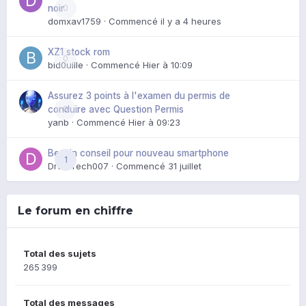
0
noir
domxav1759
· Commencé
il y a 4 heures
XZ1 stock rom
0
bid0uille
· Commencé
Hier à 10:09
Assurez 3 points à l'examen du permis de
0
conduire avec Question Permis
yanb
· Commencé
Hier à 09:23
Besoin conseil pour nouveau smartphone
1
DroidTech007
· Commencé
31 juillet
Le forum en chiffre
Total des sujets
265 399
Total des messages