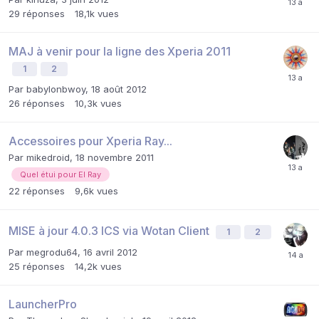
29
réponses
18,1k
vues
MAJ à venir pour la ligne des Xperia 2011
1
2
Par
babylonbwoy
,
18 août 2012
26
réponses
10,3k
vues
Accessoires pour Xperia Ray...
Par
mikedroid
,
18 novembre 2011
Quel étui pour El Ray
22
réponses
9,6k
vues
MISE à jour 4.0.3 ICS via Wotan Client
1
2
Par
megrodu64
,
16 avril 2012
25
réponses
14,2k
vues
LauncherPro