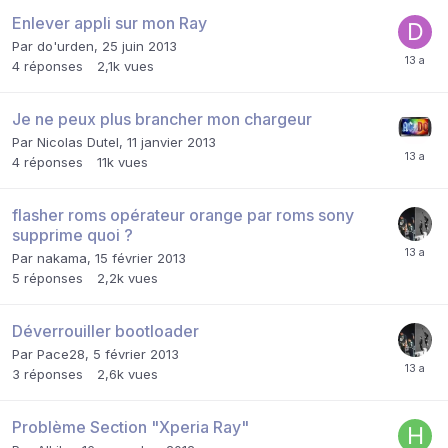
Enlever appli sur mon Ray
Par
do'urden
,
25 juin 2013
4
réponses
2,1k
vues
Je ne peux plus brancher mon chargeur
Par
Nicolas Dutel
,
11 janvier 2013
4
réponses
11k
vues
flasher roms opérateur orange par roms sony
supprime quoi ?
Par
nakama
,
15 février 2013
5
réponses
2,2k
vues
Déverrouiller bootloader
Par
Pace28
,
5 février 2013
3
réponses
2,6k
vues
Problème Section "Xperia Ray"