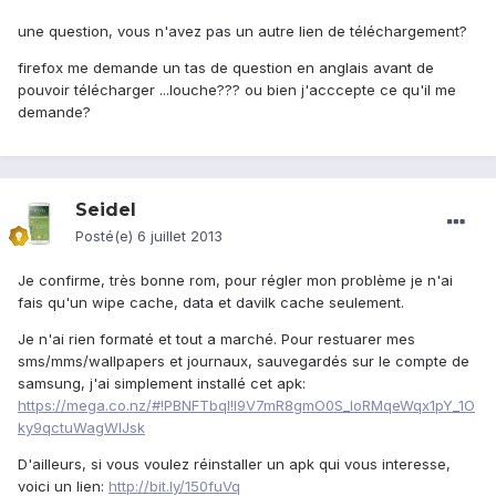
une question, vous n'avez pas un autre lien de téléchargement?
firefox me demande un tas de question en anglais avant de
pouvoir télécharger ...louche??? ou bien j'acccepte ce qu'il me
demande?
Seidel
Posté(e)
6 juillet 2013
Je confirme, très bonne rom, pour régler mon problème je n'ai
fais qu'un wipe cache, data et davilk cache seulement.
Je n'ai rien formaté et tout a marché. Pour restuarer mes
sms/mms/wallpapers et journaux, sauvegardés sur le compte de
samsung, j'ai simplement installé cet apk:
https://mega.co.nz/#!PBNFTbqI!I9V7mR8gmO0S_loRMqeWqx1pY_1O
ky9qctuWagWIJsk
D'ailleurs, si vous voulez réinstaller un apk qui vous interesse,
voici un lien:
http://bit.ly/150fuVq