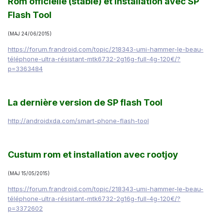
Rom officielle
(stable)
et installation avec SP
Flash Tool
(MAJ 24/06/2015)
https://forum.frandroid.com/topic/218343-umi-hammer-le-beau-
téléphone-ultra-résistant-mtk6732-2g16g-full-4g-120€/?
p=3363484
La dernière version de SP flash Tool
http://androidxda.com/smart-phone-flash-tool
Custum rom et installation avec rootjoy
(MAJ 15/05/2015)
https://forum.frandroid.com/topic/218343-umi-hammer-le-beau-
téléphone-ultra-résistant-mtk6732-2g16g-full-4g-120€/?
p=3372602