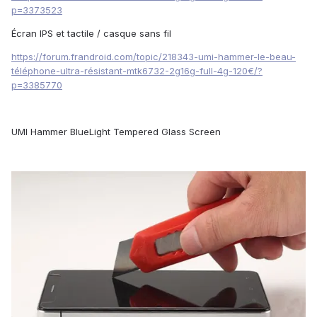
p=3373523
Écran IPS et tactile / casque sans fil
https://forum.frandroid.com/topic/218343-umi-hammer-le-beau-
téléphone-ultra-résistant-mtk6732-2g16g-full-4g-120€/?
p=3385770
UMI Hammer BlueLight Tempered Glass Screen