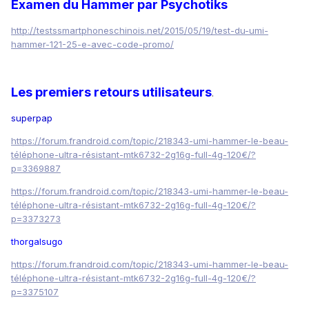
Examen du Hammer par Psychotiks
http://testssmartphoneschinois.net/2015/05/19/test-du-umi-
hammer-121-25-e-avec-code-promo/
Les premiers retours
utilisateurs
.
superpap
https://forum.frandroid.com/topic/218343-umi-hammer-le-beau-
téléphone-ultra-résistant-mtk6732-2g16g-full-4g-120€/?
p=3369887
https://forum.frandroid.com/topic/218343-umi-hammer-le-beau-
téléphone-ultra-résistant-mtk6732-2g16g-full-4g-120€/?
p=3373273
thorgalsugo
https://forum.frandroid.com/topic/218343-umi-hammer-le-beau-
téléphone-ultra-résistant-mtk6732-2g16g-full-4g-120€/?
p=3375107