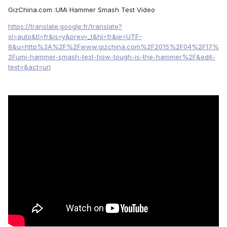
GizChina.com :UMi Hammer Smash Test Video
https://translate.google.fr/translate?
sl=auto&tl=fr&js=y&prev=_t&hl=fr&ie=UTF-
8&u=http%3A%2F%2Fwww.gizchina.com%2F2015%2F04%2F17%
2Fumi-hammer-smash-test-how-tough-is-the-hammer%2F&edit-
text=&act=url