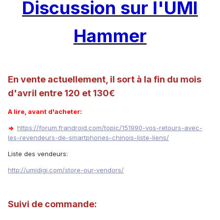
Discussion sur l'UMI
Hammer
En vente actuellement, il sort à la fin du mois
d'avril entre 120 et 130€
A lire, avant d'acheter:
=>
https://forum.frandroid.com/topic/151990-vos-retours-avec-
les-revendeurs-de-smartphones-chinois-liste-liens/
Liste des vendeurs:
http://umidigi.com/store-our-vendors/
Suivi de commande: