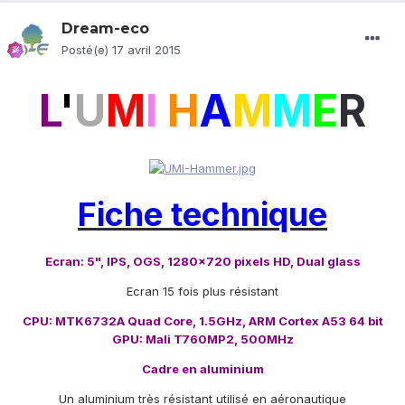
Dream-eco
Posté(e)
17 avril 2015
L
'
U
M
I
H
A
M
M
E
R
Fiche technique
Ecran: 5", IPS, OGS, 1280x720 pixels HD, Dual glass
Ecran 15 fois plus résistant
CPU: MTK6732A Quad Core, 1.5GHz, ARM Cortex A53 64 bit
GPU: Mali T760MP2, 500MHz
Cadre en aluminium
Un aluminium très résistant utilisé en aéronautique