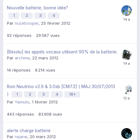
Nouvelle batterie, bonne idée?
1
2
3
4
Par
nucktrooper
,
25 février 2012
92
réponses
29 587
vues
[Résolu] les appels vocaux utilisent 90% de la batterie.
Par
archme
,
22 mars 2012
14
réponses
8 214
vues
Rom Neutrino v2.9 & 3.0xb [CM7.3] ( MAJ 30/07/2013
)
1
2
3
4
18
Par
Yamuto
,
1 février 2012
443
réponses
83 908
vues
alerte charge batterie
Par
rejane
,
20 mars 2012