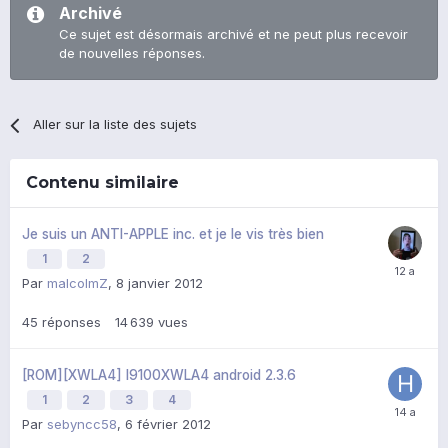
Archivé
Ce sujet est désormais archivé et ne peut plus recevoir
de nouvelles réponses.
Aller sur la liste des sujets
Contenu similaire
Je suis un ANTI-APPLE inc. et je le vis très bien
1
2
Par
malcolmZ
,
8 janvier 2012
45
réponses
14 639
vues
[ROM][XWLA4] I9100XWLA4 android 2.3.6
1
2
3
4
Par
sebyncc58
,
6 février 2012