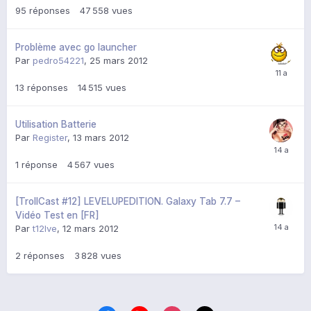
95
réponses
47 558
vues
Problème avec go launcher
Par
pedro54221
,
25 mars 2012
13
réponses
14 515
vues
Utilisation Batterie
Par
Register
,
13 mars 2012
1
réponse
4 567
vues
[TrollCast #12] LEVELUPEDITION. Galaxy Tab 7.7 –
Vidéo Test en [FR]
Par
t12lve
,
12 mars 2012
2
réponses
3 828
vues