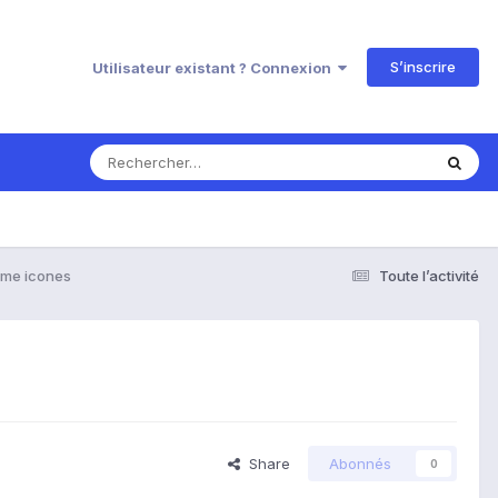
S’inscrire
Utilisateur existant ? Connexion
eme icones
Toute l’activité
Share
Abonnés
0