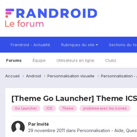
Frandroid - Actualité
Rubriques du site
Sections du f
Forums
Équipe
Utilisateurs en ligne
Clubs
Accueil
Android
Personnalisation visuelle
Personnalisation -
[Theme Go Launcher] Theme ICS
Go Launcher
ICS
Theme
probleme avec les icones
Par Invité
29 novembre 2011
dans
Personnalisation - Aide, Que