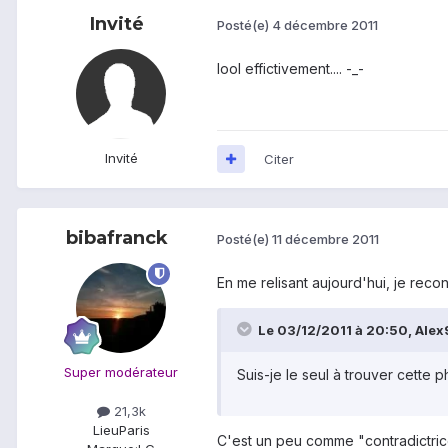
Invité
Posté(e)
4 décembre 2011
lool effictivement.... -_-
Invité
Citer
bibafranck
Posté(e)
11 décembre 2011
En me relisant aujourd'hui, je reconn
Le 03/12/2011 à 20:50, Alex9
Super modérateur
Suis-je le seul à trouver cette p
21,3k
Lieu
Paris
C'est un peu comme "contradictric