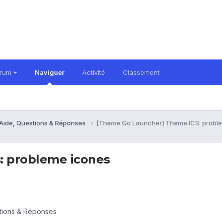
orum
Naviguer
Activité
Classement
 Aide, Questions & Réponses
[Theme Go Launcher] Theme ICS: probl
: probleme icones
stions & Réponses