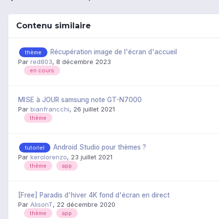
Contenu similaire
Récupération image de l'écran d'accueil
thème
Par
red803
,
8 décembre 2023
en cours
MISE à JOUR samsung note GT-N7000
Par
bianfrancchi
,
26 juillet 2021
thème
Android Studio pour thèmes ?
tutoriel
Par
kerolorenzo
,
23 juillet 2021
thème
app
[Free] Paradis d'hiver 4K fond d'écran en direct
Par
AlisonT
,
22 décembre 2020
thème
app