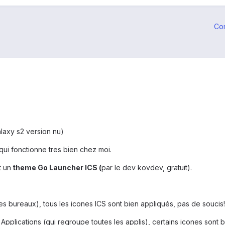
Co
alaxy s2 version nu)
qui fonctionne tres bien chez moi.
t un
theme Go Launcher ICS (
par le dev kovdev, gratuit).
es bureaux), tous les icones ICS sont bien appliqués, pas de soucis!
Applications (qui regroupe toutes les applis), certains icones sont b