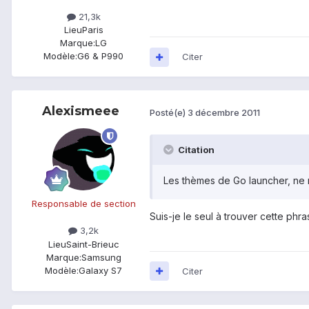
21,3k
Lieu
Paris
Marque:
LG
Modèle:
G6 & P990
Citer
Alexismeee
Posté(e)
3 décembre 2011
Citation
Les thèmes de Go launcher, ne m
Responsable de section
Suis-je le seul à trouver cette phra
3,2k
Lieu
Saint-Brieuc
Marque:
Samsung
Modèle:
Galaxy S7
Citer