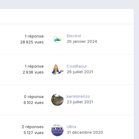
Electrol
1
réponse
26 janvier 2024
28 925
vues
1
réponse
CoolRaoul
26 juillet 2021
2 938
vues
kerolorenzo
0
réponse
23 juillet 2021
6 102
vues
2
réponses
Ultrix
31 décembre 2020
5 127
vues