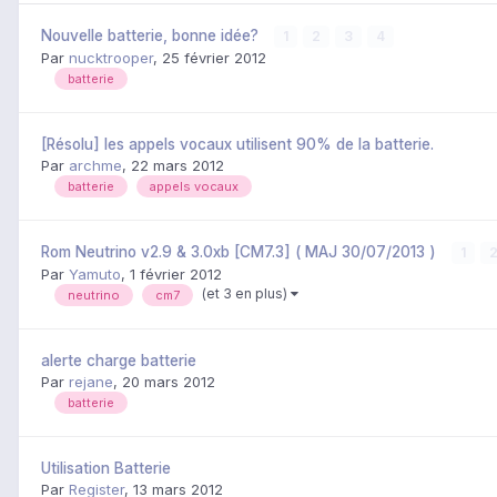
Nouvelle batterie, bonne idée?
1
2
3
4
Par
nucktrooper
,
25 février 2012
batterie
[Résolu] les appels vocaux utilisent 90% de la batterie.
Par
archme
,
22 mars 2012
batterie
appels vocaux
Rom Neutrino v2.9 & 3.0xb [CM7.3] ( MAJ 30/07/2013 )
1
Par
Yamuto
,
1 février 2012
(et 3 en plus)
neutrino
cm7
alerte charge batterie
Par
rejane
,
20 mars 2012
batterie
Utilisation Batterie
Par
Register
,
13 mars 2012