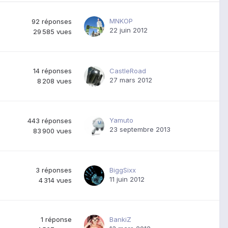
MNKOP
92
réponses
22 juin 2012
29 585
vues
14
réponses
CastleRoad
27 mars 2012
8 208
vues
Yamuto
443
réponses
23 septembre 2013
83 900
vues
3
réponses
BiggSixx
11 juin 2012
4 314
vues
1
réponse
BankiZ