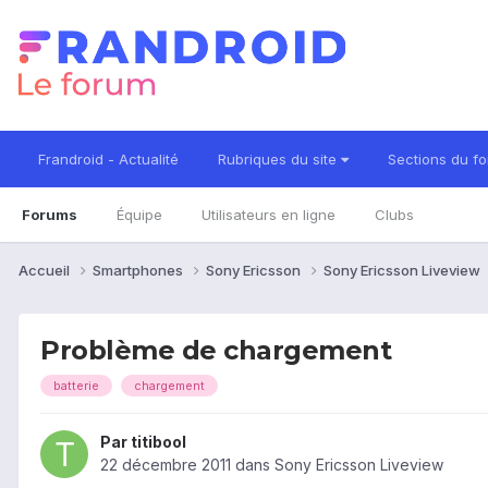
Frandroid - Actualité
Rubriques du site
Sections du f
Forums
Équipe
Utilisateurs en ligne
Clubs
Accueil
Smartphones
Sony Ericsson
Sony Ericsson Liveview
Problème de chargement
batterie
chargement
Par
titibool
22 décembre 2011
dans
Sony Ericsson Liveview