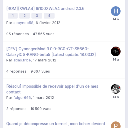
[ROM][XWLA4] I9100XWLA4 android 2.3.6
1
2
3
4
Par
sebyncc58
,
6 février 2012
95
réponses
47 565
vues
[DEV] CyanogenMod 9.0.0-RC0-GT-S5660-
GalaxyICS-KANG-beta5 [Latest update: 18.03.12]
Par
atlas.fr.be
,
17 mars 2012
4
réponses
9 667
vues
[Résolu] Impossible de recevoir appel d'un de mes
contact
Par
fulgor666
,
1 mars 2012
3
réponses
19 599
vues
Quand je décompresse un kernel , mon fichier devient