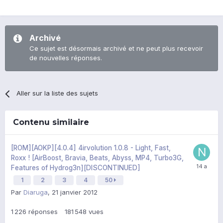
Archivé
Ce sujet est désormais archivé et ne peut plus recevoir
de nouvelles réponses.
Aller sur la liste des sujets
Contenu similaire
[ROM][AOKP][4.0.4] 4irvolution 1.0.8 - Light, Fast,
Roxx ! [AirBoost, Bravia, Beats, Abyss, MP4, Turbo3G,
Features of Hydrog3n][DISCONTINUED]
1
2
3
4
50
Par
Diaruga
,
21 janvier 2012
1 226
réponses
181 548
vues