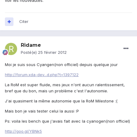
voir les nouveautés.
Citer
Ridame
Posté(e)
25 février 2012
Moi je suis sous Cyangen(non officiel) depuis quelque jour
http://forum.xda-dev...d.php?t=1397122
La RoM est super fluide, mes jeux n'ont aucun ralentissement,
bref que du bon, mais un problème c'est l'autonomie.
J'ai quasiment la même autonomie que la RoM Milestone :(
Mais bon je vais tester celui la aussi :P
Ps: voila les bench que j'avais fait avec la cyanogen(non officiel)
http://goo.gl/YBNk5