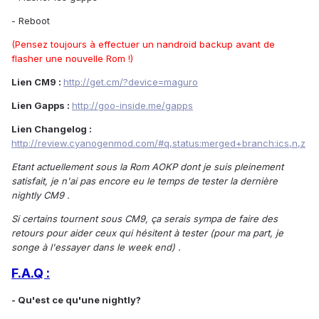
- Reboot
(Pensez toujours à effectuer un nandroid backup avant de
flasher une nouvelle Rom !)
Lien CM9 :
http://get.cm/?device=maguro
Lien Gapps :
http://goo-inside.me/gapps
Lien Changelog :
http://review.cyanogenmod.com/#q,status:merged+branch:ics,n,z
Etant actuellement sous la Rom AOKP dont je suis pleinement
satisfait, je n'ai pas encore eu le temps de tester la dernière
nightly CM9 .
Si certains tournent sous CM9, ça serais sympa de faire des
retours pour aider ceux qui hésitent à tester (pour ma part, je
songe à l'essayer dans le week end) .
F.A.Q :
- Qu'est ce qu'une nightly?