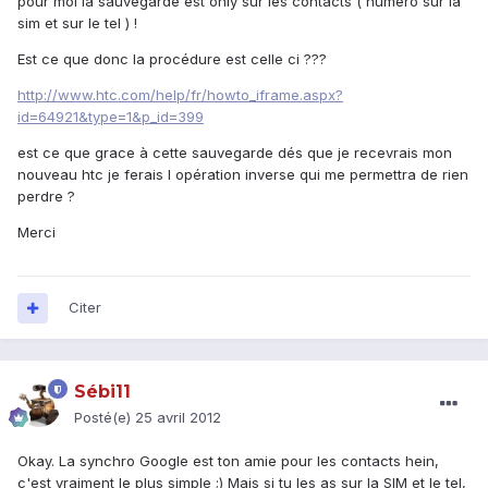
pour moi la sauvegarde est only sur les contacts ( numéro sur la
sim et sur le tel ) !
Est ce que donc la procédure est celle ci ???
http://www.htc.com/help/fr/howto_iframe.aspx?
id=64921&type=1&p_id=399
est ce que grace à cette sauvegarde dés que je recevrais mon
nouveau htc je ferais l opération inverse qui me permettra de rien
perdre ?
Merci
Citer
Sébi11
Posté(e)
25 avril 2012
Okay. La synchro Google est ton amie pour les contacts hein,
c'est vraiment le plus simple ;) Mais si tu les as sur la SIM et le tel,