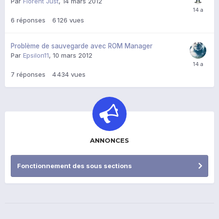
Par
Florent Just
,
14 mars 2012
6
réponses
6 126
vues
Problème de sauvegarde avec ROM Manager
Par
Epsilon11
,
10 mars 2012
7
réponses
4 434
vues
ANNONCES
Fonctionnement des sous sections