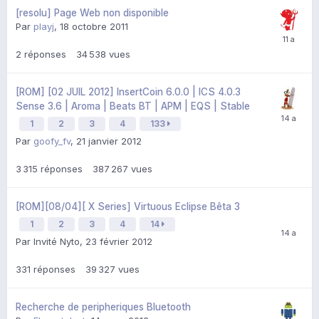
[resolu] Page Web non disponible
Par
playj
,
18 octobre 2011
2
réponses
34 538
vues
[ROM] [02 JUIL 2012] InsertCoin 6.0.0 | ICS 4.0.3
Sense 3.6 | Aroma | Beats BT | APM | EQS | Stable
1
2
3
4
133
Par
goofy_fv
,
21 janvier 2012
3 315
réponses
387 267
vues
[ROM][08/04][ X Series] Virtuous Eclipse Bêta 3
1
2
3
4
14
Par Invité Nyto,
23 février 2012
331
réponses
39 327
vues
Recherche de peripheriques Bluetooth