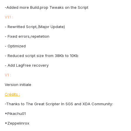
-Added more Build.prop Tweaks on the Script
V1.1 :
- Rewritted Script,(Major Update)
- Fixed errors,repetetion
- Optimized
- Reduced script size from 38Kb to 10Kb
- Add LagFree recovery
V1 :
Version initiale
Crédits :
-Thanks to The Great Scripter In SGS and XDA Community:
*Pikachu01
*Zeppelinrox