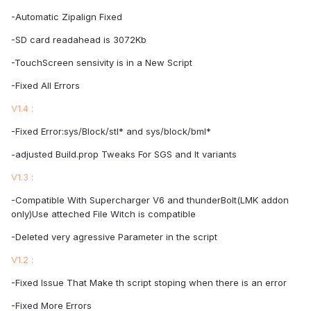
-Automatic Zipalign Fixed
-SD card readahead is 3072Kb
-TouchScreen sensivity is in a New Script
-Fixed All Errors
V1.4 :
-Fixed Error:sys/Block/stl* and sys/block/bml*
-adjusted Build.prop Tweaks For SGS and It variants
V1.3 :
-Compatible With Supercharger V6 and thunderBolt(LMK addon
only)Use atteched File Witch is compatible
-Deleted very agressive Parameter in the script
V1.2 :
-Fixed Issue That Make th script stoping when there is an error
-Fixed More Errors