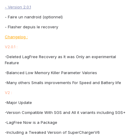
- Version 2.0.1
- Faire un nandroid (optionnel)
- Flasher depuis le recovery
Changelog :
V2.0.1 :
-Deleted LagFree Recovery as It was Only an experimental
Feature
-Balanced Low Memory Killer Parameter Valories
-Many others Smalls improvements For Speed and Battery life
V2 :
-Major Update
-Version Compatible With SGS and All it variants including SGS+
-LagFree Now is a Package
-Including a Tweaked Version of SuperChargerV6