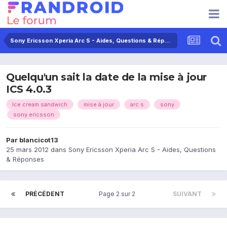
Sony Ericsson Xperia Arc S - Aides, Questions & Réponses
Quelqu'un sait la date de la mise à jour
ICS 4.0.3
Ice cream sandwich
mise à jour
arc s
sony
sony ericsson
Par
blancicot13
25 mars 2012
dans
Sony Ericsson Xperia Arc S - Aides, Questions
& Réponses
PRÉCÉDENT
Page 2 sur 2
SUIVANT