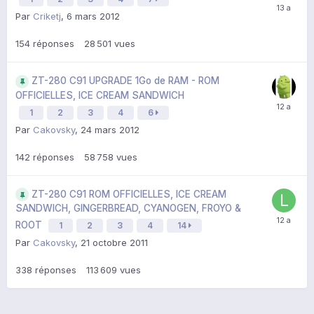
Par
Criketj
,
6 mars 2012
154
réponses
28 501
vues
ZT-280 C91 UPGRADE 1Go de RAM - ROM
OFFICIELLES, ICE CREAM SANDWICH
1
2
3
4
6
Par
Cakovsky
,
24 mars 2012
142
réponses
58 758
vues
ZT-280 C91 ROM OFFICIELLES, ICE CREAM
SANDWICH, GINGERBREAD, CYANOGEN, FROYO &
ROOT
1
2
3
4
14
Par
Cakovsky
,
21 octobre 2011
338
réponses
113 609
vues