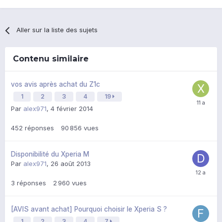
Aller sur la liste des sujets
Contenu similaire
vos avis après achat du Z1c
1
2
3
4
19
Par
alex971
,
4 février 2014
452
réponses
90 856
vues
Disponibilité du Xperia M
Par
alex971
,
26 août 2013
3
réponses
2 960
vues
[AVIS avant achat] Pourquoi choisir le Xperia S ?
1
2
3
4
7