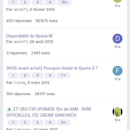
1
2
3
4
19
Par
alex971
,
4 février 2014
452
réponses
90 875
vues
Disponibilité du Xperia M
Par
alex971
,
26 août 2013
3
réponses
2 961
vues
[AVIS avant achat] Pourquoi choisir le Xperia S ?
1
2
3
4
7
Par
Criketj
,
6 mars 2012
154
réponses
28 511
vues
ZT-280 C91 UPGRADE 1Go de RAM - ROM
OFFICIELLES, ICE CREAM SANDWICH
1
2
3
4
6
Par
Cakovsky
,
24 mars 2012