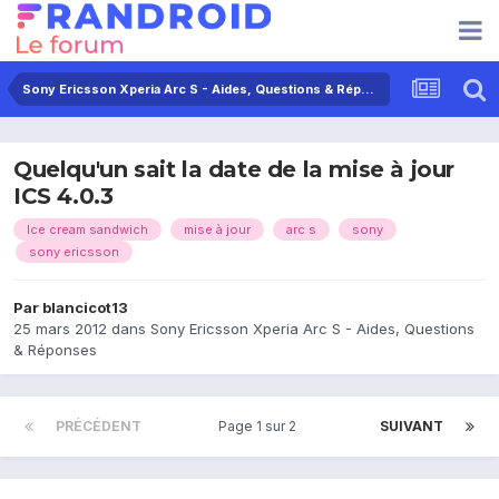
Sony Ericsson Xperia Arc S - Aides, Questions & Réponses
Quelqu'un sait la date de la mise à jour
ICS 4.0.3
Ice cream sandwich
mise à jour
arc s
sony
sony ericsson
Par
blancicot13
25 mars 2012
dans
Sony Ericsson Xperia Arc S - Aides, Questions
& Réponses
PRÉCÉDENT
Page 1 sur 2
SUIVANT