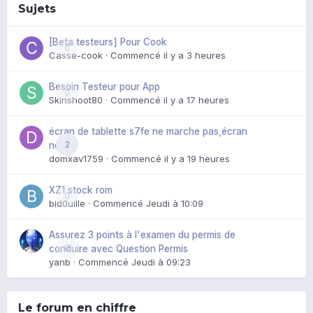
Sujets
[Beta testeurs] Pour Cook
0
Casse-cook
· Commencé
il y a 3 heures
Besoin Testeur pour App
0
Skinshoot80
· Commencé
il y a 17 heures
écran de tablette s7fe ne marche pas,écran
2
noir
domxav1759
· Commencé
il y a 19 heures
XZ1 stock rom
0
bid0uille
· Commencé
Jeudi à 10:09
Assurez 3 points à l'examen du permis de
0
conduire avec Question Permis
yanb
· Commencé
Jeudi à 09:23
Le forum en chiffre