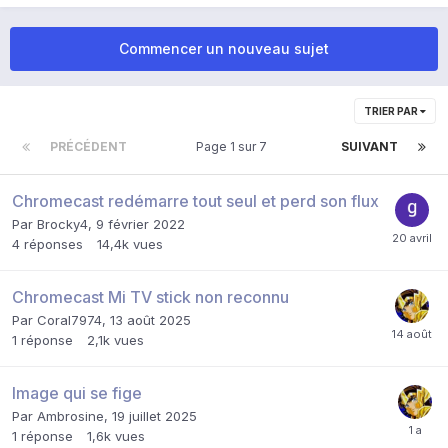
Commencer un nouveau sujet
TRIER PAR
PRÉCÉDENT
Page 1 sur 7
SUIVANT
Chromecast redémarre tout seul et perd son flux
Par
Brocky4
,
9 février 2022
4
réponses
14,4k
vues
Chromecast Mi TV stick non reconnu
Par
Coral7974
,
13 août 2025
1
réponse
2,1k
vues
Image qui se fige
Par
Ambrosine
,
19 juillet 2025
1
réponse
1,6k
vues