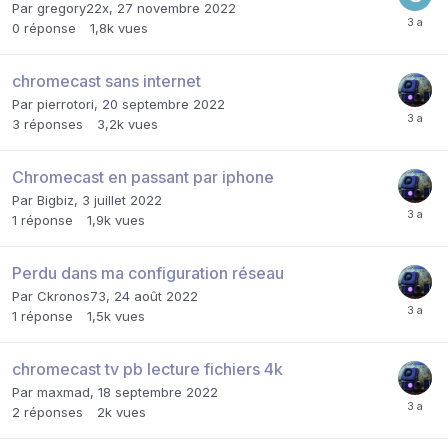
Par
gregory22x
,
27 novembre 2022
0
réponse
1,8k
vues
chromecast sans internet
Par
pierrotori
,
20 septembre 2022
3
réponses
3,2k
vues
Chromecast en passant par iphone
Par
Bigbiz
,
3 juillet 2022
1
réponse
1,9k
vues
Perdu dans ma configuration réseau
Par
Ckronos73
,
24 août 2022
1
réponse
1,5k
vues
chromecast tv pb lecture fichiers 4k
Par
maxmad
,
18 septembre 2022
2
réponses
2k
vues