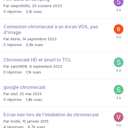
Par
steph6060
,
25 octobre 2023
0
réponse
2,1k
vues
Connexion chromecast à un écran VGA, pas
d'image
Par
kkine
,
14 septembre 2023
0
réponse
2,9k
vues
Chromecast HD et smart tv TCL
Par
sam0808
,
8 septembre 2023
0
réponse
1,1k
vues
google chromecast
Par
stef
,
25 mai 2023
0
réponse
1,8k
vues
Ecran noir lors de l'intallation du chromecast
Par Invité,
10 janvier 2015
4
réponses
6,7k
vues