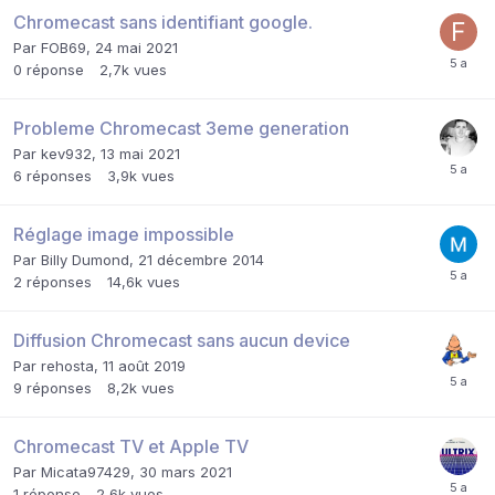
Chromecast sans identifiant google.
Par
FOB69
,
24 mai 2021
0
réponse
2,7k
vues
Probleme Chromecast 3eme generation
Par
kev932
,
13 mai 2021
6
réponses
3,9k
vues
Réglage image impossible
Par
Billy Dumond
,
21 décembre 2014
2
réponses
14,6k
vues
Diffusion Chromecast sans aucun device
Par
rehosta
,
11 août 2019
9
réponses
8,2k
vues
Chromecast TV et Apple TV
Par
Micata97429
,
30 mars 2021
1
réponse
2,6k
vues