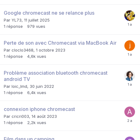
Google chromecast ne se relance plus
Par
YL73
,
11 juillet 2025
1
réponse
979
vues
Perte de son avec Chromecast via MacBook Air
Par
cloclo3468
,
1 octobre 2023
1
réponse
4,6k
vues
Problème association bluetooth chromecast
android TV
Par
loic_lmd
,
30 juin 2022
1
réponse
6,4k
vues
connexion iphone chromecast
Par
cricri003
,
14 août 2023
1
réponse
2,2k
vues
Film dans un camping