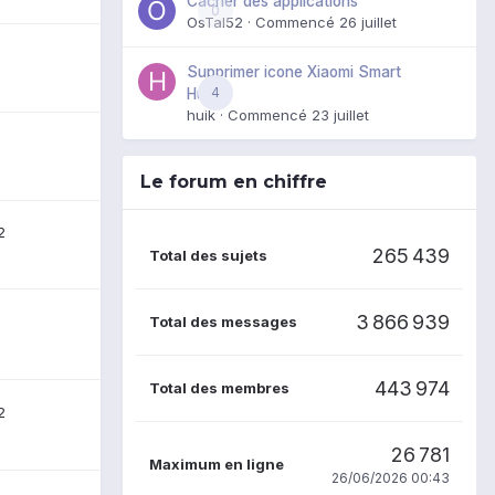
Cacher des applications
0
OsTal52
· Commencé
26 juillet
Supprimer icone Xiaomi Smart
4
Hub
huik
· Commencé
23 juillet
Le forum en chiffre
2
265 439
Total des sujets
3 866 939
Total des messages
443 974
Total des membres
2
26 781
Maximum en ligne
26/06/2026 00:43