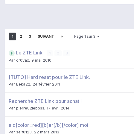
1
2
3
SUIVANT
Page 1 sur 3
Le ZTE Link
1
2
3
Par
cr0vax
,
9 mai 2010
[TUTO] Hard reset pour le ZTE Link.
Par
Beka22
,
24 février 2011
Recherche ZTE Link pour achat !
Par
pierre82leboss
,
17 avril 2014
aid[color=red][b]er[/b][/color] moi !
Par
seif0123
,
22 mars 2013