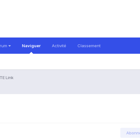
orum
Naviguer
Activité
Classement
TE Link
Abonn