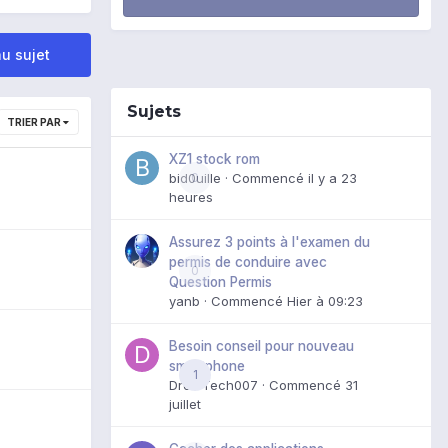
u sujet
Sujets
TRIER PAR
XZ1 stock rom
bid0uille
0
· Commencé
il y a 23
heures
Assurez 3 points à l'examen du
permis de conduire avec
0
Question Permis
yanb
· Commencé
Hier à 09:23
Besoin conseil pour nouveau
smartphone
1
DroidTech007
· Commencé
31
juillet