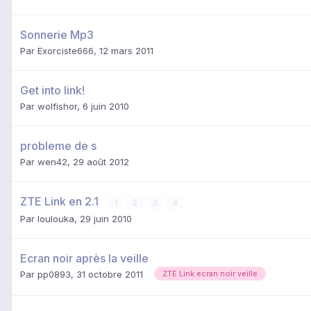
Sonnerie Mp3
Par
Exorciste666
,
12 mars 2011
Get into link!
Par
wolfishor
,
6 juin 2010
probleme de s
Par
wen42
,
29 août 2012
ZTE Link en 2.1
1
2
3
4
Par
loulouka
,
29 juin 2010
Ecran noir après la veille
Par
pp0893
,
31 octobre 2011
ZTE Link ecran noir veille