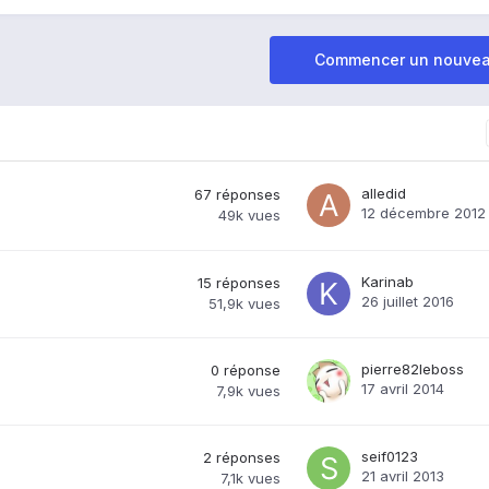
Commencer un nouvea
alledid
67
réponses
12 décembre 2012
49k
vues
Karinab
15
réponses
26 juillet 2016
51,9k
vues
pierre82leboss
0
réponse
17 avril 2014
7,9k
vues
seif0123
2
réponses
21 avril 2013
7,1k
vues