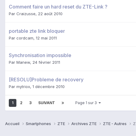
Comment faire un hard reset du ZTE-Link ?
Par
Craizusse
,
22 août 2010
portable zte link bloquer
Par
cordcam
,
12 mai 2011
Synchronisation impossible
Par
Manew
,
24 février 2011
[RESOLU]Probleme de recovery
Par
mytriox
,
1 décembre 2010
1
2
3
SUIVANT
Page 1 sur 3
Accueil
Smartphones
ZTE
Archives ZTE
ZTE - Autres
Z