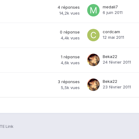
medali7
4
réponses
6 juin 2011
14,2k
vues
cordcam
0
réponse
12 mai 2011
4,4k
vues
Beka22
1
réponse
24 février 2011
4,6k
vues
Beka22
3
réponses
23 février 2011
5,5k
vues
TE Link