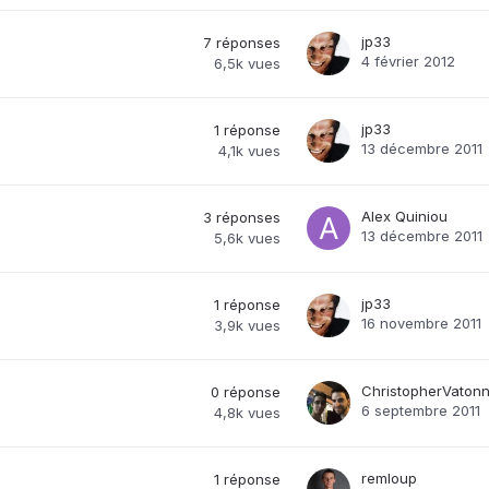
jp33
7
réponses
4 février 2012
6,5k
vues
jp33
1
réponse
13 décembre 2011
4,1k
vues
Alex Quiniou
3
réponses
13 décembre 2011
5,6k
vues
jp33
1
réponse
16 novembre 2011
3,9k
vues
ChristopherVaton
0
réponse
6 septembre 2011
4,8k
vues
remloup
1
réponse