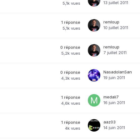
13 juillet 2011
5,1k
vues
remloup
1
réponse
10 juillet 2011
5,1k
vues
remloup
0
réponse
7 juillet 2011
5,2k
vues
NasadolanSan
0
réponse
19 juin 2011
4,3k
vues
medali7
1
réponse
16 juin 2011
4,6k
vues
aaz03
1
réponse
14 juin 2011
4k
vues