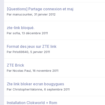
[Questions] Partage connexion et maj
Par
manucounter
,
31 janvier 2012
zte-link bloqué.
Par
sofia
,
13 décembre 2011
Format des jeux sur ZTE link
Par
Pirlo69640
,
5 janvier 2011
ZTE Brick
Par
Nicolas Paul
,
16 novembre 2011
Zte link bloker ecran bougygues
Par
ChristopherVatonne
,
6 septembre 2011
Installation Clokworld + Rom