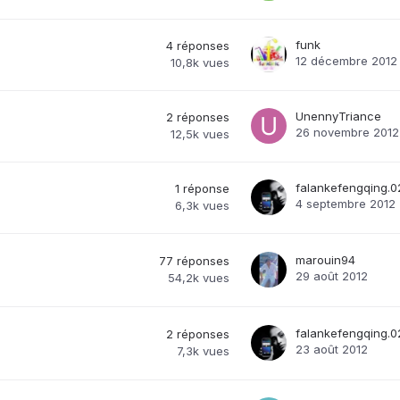
funk
4
réponses
12 décembre 2012
10,8k
vues
UnennyTriance
2
réponses
26 novembre 2012
12,5k
vues
falankefengqing.0
1
réponse
4 septembre 2012
6,3k
vues
marouin94
77
réponses
29 août 2012
54,2k
vues
falankefengqing.0
2
réponses
23 août 2012
7,3k
vues