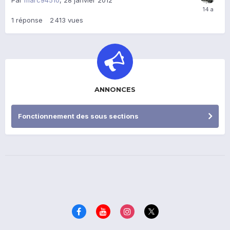
Par
marc94510
,
28 janvier 2012
1
réponse
2 413
vues
ANNONCES
Fonctionnement des sous sections