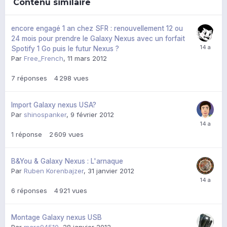
Contenu similaire
encore engagé 1 an chez SFR : renouvellement 12 ou
24 mois pour prendre le Galaxy Nexus avec un forfait
Spotify 1 Go puis le futur Nexus ?
Par
Free_French
,
11 mars 2012
7
réponses
4 298
vues
Import Galaxy nexus USA?
Par
shinospanker
,
9 février 2012
1
réponse
2 609
vues
B&You & Galaxy Nexus : L'arnaque
Par
Ruben Korenbajzer
,
31 janvier 2012
6
réponses
4 921
vues
Montage Galaxy nexus USB