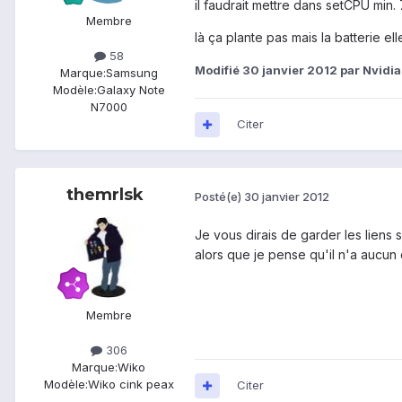
il faudrait mettre dans setCPU min
Membre
là ça plante pas mais la batterie ell
58
Modifié
30 janvier 2012
par Nvid
Marque:
Samsung
Modèle:
Galaxy Note
N7000
Citer
themrlsk
Posté(e)
30 janvier 2012
Je vous dirais de garder les liens 
alors que je pense qu'il n'a aucun d
Membre
306
Marque:
Wiko
Modèle:
Wiko cink peax
Citer