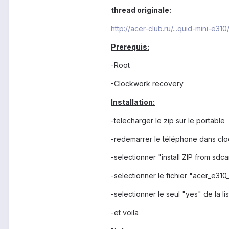
thread originale:
http://acer-club.ru/...quid-mini-e310
Prerequis:
-Root
-Clockwork recovery
Installation:
-telecharger le zip sur le portable
-redemarrer le téléphone dans cl
-selectionner "install ZIP from sdc
-selectionner le fichier "acer_e3
-selectionner le seul "yes" de la li
-et voila