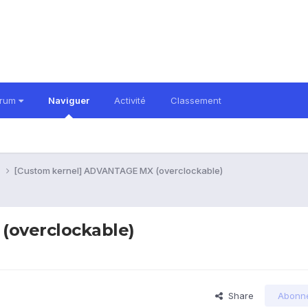
orum
Naviguer
Activité
Classement
i
[Custom kernel] ADVANTAGE MX (overclockable)
(overclockable)
Share
Abonn