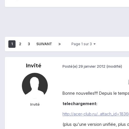
1
2
3
SUIVANT
Page 1 sur 3
Invité
Posté(e)
29 janvier 2012
(modifié)
Bonne nouvelles!!!! Depuis le temp
telechargement:
Invité
http://acer-club.ru/...attach_id=183
(plus qu'une version unifiée, plu