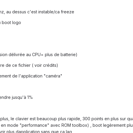
z, au dessus c'est instable/ca freeze
u boot logo
sion délivrée au CPU= plus de batterie)
e de ce fichier ( voir crédits)
cement de l'application "caméra"
cendre jusqu'à 1%
e plus, le clavier est beaucoup plus rapide, 300 points en plus sur q
en mode "performance" avec ROM toolbox) , boot legèrement plus
vrir plus dapplication sans que ca lag