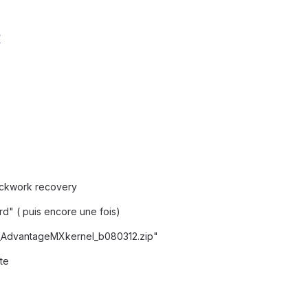
/
ockwork recovery
ard" ( puis encore une fois)
10_AdvantageMXkernel_b080312.zip"
ste