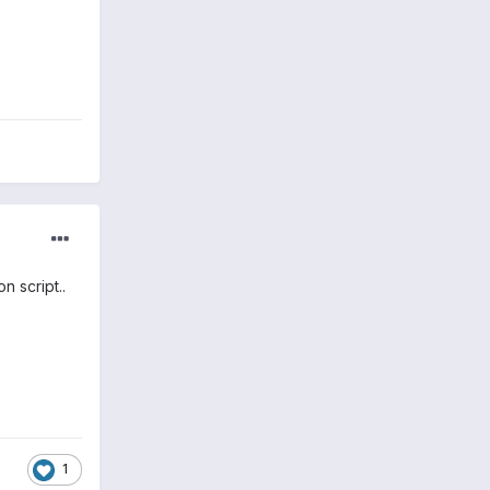
n script..
1