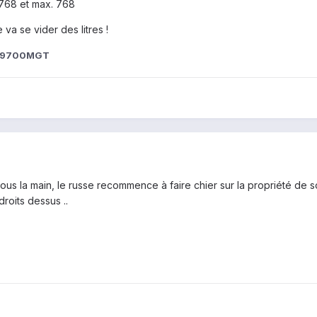
. 768 et max. 768
e va se vider des litres !
ia9700MGT
sous la main, le russe recommence à faire chier sur la propriété de so
roits dessus ..