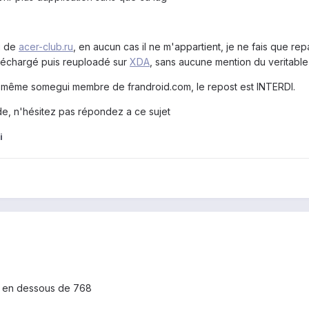
g
de
acer-club.ru
, en aucun cas il ne m'appartient, je ne fais que rep
 téléchargé puis reuploadé sur
XDA
, sans aucune mention du veritable
i même somegui membre de frandroid.com, le repost est INTERDI.
de, n'hésitez pas répondez a ce sujet
i
st en dessous de 768