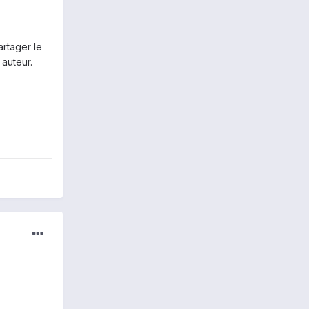
artager le
 auteur.