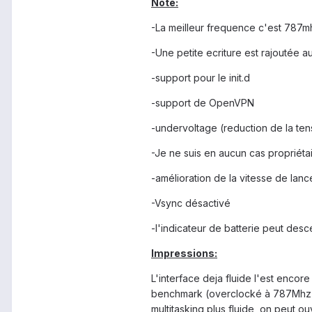
Note:
-La meilleur frequence c'est 787mh
-Une petite ecriture est rajoutée a
-support pour le init.d
-support de OpenVPN
-undervoltage (reduction de la ten
-Je ne suis en aucun cas propriétair
-amélioration de la vitesse de lan
-Vsync désactivé
-l'indicateur de batterie peut des
Impressions:
L'interface deja fluide l'est encor
benchmark (overclocké à 787Mhz 
multitasking plus fluide, on peut ou