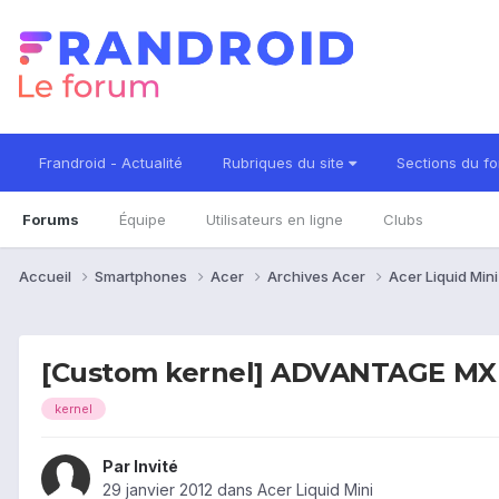
Frandroid - Actualité
Rubriques du site
Sections du f
Forums
Équipe
Utilisateurs en ligne
Clubs
Accueil
Smartphones
Acer
Archives Acer
Acer Liquid Min
[Custom kernel] ADVANTAGE MX 
kernel
Par Invité
29 janvier 2012
dans
Acer Liquid Mini