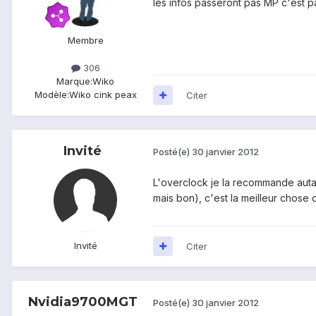
les infos passeront pas MP c'est p
Membre
306
Marque:
Wiko
Modèle:
Wiko cink peax
Citer
Invité
Posté(e)
30 janvier 2012
L'overclock je la recommande autan
mais bon), c'est la meilleur chose q
Invité
Citer
Nvidia9700MGT
Posté(e)
30 janvier 2012