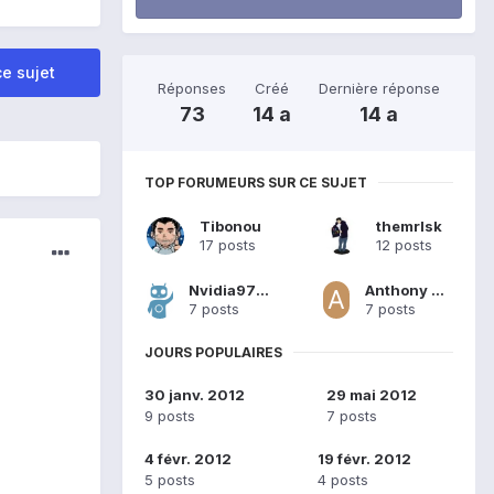
e sujet
Réponses
Créé
Dernière réponse
73
14 a
14 a
TOP FORUMEURS SUR CE SUJET
Tibonou
themrlsk
17 posts
12 posts
Nvidia9700MGT
Anthony Rozand
7 posts
7 posts
JOURS POPULAIRES
30 janv. 2012
29 mai 2012
9 posts
7 posts
4 févr. 2012
19 févr. 2012
5 posts
4 posts