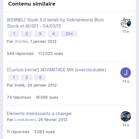
Contenu similaire
[KERNEL] Siyah 6.0 beta5 by Gokhanmoral (Rom
Stock et AOSP) - 04/03/13
1
2
3
4
22
Par
Shinfei
,
1 janvier 2012
549
réponses
172 025
vues
[Custom kernel] ADVANTAGE MX (overclockable)
1
2
3
Par Invité,
29 janvier 2012
73
réponses
19 096
vues
Eléments intéréssants à changer
Par
Lowkdown
,
26 février 2012
11
réponses
3 283
vues