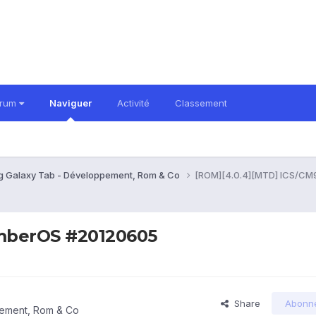
orum
Naviguer
Activité
Classement
 Galaxy Tab - Développement, Rom & Co
[ROM][4.0.4][MTD] ICS/C
umberOS #20120605
Share
Abonn
ement, Rom & Co