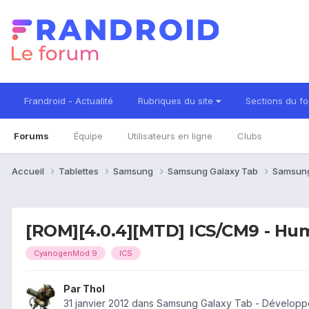
Frandroid - Actualité
Rubriques du site
Sections du f
Forums
Équipe
Utilisateurs en ligne
Clubs
Accueil
Tablettes
Samsung
Samsung Galaxy Tab
Samsung
[ROM][4.0.4][MTD] ICS/CM9 - H
CyanogenMod 9
ICS
Par
Thol
31 janvier 2012
dans
Samsung Galaxy Tab - Développ