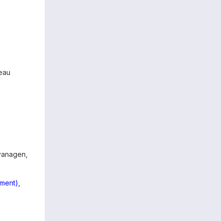
veau
Cyanagen,
ment),