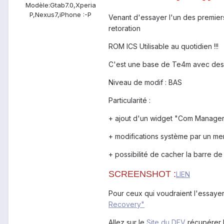
Modèle:
Gtab7.0,Xperia
P,Nexus7,iPhone :-P
Venant d'essayer l'un des premiers
retoration
ROM ICS Utilisable au quotidien !!!
C'est une base de Te4m avec des 
Niveau de modif : BAS
Particularité :
+ ajout d'un widget "Com Manager
+ modifications système par un me
+ possibilité de cacher la barre de
SCREENSHOT :
LIEN
Pour ceux qui voudraient l'essayer
Recovery"
Allez sur le
Site du DEV
récupérer l