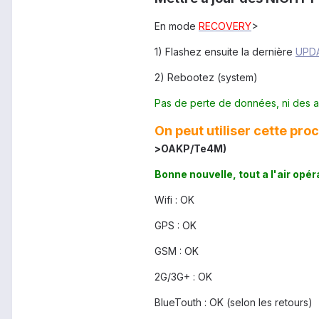
En mode
RECOVERY
>
1) Flashez ensuite la dernière
UPD
2) Rebootez (system)
Pas de perte de données, ni des app
On peut utiliser cette pr
>OAKP/
Te4M
)
Bonne nouvelle, tout a l'air opér
Wifi : OK
GPS : OK
GSM : OK
2G/3G+ : OK
BlueTouth : OK (selon les retours)