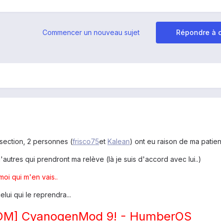
Commencer un nouveau sujet
Répondre à c
section, 2 personnes (
frisco75
et
Kalean
) ont eu raison de ma patien
 d'autres qui prendront ma relève (là je suis d'accord avec lui..)
oi qui m'en vais..
lui qui le reprendra...
OM] CyanogenMod 9! - HumberOS