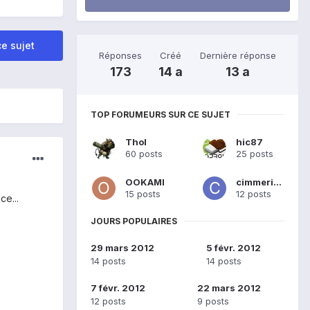
e sujet
Réponses
Créé
Dernière réponse
173
14 a
13 a
TOP FORUMEURS SUR CE SUJET
Thol
hic87
60 posts
25 posts
OOKAMI
cimmerien
15 posts
12 posts
ce...
JOURS POPULAIRES
29 mars 2012
5 févr. 2012
14 posts
14 posts
7 févr. 2012
22 mars 2012
12 posts
9 posts