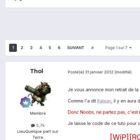
1
2
3
4
5
6
SUIVANT
Page 1 sur 7
Thol
Posté(e)
31 janvier 2012
(modifié)
Je vous annonce mon retrait de la 
Comme l'a dit
Kalean
, il y en aura
Donc Noobs, ne partez pas, c'est m
Membre
Je laisse le code de ce tuto pour ce
5,7k
Lieu
Quelque part sur
[WiP][R
Terre