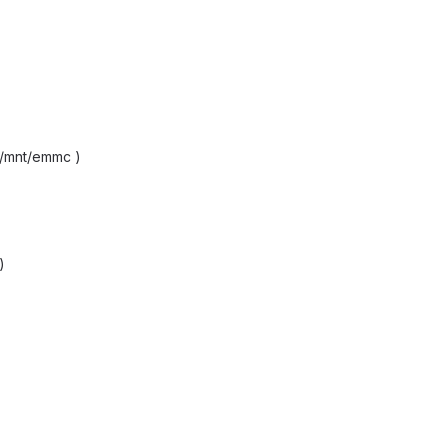
 /mnt/emmc )
)