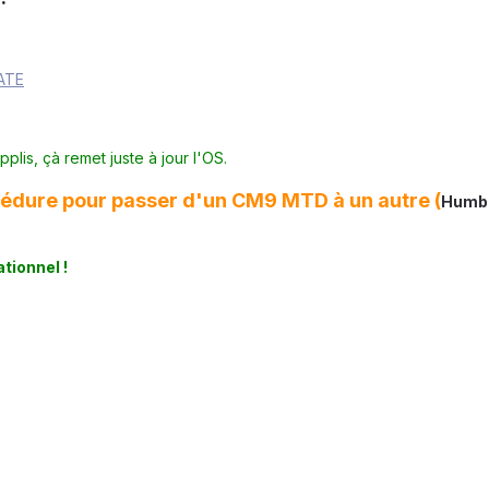
ATE
lis, çà remet juste à jour l'OS.
océdure pour passer d'un CM9 MTD à un autre (
Humb
ationnel !