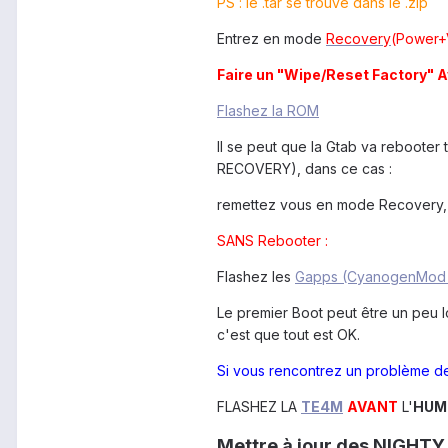
PS : le .tar se trouve dans le .zip
Entrez en mode
Recovery
(Power+
Faire un "Wipe/Reset Factory" Av
Flashez la ROM
Il se peut que la Gtab va rebooter 
RECOVERY), dans ce cas :
remettez vous en mode Recovery,
SANS Rebooter :
Flashez les
Gapps (CyanogenMod 
Le premier Boot peut être un peu 
c'est que tout est OK.
Si vous rencontrez un problème de
FLASHEZ LA
TE4M
AVANT
L'
HUM
Mettre à jour des NIGHTY 