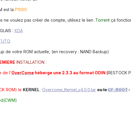
M est la
P1000
us ne voulez pas créer de compte, utilisez le lien
.Torrent
çà fonction
GLAIS :
XDA
TUTO
.
kup de votre ROM actuelle, (en recovery : NAND Backup)
EMIERE
INSTALLATION :
 de l'
OverCome
héberge une 2.3.3 au format ODIN (
RESTOCK P
CK ROM
) le
KERNEL
Overcome_Kernel_v4.0.0.tar
ou le
CF_ROOT
:
|
Mod(CWM)