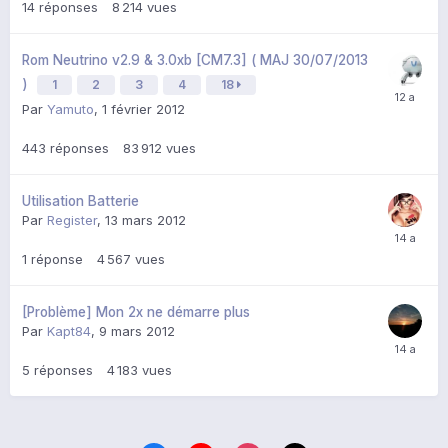
14
réponses
8 214
vues
Rom Neutrino v2.9 & 3.0xb [CM7.3] ( MAJ 30/07/2013
)
1
2
3
4
18
Par
Yamuto
,
1 février 2012
443
réponses
83 912
vues
Utilisation Batterie
Par
Register
,
13 mars 2012
1
réponse
4 567
vues
[Problème] Mon 2x ne démarre plus
Par
Kapt84
,
9 mars 2012
5
réponses
4 183
vues