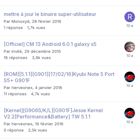
mettre à jour le binaire super-utilisateur
Par
Monoxyd
,
28 février 2016
1
réponse
1,7k
vues
[Officiel] CM 13 Android 6.0.1 galaxy s5
Par Invité,
29 décembre 2015
16
réponses
3,9k
vues
[ROM][5.1.1][G901][17/02/16]Kyubi Note 5 Port
S5+ G901F
Par
herveonex
,
4 janvier 2016
11
réponses
4,7k
vues
[Kernel][G906S/K/L][G901F]Jesse Kernel
V2.2[Performance&Battery] TW 5.1.1
Par
herveonex
,
19 février 2016
0
réponse
2,5k
vues