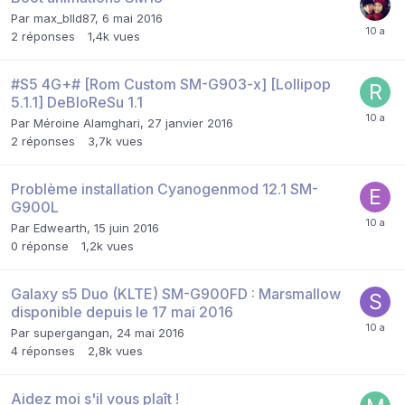
Par
max_blld87
,
6 mai 2016
2
réponses
1,4k
vues
#S5 4G+# [Rom Custom SM-G903-x] [Lollipop
5.1.1] DeBloReSu 1.1
Par
Méroine Alamghari
,
27 janvier 2016
2
réponses
3,7k
vues
Problème installation Cyanogenmod 12.1 SM-
G900L
Par
Edwearth
,
15 juin 2016
0
réponse
1,2k
vues
Galaxy s5 Duo (KLTE) SM-G900FD : Marsmallow
disponible depuis le 17 mai 2016
Par
supergangan
,
24 mai 2016
4
réponses
2,8k
vues
Aidez moi s'il vous plaît !