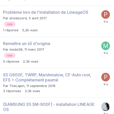
Problème lors de l'installation de LineageOS
Par
droidozord
,
5 avril 2017
rom
1
réponse
5,2k
vues
Remettre un s5 d'origine
Par
medo08
,
11 mars 2017
rom
0
réponse
2,3k
vues
S5 G900F, TWRP, Marshmalow, CF-Auto root,
EFS = Complètement paumé
Par
TheLapin
,
11 septembre 2016
3
réponses
3,3k
vues
[SAMSUNG S5 SM-900F] - installation LINEAGE
OS