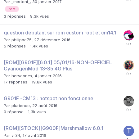
Par
_martoni_
,
30 janvier 2017
rom
3
réponses
9,3k
vues
question debutant sur rom custom root et cm14.1
Par
philippe75
,
27 décembre 2016
5
réponses
1,4k
vues
[ROM][G901F][6.0.1] 05/01/16-NON-OFFICIEL
CyanogenMod 13-S5 4G Plus
Par
herveonex
,
4 janvier 2016
17
réponses
19,8k
vues
G901F -CM13 : hotspot non fonctionnel
Par
plurience
,
22 août 2016
0
réponse
1,3k
vues
[ROM][STOCK][G900F]Marshmallow 6.0.1
Par
vr34
,
17 avril 2016