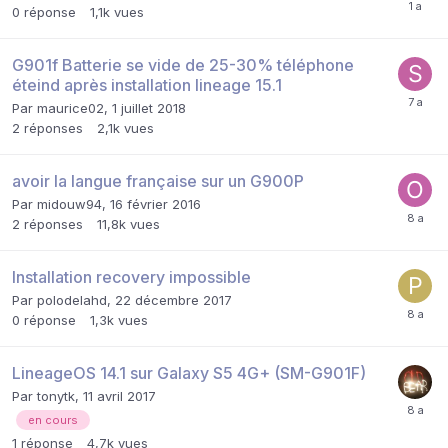
0
réponse
1,1k
vues
G901f Batterie se vide de 25-30% téléphone
éteind après installation lineage 15.1
Par
maurice02
,
1 juillet 2018
2
réponses
2,1k
vues
avoir la langue française sur un G900P
Par
midouw94
,
16 février 2016
2
réponses
11,8k
vues
Installation recovery impossible
Par
polodelahd
,
22 décembre 2017
0
réponse
1,3k
vues
LineageOS 14.1 sur Galaxy S5 4G+ (SM-G901F)
Par
tonytk
,
11 avril 2017
en cours
1
réponse
4,7k
vues