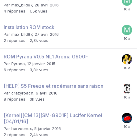
Par
max_blld87
,
28 avril 2016
4
réponses
1,5k
vues
Installation ROM stock
Par
max_blld87
,
27 avril 2016
2
réponses
2,3k
vues
ROM Pyrana V0.5 NL1 Aroma G900F
Par
Pyrana
,
12 janvier 2015
6
réponses
3,8k
vues
[HELP] S5 Freeze et redémarre sans raison
Par
crazyroach
,
6 avril 2016
8
réponses
3k
vues
[Kernel][CM 13][SM-G901F] Lucifer Kernel
[04/01/16]
Par
herveonex
,
5 janvier 2016
2
réponses
2,4k
vues