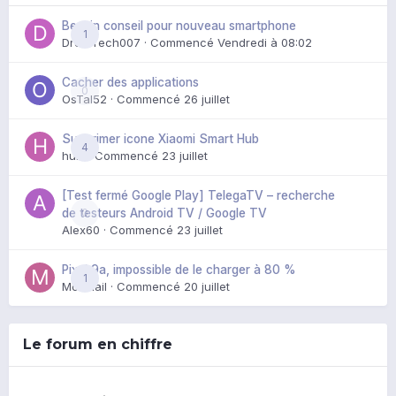
Besoin conseil pour nouveau smartphone
1
DroidTech007
· Commencé
Vendredi à 08:02
Cacher des applications
0
OsTal52
· Commencé
26 juillet
Supprimer icone Xiaomi Smart Hub
4
huik
· Commencé
23 juillet
[Test fermé Google Play] TelegaTV – recherche
0
de testeurs Android TV / Google TV
Alex60
· Commencé
23 juillet
Pixel 9a, impossible de le charger à 80 %
1
Mozmail
· Commencé
20 juillet
Le forum en chiffre