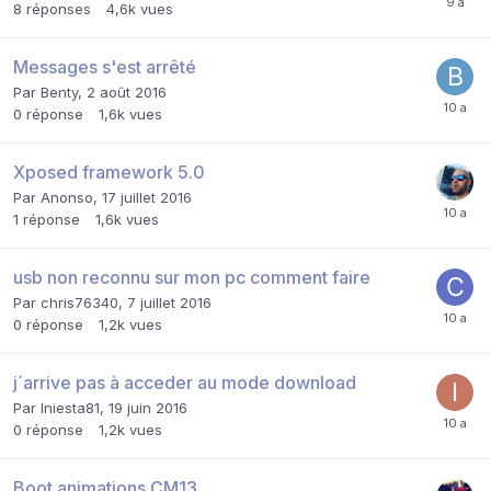
8
réponses
4,6k
vues
Messages s'est arrêté
Par
Benty
,
2 août 2016
0
réponse
1,6k
vues
Xposed framework 5.0
Par
Anonso
,
17 juillet 2016
1
réponse
1,6k
vues
usb non reconnu sur mon pc comment faire
Par
chris76340
,
7 juillet 2016
0
réponse
1,2k
vues
j´arrive pas à acceder au mode download
Par
Iniesta81
,
19 juin 2016
0
réponse
1,2k
vues
Boot animations CM13