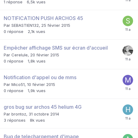
1
réponse
6,5k
vues
NOTIFICATION PUSH ARCHOS 45
Par
SEBASTIEN132
,
25 février 2015
0
réponse
2,1k
vues
Empêcher affichage SMS sur écran d'accueil
Par
Cerelule
,
20 février 2015
0
réponse
1,8k
vues
Notification d'appel ou de mms
Par
Mico51
,
10 février 2015
0
réponse
1,9k
vues
gros bug sur archos 45 helium 4G
Par
brontoz
,
31 octobre 2014
3
réponses
8k
vues
Bug de telechargement d'image