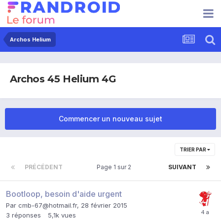
Archos Helium
Archos 45 Helium 4G
Commencer un nouveau sujet
TRIER PAR
PRÉCÉDENT
Page 1 sur 2
SUIVANT
Bootloop, besoin d'aide urgent
Par
cmb-67@hotmail.fr
,
28 février 2015
3
réponses
5,1k
vues