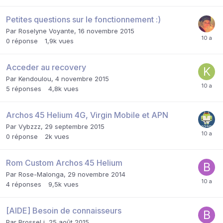
Petites questions sur le fonctionnement :)
Par
Roselyne Voyante
,
16 novembre 2015
0
réponse
1,9k
vues
Acceder au recovery
Par
Kendoulou
,
4 novembre 2015
5
réponses
4,8k
vues
Archos 45 Helium 4G, Virgin Mobile et APN
Par
Vybzzz
,
29 septembre 2015
0
réponse
2k
vues
Rom Custom Archos 45 Helium
Par
Rose-Malonga
,
29 novembre 2014
4
réponses
9,5k
vues
[AIDE] Besoin de connaisseurs
Par
BrosseLi
,
25 août 2015