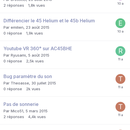
2
réponses
1,8k
vues
Différencier le 45 Helium et le 45b Helium
Par
emilien
,
23 août 2015
0
réponse
1,9k
vues
Youtube VR 360° sur AC45BHE
Par
Ryusami
,
5 août 2015
0
réponse
2,5k
vues
Bug paramètre du son
Par
Theoasse
,
30 juillet 2015
0
réponse
2k
vues
Pas de sonnerie
Par
Mico51
,
5 mars 2015
2
réponses
4,4k
vues