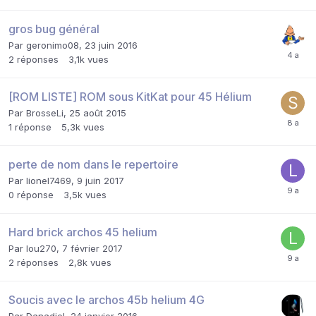
gros bug général
Par
geronimo08
,
23 juin 2016
2
réponses
3,1k
vues
[ROM LISTE] ROM sous KitKat pour 45 Hélium
Par
BrosseLi
,
25 août 2015
1
réponse
5,3k
vues
perte de nom dans le repertoire
Par
lionel7469
,
9 juin 2017
0
réponse
3,5k
vues
Hard brick archos 45 helium
Par
lou270
,
7 février 2017
2
réponses
2,8k
vues
Soucis avec le archos 45b helium 4G
Par
Danadiel
,
24 janvier 2016