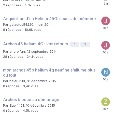
2
réponses
4,3k
vues
Acquisition d'un Hélium 45G: soucis de mémoire
Par
galactus54220
,
1 juin 2014
8
réponses
10,6k
vues
Archos 45 helium 4G : vos retours
1
2
Par
androifan
,
12 septembre 2014
28
réponses
24,1k
vues
mon archos 45b helium 4g neuf ne s'allume plus
du tout
Par
nala67118
,
31 décembre 2015
0
réponse
3,4k
vues
Archos bloqué au démarrage
Par
Zael4421
,
10 décembre 2015
0
réponse
4,5k
vues